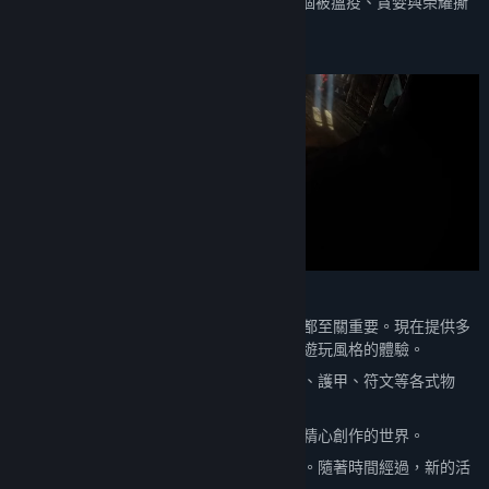
殘的怪物敵人，打造屬於你的家園，並在一個被瘟疫、貪婪與榮耀撕
裂的世界中，開闢屬於自己的道路。
精準且手感扎實的
戰鬥
體驗，每一場戰鬥都至關重要。現在提供多
種難度選項，讓你能細緻調整最符合自己遊玩風格的體驗。
龐大的
戰利品
寶庫等你來探索。收集武器、護甲、符文等各式物
品，打造專屬於你的獨特角色。
一段主要戰役
劇情
，將帶你穿梭於獨特且精心創作的世界。
這是一個隨著時間而不斷發展的
鮮活島嶼
。隨著時間經過，新的活