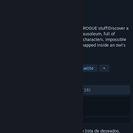
Desarrollador
Celery Emblem™
Editor
Celery Emblem™
Lanzado el
29 OCT 2020
A Platform-Hell adventure but with some ROGUE stuff!Discover a
new world from the creator of Baobabs Mausoleum, full of
surrealistic horror villages, stinky talking characters, impossible
rogue platforms and...and a giant fish kidnapped inside an owl's
beak. WELCOME TO PROSCIUTTO MISA!
ETIQUETAS
Indie
Acción
Aventura
Roguelite
+
RESEÑAS
DESDE EL PRINCIPIO:
Positivas
(81 % de 16)
Inicia sesión
para añadir este artículo a tu lista de deseados,