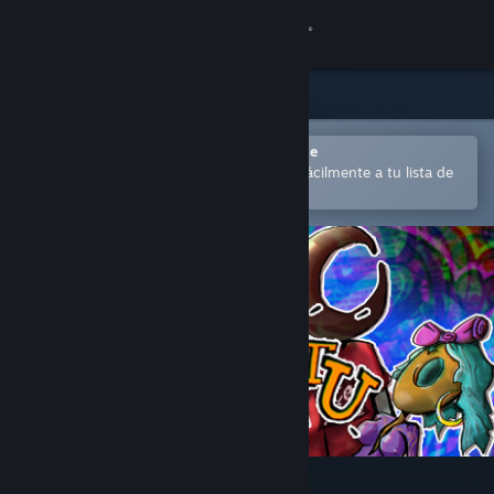
Iniciar sesión
Tienda
Comunidad
Abrir en la aplicación Steam Mobile
para comprar o añadir contenido fácilmente a tu lista de
deseados
Acerca de
Soporte
Cambiar idioma
Descargar Steam Mobile
Ver versión clásica
Mezmeratu