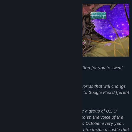
Género:
Acción
,
Aventura
,
Indie
Fecha de lanzamiento:
29 OCT 2020
-Pure extreme platforming-adventure-action for you to sweat
ink like a flying squid.
-Surrealist level difficulty in 5 different worlds that will change
every time you die. Over 345,654 raised to Google Plex different
levels (Approx number).
-Discover the world of Mezmeratu! where a group of U.S.O
(Unidentified Submarine Objects) have stolen the voice of the
giant marlin fish that with its song brings October every year.
However, it seems that they have locked him inside a castle that