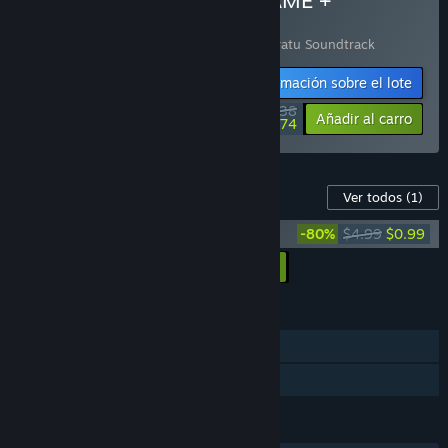
Comprar «Mezmeratu (GAME +
SOUNDTRACK PACK!)»
Incluye 2 artículo(s):
Mezmeratu
,
Mezmeratu Soundtrack
Información sobre el lote
$10.38
-20%
-83%
Añadir al carro
$1.74
Contenido para este juego
Ver todos
(1)
Mezmeratu Soundtrack
-80%
$4.99
$0.99
Añadir todos los DLC al carro
$0.99
CARACTERÍSTICAS
Un jugador
Préstamo familiar
IDIOMAS