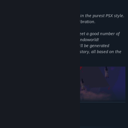
is inside the beak of an owl. FU**!
-Horrid, morbid and monstrous graphics in the purest PSX style.
Enjoy with the unmistakable polygonal vibration.
-Not everything is jumping and dying, meet a good number of
characters on the ridiculous island of Mundoworld!
The story that the inhabitants tell you will be generated
procedurally, each game has a different story, all based on the
lyrics of 90s PUNK-ROCK songs!
LEER MÁS
Requisitos del sistema