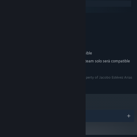
Windows
.
macOS
MÍNIMO:
Windows 7
SO *:
1.5 GHz Core2Duo
PROCESADOR:
2 GB de RAM
MEMORIA:
OpenGL 1.4 or better
GRÁFICOS:
500 MB de espacio disponible
ALMACENAMIENTO:
A partir del 1 de enero de 2024, el cliente de Steam solo será compatible
*
con Windows 10 y versiones posteriores.
Mezmeratu All Rights reserved by Celery Emblem property of Jacobo Estévez Arias
2020
Premios