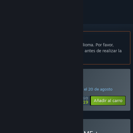
seguirlo o marcarlo como ignorado.
No disponible en Español de España
Este artículo no está disponible en tu idioma. Por favor,
consulta la lista de idiomas disponibles antes de realizar la
compra.
Comprar «Mezmeratu»
¡PROMOCIÓN ESPECIAL! La oferta finaliza el 20 de agosto
$7.99
-85%
Añadir al carro
$1.19