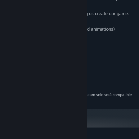
Special thanks to these people for helping us create our game:
Nic Townsend (music)
Daniel Clute (help with 3D modeling and animations)
Meghan Roesler (menu art)
Requisitos del sistema
MÍNIMO:
Windows 7, 10
SO *:
RECOMENDADO:
Windows 10
SO:
A partir del 1 de enero de 2024, el cliente de Steam solo será compatible
*
con Windows 10 y versiones posteriores.