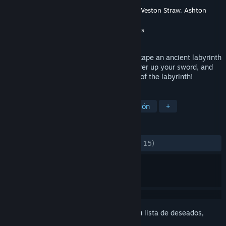
Desarrollador
Ashley Roesler
,
Cody Dowell
,
Weston Straw
,
Ashton
Damrel
Editor
Baylor University Game Studios
Lanzado el
6 JUN 2020
Play as an adventurer who is trying to escape an ancient labyrinth
with a magical sword! Fight enemies, power up your sword, and
talk to spirits to successfully make it out of the labyrinth!
ETIQUETAS
Free to Play
Aventura
Exploración
+
RESEÑAS
DESDE EL PRINCIPIO:
Positivas
(80 % de 15)
Inicia sesión
para añadir este artículo a tu lista de deseados,
seguirlo o marcarlo como ignorado.