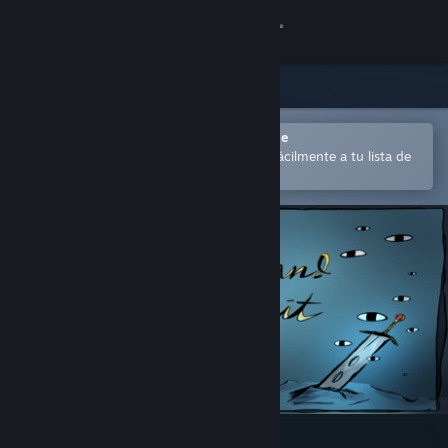
Iniciar sesión
Tienda
Comunidad
Abrir en la aplicación Steam Mobile
para comprar o añadir contenido fácilmente a tu lista de
deseados
Acerca de
Soporte
Cambiar idioma
Descargar Steam Mobile
Ver versión clásica
Sword and Spirit