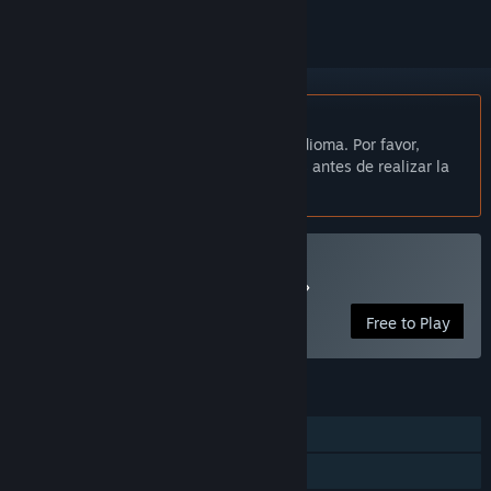
No disponible en Español de España
Este artículo no está disponible en tu idioma. Por favor,
consulta la lista de idiomas disponibles antes de realizar la
compra.
Jugar a «Sword and Spirit»
Free to Play
CARACTERÍSTICAS
Un jugador
Préstamo familiar