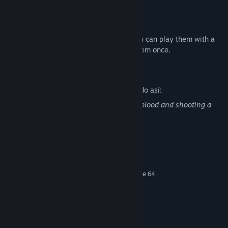
from enemies.
Maps are generated randomly
The maps are generated randomly, so you can play them with a
fresh feeling even after you've cleared them once.
Descripción del contenido para adultos
Los desarrolladores describen su contenido así:
This game contains a representation of blood and shooting a
gun at zombies.
Requisitos del sistema
MÍNIMO:
Requiere un procesador y un sistema operativo de 64
bits
Windows 10
SO:
3 Ghz
PROCESADOR:
4 MB de RAM
MEMORIA:
4GB VRAM
GRÁFICOS: