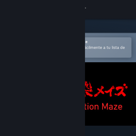
Iniciar sesión
Tienda
Comunidad
Abrir en la aplicación Steam Mobile
para comprar o añadir contenido fácilmente a tu lista de
deseados
Acerca de
Soporte
Cambiar idioma
Descargar Steam Mobile
Ver versión clásica
Infection Maze / 感染メイズ