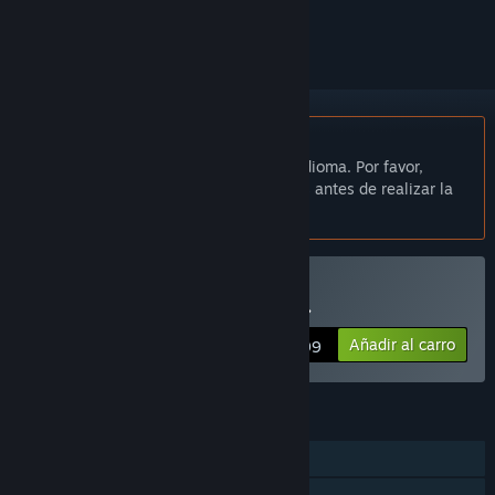
seguirlo o marcarlo como ignorado.
No disponible en Español de España
Este artículo no está disponible en tu idioma. Por favor,
consulta la lista de idiomas disponibles antes de realizar la
compra.
Comprar «Infection Maze»
Añadir al carro
$4.99
CARACTERÍSTICAS
Un jugador