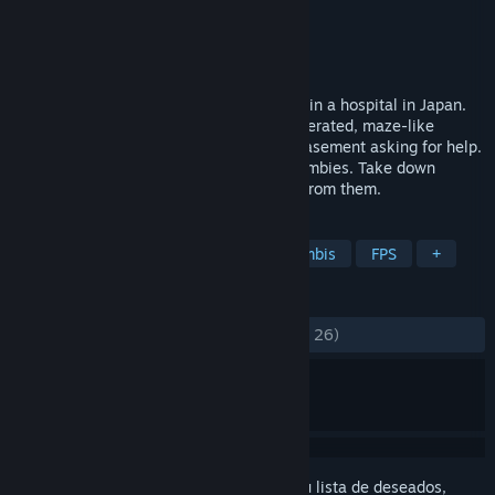
Desarrollador
TenkaiGames
Editor
TenkaiGames
Lanzado el
27 MAY 2020
‘Infected Maze’ is a zombie FPS game set in a hospital in Japan.
The player heads down the randomly generated, maze-like
hospital to help his sister, who is in the basement asking for help.
The inside of the hospital is filled with zombies. Take down
zombies with a gun and sometimes hide from them.
ETIQUETAS
Acción
Indie
Violentos
Zombis
FPS
+
RESEÑAS
DESDE EL PRINCIPIO:
Positivas
(80 % de 26)
Inicia sesión
para añadir este artículo a tu lista de deseados,