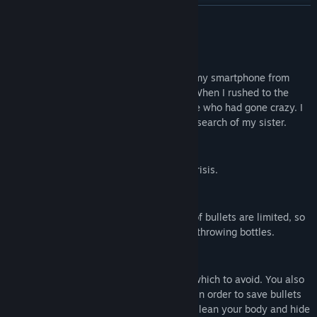
YouTube
LEER MÁS
Ver historial de actualizaciones
Acerca de este juego
Leer noticias relacionadas
One night, a guy received a message on my smartphone from
Saki, his sister, a nurse, asking for help. When I rushed to the
Ver discusiones
clinic where she works, there were people who had gone crazy. I
advance into underground of the clinic in search of my sister.
Buscar grupos de la comunidad
First Person Shooting (FPS)
Aim at head of zombies and escape the crisis.
Título:
Infection Maze / 感染メイズ
Género:
Acción
,
Indie
Fecha de lanzamiento:
27 MAY 2020
Various Weapons
Fecha de lanzamiento en acceso anticipado:
12 MAY 2020
There are various weapons. The number of bullets are limited, so
you attack enemies by a deck-brush and throwing bottles.
Stealth
Determine which enemies to defeat and which to avoid. You also
need to think about hiding from enemies in order to save bullets
and avoid danger. Utilize “Lean” action to lean your body and hide