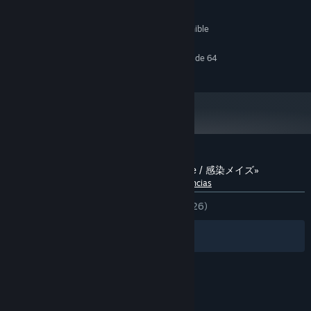
Versión 11
DIRECTX:
800 MB de espacio disponible
ALMACENAMIENTO:
RECOMENDADO:
Requiere un procesador y un sistema operativo de 64
bits
Reseñas de usuarios para «Infection Maze / 感染メイズ»
Acerca de las reseñas de usuarios
Tus preferencias
DESDE EL PRINCIPIO:
Positivas
(80 % de 26)
Filtros
Tus idiomas
© Valve Corporation. Todos los derechos reservados.
Todas las marcas registradas pertenecen a sus