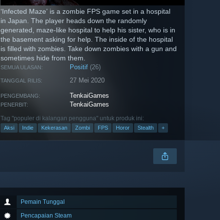
‘Infected Maze’ is a zombie FPS game set in a hospital
in Japan. The player heads down the randomly
generated, maze-like hospital to help his sister, who is in
the basement asking for help. The inside of the hospital
is filled with zombies. Take down zombies with a gun and
sometimes hide from them.
Positif
(26)
SEMUA ULASAN:
27 Mei 2020
TANGGAL RILIS:
TenkaiGames
PENGEMBANG:
TenkaiGames
PENERBIT:
Tag "populer di kalangan pengguna" untuk produk ini:
Aksi
Indie
Kekerasan
Zombi
FPS
Horor
Stealth
+
Pemain Tunggal
Pencapaian Steam