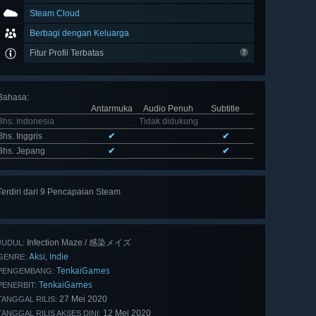
Steam Cloud
Berbagi dengan Keluarga
Fitur Profil Terbatas
Bahasa
:
Antarmuka
Audio Penuh
Subtitle
Bhs. Indonesia
Tidak didukung
Bhs. Inggris
✔
✔
Bhs. Jepang
✔
✔
Terdiri dari 9 Pencapaian Steam
Lihat
semua 9
Infection Maze / 感染メイズ
JUDUL:
Aksi
Indie
,
GENRE:
TenkaiGames
PENGEMBANG:
TenkaiGames
PENERBIT:
27 Mei 2020
TANGGAL RILIS:
12 Mei 2020
TANGGAL RILIS AKSES DINI: