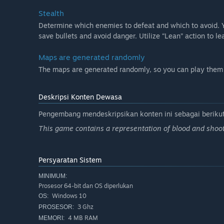
Stealth
Determine which enemies to defeat and which to avoid. Y
save bullets and avoid danger. Utilize “Lean” action to 
Maps are generated randomly
The maps are generated randomly, so you can play them w
Deskripsi Konten Dewasa
Pengembang mendeskripsikan konten ini sebagai berikut
This game contains a representation of blood and shoot
Persyaratan Sistem
MINIMUM:
Prosesor 64-bit dan OS diperlukan
Windows 10
OS:
3 Ghz
PROSESOR:
4 MB RAM
MEMORI: