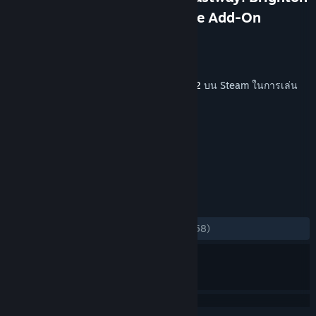
- Eastbourne & Seaford Route Add-On
Dovetail Games
ผู้พัฒนา
Dovetail Games - TSW
ผู้จัดจำหน่าย
วางจำหน่ายแล้ว
20 ส.ค. 2020
เนื้อหานี้ต้องการเกมหลัก
Train Sim World® 2
บน Steam ในการเล่น
แท็ก
จำลองสถานการณ์
+
บทวิจารณ์
ตลอดกาล:
แง่บวกเป็นอย่างมาก
(91% จาก 58)