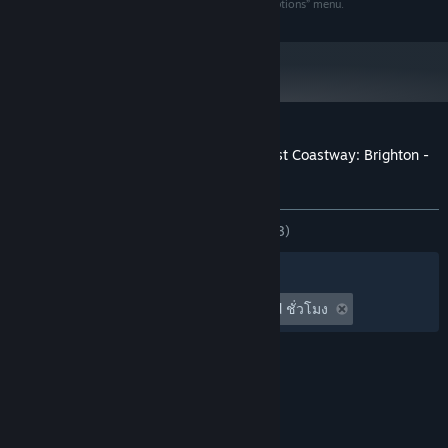
The full credit list can be accessed from the TSW “Options” menu.
dynamics engine and Unreal Engine 4® technology
Requires mouse and keyboard or
หมายเหตุเพิ่มเติม:
Xbox Controller
Download Size: 2.9GB
ตั้งแต่วันที่ 1 มกราคม 2024 เวลาแปซิฟิก เป็นต้นไป ไคลเอนต์ Steam จะรองรับ
*
เฉพาะ Windows 10 และเวอร์ชันที่ใหม่กว่าเท่านั้น
บทวิจารณ์จากผู้ซื้อ Train Sim World® 2: East Coastway: Brighton -
Eastbourne & Seaford Route Add-On
เกี่ยวกับบทวิจารณ์จากผู้ใช้
การปรับแต่งของคุณ
ตลอดกาล:
แง่บวกเป็นอย่างมาก
(91% จาก 58)
ตัวกรอง
ภาษาของคุณ
เวลาเล่น:
undefined ชั่วโมง ถึง undefined ชั่วโมง
© Valve Corporation สงวนลิขสิทธิ์ เครื่องหมายการค้า
ทั้งหมดเป็นทรัพย์สินของเจ้าของที่เกี่ยวข้องในสหรัฐอเมริกา
และประเทศอื่น
นโยบายความเป็นส่วนตัว
|
กฎหมาย
|
การช่วยการเข้าถึง
|
ข้อตกลงการสมัครสมาชิกของ