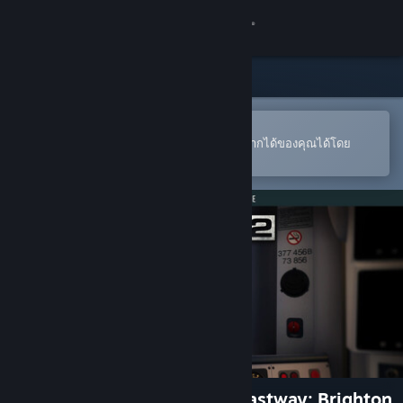
เข้าสู่ระบบ
ร้านค้า
ชุมชน
เปิดในแอป Steam แบบพกพา
หากต้องการสั่งซื้อหรือเพิ่มลงในสิ่งที่อยากได้ของคุณได้โดย
สะดวก
เกี่ยวกับ
ฝ่ายสนับสนุน
เปลี่ยนภาษา
รับแอป Steam แบบพกพา
ชมเว็บไซต์สำหรับเดสก์ท็อป
Train Sim World® 2: East Coastway: Brighton