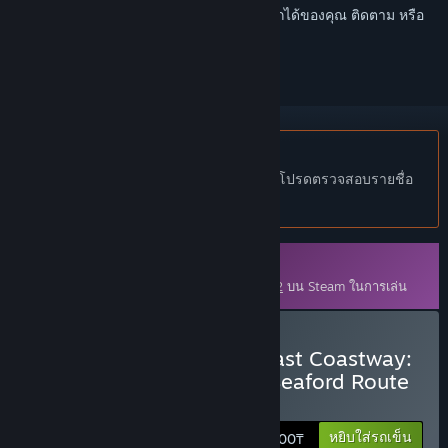
เข้าสู่ระบบ
เพื่อเพิ่มผลิตภัณฑ์นี้ลงในสิ่งที่อยากได้ของคุณ ติดตาม หรือ
ทำเครื่องหมายเป็นถูกละเว้น
ไม่รองรับภาษาไทย
ผลิตภัณฑ์นี้ไม่รองรับภาษาท้องถิ่นของคุณ โปรดตรวจสอบรายชื่อ
ภาษาที่รองรับก่อนทำการสั่งซื้อ
เนื้อหาดาวน์โหลด
เนื้อหานี้ต้องการเกมหลัก
Train Sim World® 2
บน Steam ในการเล่น
ซื้อ Train Sim World® 2: East Coastway:
Brighton - Eastbourne & Seaford Route
Add-On
หยิบใส่รถเข็น
3 900₸