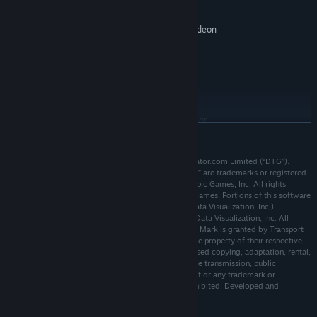
แรม 8 GB
หน่วยความจำ:
BR Class 66 in EWS Livery
NVIDIA GeForce GTX 750 Ti or AMD Radeon
กราฟิกส์:
JNA Open Bogie Aggregate Box Wagon
R9 270 with 2 GB VRAM or more
เวอร์ชัน 10
DIRECTX:
Highly detailed, feature-rich, driving cabs with accurate true-
การเชื่อมต่ออินเทอร์เน็ตแบบบรอดแบนด์
เครือข่าย:
to-life performance and handling for both multiple unit and
พื้นที่ว่างที่พร้อมใช้งาน 20 GB
พื้นที่จัดเก็บข้อมูล:
locomotive
DirectX Compatible
การ์ดเสียง:
Authentic and detailed sound recordings, recorded from the
Requires mouse and keyboard or
หมายเหตุเพิ่มเติม:
real locomotives
อ่านเพิ่มเติม
Xbox Controller
Journey Mode features over 20 hours of activities for you to
แนะนำ:
master
©2019 Dovetail Games, a trading name of RailSimulator.com Limited (“DTG”).
64-bit Windows 7 Service Pack 1,
ระบบปฏิบัติการ *:
"Dovetail Games", “Train Sim World” and “SimuGraph” are trademarks or registered
Windows 8 / 8.1 or Windows 10
Five detailed and engaging scenarios for the route
trademarks of DTG. Unreal® Engine, ©1998-2019, Epic Games, Inc. All rights
Intel Core i7-4790 @ 3.6 GHz or AMD
โปรเซสเซอร์:
reserved. Unreal® is a registered trademark of Epic Games. Portions of this software
50 Jobs for you to complete including replacing Route Maps,
Ryzen 7 1700 @ 3.8 GHz
utilise SpeedTree® technology (©2014 Interactive Data Visualization, Inc.).
opening Ticket Machines, repairing Holes in Fences and placing
SpeedTree® is a registered trademark of Interactive Data Visualization, Inc. All
แรม 8 GB
หน่วยความจำ:
rights reserved. Permission to use the Southern Trade Mark is granted by Transport
Cycle Maintenance Points.
NVIDIA GeForce GTX 970 or AMD Radeon
กราฟิกส์:
for London. All other copyrights or trademarks are the property of their respective
RX 480 with 4 GB VRAM or more
owners and are used here with permission. Unauthorised copying, adaptation, rental,
Accessible Training Modules to get you started quickly
เวอร์ชัน 10
re-sale, arcade use, charging for use, broadcast, cable transmission, public
DIRECTX:
Extensive 24-Hour Timetable with over 200 timetabled
performance, distribution or extraction of the product or any trademark or
การเชื่อมต่ออินเทอร์เน็ตแบบบรอดแบนด์
เครือข่าย:
copyright work that forms part of this product is prohibited. Developed and
services
พื้นที่ว่างที่พร้อมใช้งาน 20 GB
พื้นที่จัดเก็บข้อมูล:
published by DTG.
Powered by Dovetail Games’ proprietary SimuGraph® vehicle
DirectX Compatible
การ์ดเสียง: