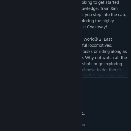
procedures for experts. Whether you're looking to get started
driving trains or refreshing your expert knowledge, Train Sim
World® 2 has it covered. Feel the detail as you step into the cab,
take control then live out your dreams exploring the highly
detailed and immersive environment in East Coastway!
Choose how you want to play in Train Sim World® 2: East
Coastway. Take control and master powerful locomotives,
running-to-time or carrying out important tasks or riding along as
a passenger and watching the world go by. Why not watch all the
action unfold and capture amazing screenshots or go exploring
and complete all the Jobs? Whatever you choose to do, there's
lots to see and experience in Train Sim World® 2: East Coastway.
อ่านเพิ่มเติม
Key Features
ความต้องการระบบ
23 mile (38 km) route of the East Coastway route from
Brighton to Eastbourne
ขั้นต่ำ:
64-bit Windows 7 Service Pack 1,
ระบบปฏิบัติการ *:
Includes additional 7 mile (12 km) branch route between Lewes
Windows 8 / 8.1 or Windows 10
and Seaford
Intel Core i5-4690 @ 3.5 GHz or AMD
โปรเซสเซอร์:
BR Class 377/4 in Southern Trains Livery
Ryzen 5 1500X @ 3.7 GHz