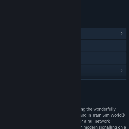
ระดับอายุสำหรับ: PEGI
ลิงก์และข้อมูล
ดูศูนย์กลางชุมชน
การเยี่ยมชมเว็บไซต์
ดูคู่มือ
ดูประวัติการอัปเดต
อ่านข่าวที่เกี่ยวข้อง
อ่านเพิ่มเติม
ค้นหากลุ่มชุมชน
เกี่ยวกับเนื้อหานี้
Experience modern commuter traction along the wonderfully
ชื่อ:
Train Sim World® 2: East Coastway: Brighton - Eastbourne
picturesque countryside of Southern England in Train Sim World®
& Seaford Route Add-On
2: East Coastway. Operate your trains over a rail network
แนว:
จำลองสถานการณ์
represented how it is today, complete with modern signalling on a
วันวางจำหน่าย:
20 ส.ค. 2020