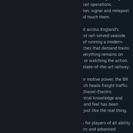
route that defines commuter and seaside rail operations.
Reproduced in exquisite detail, every station, signal and milepost
feel so real you could almost reach out and touch them.
It’s your job to take passengers and freight across England’s
southern coast and into the country’s oldest rail-served seaside
town, Brighton. Manage the complexities of running a modern-
day railway, complete with separate branches that demand trains
are kept to timetable in order to ensure everything remains on
time. Whether you’re driving, riding along or watching the action,
experience all the sights and sounds of a state-of-the-art railway.
Take control of an icon of British commuter motive power, the BR
Class 377, as well as the BR Class 66 which heads freight traffic.
Featuring authentic 750V DC Electric and Diesel-Electric
simulations underpinned with expert technical knowledge and
real-world data, the performance, sounds and feel has been
accurately reproduced to make them feel just like the real thing.
Train Sim World® 2: East Coastway caters for players of all ability
levels with accessible training for beginners and advanced