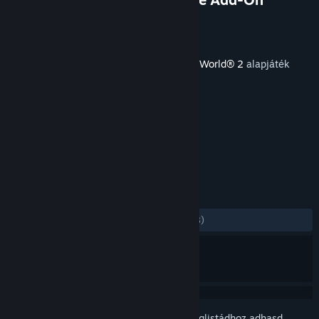
Fejlesztő
Dovetail Games
Kiadó
Dovetail Games - TSW
Megjelent
2020. aug. 20.
E tartalomhoz szükség van a(z)
Train Sim World® 2
alapjáték
Steames változatára.
CÍMKÉK
Szimuláció
+
ÉRTÉKELÉSEK
MINDEN IDŐK:
Nagyon pozitív
(91% / 58)
Jelentkezz be
, hogy ezt a tételt a kívánságlistádhoz adhasd,