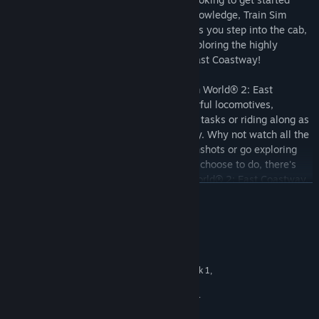
driving trains or refreshing your expert knowledge, Train Sim
World® 2 has it covered. Feel the detail as you step into the cab,
take control then live out your dreams exploring the highly
detailed and immersive environment in East Coastway!
Choose how you want to play in Train Sim World® 2: East
Coastway. Take control and master powerful locomotives,
running-to-time or carrying out important tasks or riding along as
a passenger and watching the world go by. Why not watch all the
action unfold and capture amazing screenshots or go exploring
and complete all the Jobs? Whatever you choose to do, there's
lots to see and experience in Train Sim World® 2: East Coastway.
TOVÁBB
Key Features
Rendszerkövetelmények
23 mile (38 km) route of the East Coastway route from
Brighton to Eastbourne
MINIMUM:
64-bit Windows 7 Service Pack 1,
OP. RENDSZER *:
Includes additional 7 mile (12 km) branch route between Lewes
Windows 8 / 8.1 or Windows 10
and Seaford
Intel Core i5-4690 @ 3.5 GHz or
PROCESSZOR:
BR Class 377/4 in Southern Trains Livery
AMD Ryzen 5 1500X @ 3.7 GHz