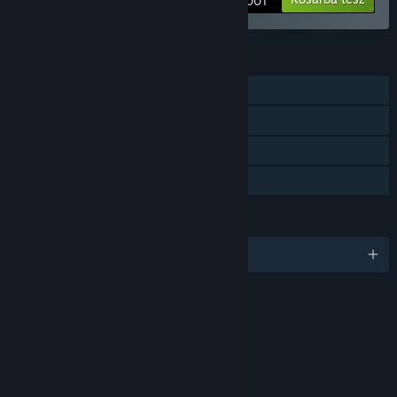
3 900₸
JELLEMZŐK
Egyjátékos
Letölthető tartalom
Steam Teljesítmények
Családi Megosztás
NYELVEK
6 támogatott nyelv
ÉRTÉKELÉSEK
In-game Purchases