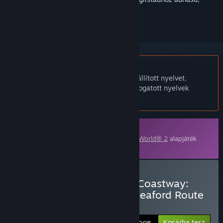
követhesd vagy mellőzöttnek jelölhesd.
A Magyar nyelv nem támogatott.
Ez a termék nem támogatja a nálad beállított nyelvet.
Kérjük, vásárlás előtt tekintsd át a támogatott nyelvek
listáját.
Letölthető tartalom
E tartalomhoz szükség van a(z)
Train Sim World® 2
alapjáték
Steames változatára.
Train Sim World® 2: East Coastway:
Brighton - Eastbourne & Seaford Route
Add-On vásárlása
Kosárba tesz