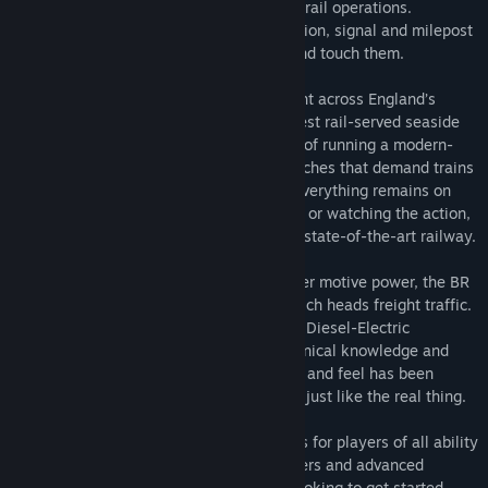
route that defines commuter and seaside rail operations.
Reproduced in exquisite detail, every station, signal and milepost
feel so real you could almost reach out and touch them.
It’s your job to take passengers and freight across England’s
southern coast and into the country’s oldest rail-served seaside
town, Brighton. Manage the complexities of running a modern-
day railway, complete with separate branches that demand trains
are kept to timetable in order to ensure everything remains on
time. Whether you’re driving, riding along or watching the action,
experience all the sights and sounds of a state-of-the-art railway.
Take control of an icon of British commuter motive power, the BR
Class 377, as well as the BR Class 66 which heads freight traffic.
Featuring authentic 750V DC Electric and Diesel-Electric
simulations underpinned with expert technical knowledge and
real-world data, the performance, sounds and feel has been
accurately reproduced to make them feel just like the real thing.
Train Sim World® 2: East Coastway caters for players of all ability
levels with accessible training for beginners and advanced
procedures for experts. Whether you're looking to get started