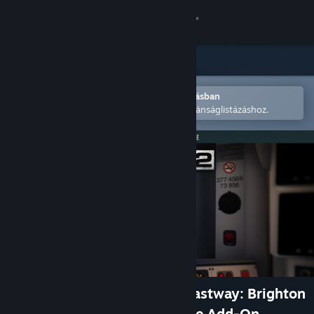
Bejelentkezés
Áruház
Közösség
Megnyitás a Steam mobilalkalmazásban
A könnyű megvásárláshoz vagy kívánságlistázáshoz.
Névjegy
Támogatás
Nyelvváltás
A Steam mobilalkalmazás beszerzése
Asztali weboldalra váltás
Train Sim World® 2: East Coastway: Brighton
- Eastbourne & Seaford Route Add-On