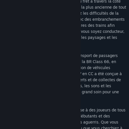
À vous de transporter des passagers et du fret à travers la côte
sud de l'Angleterre jusqu'à la ville côtière la plus ancienne de tout
le réseau ferroviaire : Brighton. Surmontez les difficultés de la
gestion des chemins de fer modernes, avec des embranchements
séparés vous forçant à respecter les horaires des trains afin
qu'aucun d'entre eux ne soit retardé. Que vous soyez conducteur,
passager ou observateur, venez découvrir les paysages et les
sons des chemins de fer dernier cri.
Prenez les commandes d'une icône du transport de passagers
britannique, la BR Class 377, ainsi que de la BR Class 66, en
charge du transport de fret. Cette simulation de véhicules
électriques et diesel-électriques de 750 V en CC a été conçue à
l'aide de connaissances techniques d'experts et de collectes de
données du monde réel. Les performances, les sons et les
sensations ont été reproduits avec le plus grand soin pour une
immersion totale.
Train Sim World 2: East Coastway s'adresse à des joueurs de tous
niveaux grâce à des entraînements pour débutants et des
procédures avancées pour les conducteurs aguerris. Que vous
soyez novice dans la conduite de trains ou que vous cherchiez à