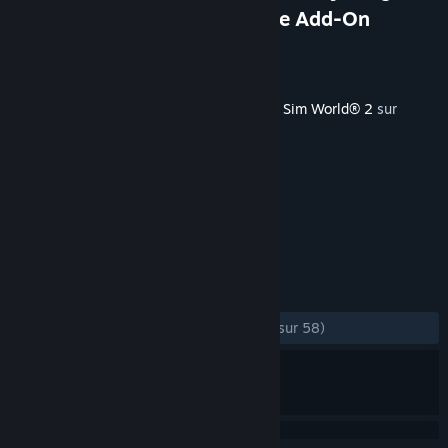
- Eastbourne & Seaford Route Add-On
Développement
Dovetail Games
Édition
Dovetail Games - TSW
Sorti le
20 aout 2020
Ce contenu nécessite le jeu de base
Train Sim World® 2
sur
Steam pour fonctionner.
TAGS
Simulation
+
ÉVALUATIONS
DEPUIS LE DÉBUT :
très positives
(91 % sur 58)