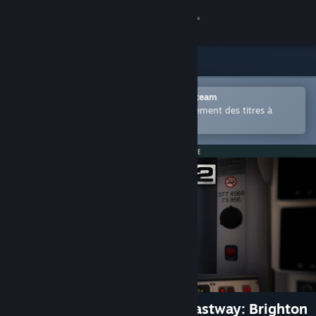
Se connecter
Magasin
Communauté
Ouvrir dans l'application mobile Steam
Permet d'acheter ou d'ajouter facilement des titres à
votre liste de souhaits.
À propos
Support
Changer la langue
Télécharger l'application mobile Steam
Voir version ordi. du site
Train Sim World® 2: East Coastway: Brighton