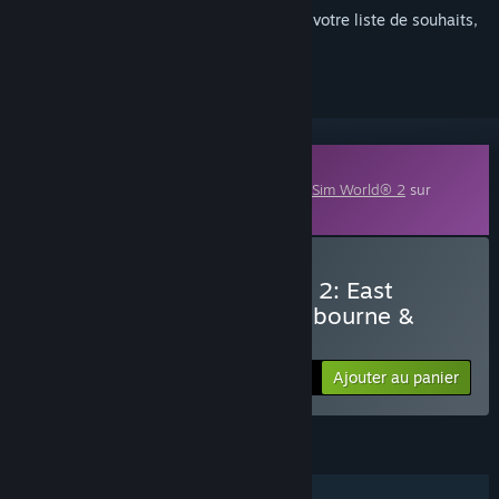
Connectez-vous
pour ajouter cet article à votre liste de souhaits,
le suivre ou l'ignorer
Contenu téléchargeable
Ce contenu nécessite le jeu de base
Train Sim World® 2
sur
Steam pour fonctionner.
Acheter Train Sim World® 2: East
Coastway: Brighton - Eastbourne &
Seaford Route Add-On
Ajouter au panier
3 900₸
FONCTIONNALITÉS
Solo