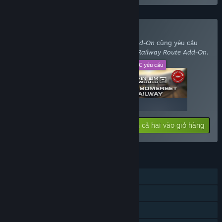
Mua với DLC yêu cầu
Train Sim World® 2: BR Class 33 Loco Add-On
cũng yêu cầu
DLC
Train Sim World® 2: West Somerset Railway Route Add-On
.
DLC này
DLC yêu cầu
+
279₴
329₴
Thêm cả hai vào giỏ hàng
608₴
TÍNH NĂNG
Chơi đơn
Nội dung tải thêm (DLC)
Thành tựu Steam