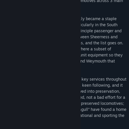
was completed by 1962, totalling 98 locomotives across 3 main
variants.
Once in regular service, the Type 3s quickly became a staple
throughout the Southern Region, and particularly in the South
Eastern Division to begin with, working principle passenger and
freight services to Dover; steel trains between Sheerness and
Willesden, cement runs, engineering trains, and the list goes on.
They were also used in the South West, where a subset of
locomotives were fitted with SR multiple unit equipment so they
could work push-pull trains to Salisbury and Weymouth that
originated from London Waterloo.
Their widespread success in transforming key services throughout
the Southern Region gave the Class 33s a keen following, and it
is probably the reason that 29 have survived into preservation,
including some which are mainline certified, not a bad effort for a
fleet pushing for 60 years old. Two of the preserved locomotives;
D6566 (33048) and D6575 (33057) “Seagull” have found a home
on the West Somerset Railway, both operational and sporting the
classic BR Green livery.