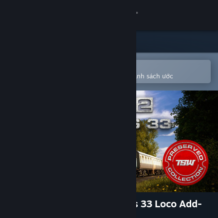
Đăng nhập
Cửa hàng
Cộng đồng
Mở bằng ứng dụng Steam di động
Để dễ dàng mua hoặc thêm vào danh sách ước
Thông tin
Hỗ trợ
Thay đổi ngôn ngữ
Cài ứng dụng Steam di động
Xem web cho desktop
Train Sim World® 2: BR Class 33 Loco Add-
On