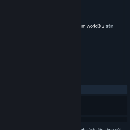
Nhà phát triển
Dovetail Games
Nhà phát hành
Dovetail Games - TSW
Phát hành
22 Thg10, 2020
Nội dung này yêu cầu trò chơi gốc
Train Sim World® 2
trên
Steam để có thể chơi.
THEO NHÃN
Mô phỏng
+
ĐÁNH GIÁ
TRƯỚC NAY:
Khá tích cực
(71% trên 14)
Đăng nhập
để thêm sản phẩm này vào danh sách ước, theo dõi,