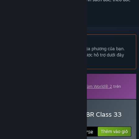
hoặc đánh dấu nó thành "đã phớt lờ"
Không hỗ trợ ngôn ngữ Tiếng Việt
Sản phẩm này không hỗ trợ ngôn ngữ địa phương của bạn.
Vui lòng xem lại danh sách ngôn ngữ được hỗ trợ dưới đây
trước khi mua.
Nội dung tải thêm (DLC)
Nội dung này yêu cầu trò chơi gốc
Train Sim World® 2
trên
Steam để có thể chơi.
Mua Train Sim World® 2: BR Class 33
Loco Add-On
Thêm vào giỏ
279₴