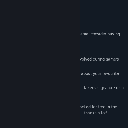
展开阅读
名称:
Helltaker: Artbook + Pancake Recipe
类型:
冒险
,
免费开玩
,
独立
发行日期:
2020 年 5 月 11 日
关于此内容
The Helltaker's Artbook. If you liked the game, consider buying
this little bag of goodies.
Featuring:
Concept Art - see how the characters evolved during game's
developement
Artist's Notes - discover pointless facts about your favourite
demon girl
Pancake Recipe - learn how to make Helltaker's signature dish
Please Note:
Everything in this artbook can also be unlocked for free in the
game. But if you end up buying it anyway - thanks a lot!
Access: