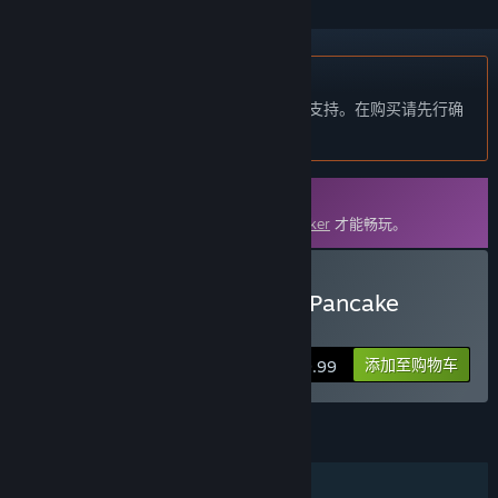
不支持简体中文
本产品尚未对您目前所在的地区语言提供支持。在购买请先行确
认目前所支持的语言。
DLC
此内容需要在 Steam 上拥有基础游戏
Helltaker
才能畅玩。
购买 Helltaker: Artbook + Pancake
Recipe
添加至购物车
$9.99
功能
单人