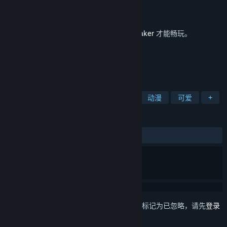
vanripper
开发者
vanripper
发行商
发行日期
2020 年 5 月 11 日
此内容需要在 Steam 上拥有基础游戏
Helltaker
才能畅玩。
标签
独立
免费开玩
冒险
恶魔
动漫
可爱
+
评测
发布至今：
好评如潮
(1,053 篇中的 99%)
想要将此项目添加至您的愿望单、关注它或标记为已忽略，请先
登录