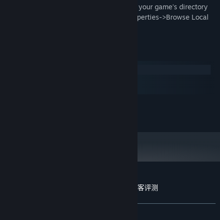
After download, you'll find the Artbook in your game's directory
folder, accessible through: Helltaker->Properties->Browse Local
Files
系统需求
Windows
macOS
SteamOS + Linux
最低配置:
需要 200 MB 可用空间
存储空间:
Helltaker: Artbook + Pancake Recipe 的顾客评测
关于用户评测
您的偏好
发布至今：
好评如潮
(1,053 篇中的 99%)