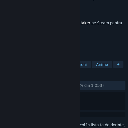
Dezvoltator
vanripper
Editor
vanripper
Lansare
11 mai 2020
Acest conținut necesită jocul de bază
Helltaker
pe Steam pentru
a putea fi jucat.
ETICHETE
Indie
Gratuit
Aventură
Demoni
Anime
+
RECENZII
DINTOTDEAUNA:
Extrem de pozitive
(99% din 1,053)
Conectează-te
pentru a adăuga acest articol în lista ta de dorințe,