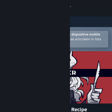
Conectează-te
Magazin
Comunitate
Deschide în aplicația Steam pentru dispozitive mobile
Facilitează achiziționarea și adăugarea articolelor în lista
de dorințe.
Despre
Asistență
Schimbă limba
Obține aplicația Steam pentru dispozitive mobile
Vezi site în versiunea pentru desktop
Helltaker: Artbook + Pancake Recipe