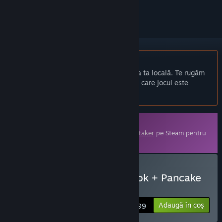
a-l urmări sau a-l marca drept ignorat.
Nu este disponibil în limba: Română
Acest produs nu este disponibil în limba ta locală. Te rugăm
să consulți lista de mai jos cu limbile în care jocul este
disponibil înainte de achiziționare
Conținut descărcabil
Acest conținut necesită jocul de bază
Helltaker
pe Steam pentru
a putea fi jucat.
Cumpără Helltaker: Artbook + Pancake
Recipe
Adaugă în coș
$9.99