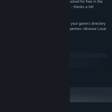
Everything in this artbook can also be unlocked for free in the
game. But if you end up buying it anyway - thanks a lot!
Access:
After download, you'll find the Artbook in your game's directory
folder, accessible through: Helltaker->Properties->Browse Local
Files
Cerințe de sistem
Windows
macOS
SteamOS + Linux
MINIM:
200 MB spațiu disponibil
STOCARE: