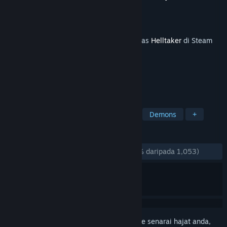
Pembangun
vanripper
Penerbit
vanripper
Dikeluarkan
11 Mei, 2020
Kandungan ini memerlukan permainan asas
Helltaker
di Steam
untuk bermain.
TAG
Indie
Free to Play
Adventure
Demons
+
ULASAN
SEPANJANG MASA:
Teramat Positif
(99% daripada 1,053)
Daftar masuk
untuk menambah item ini ke senarai hajat anda,