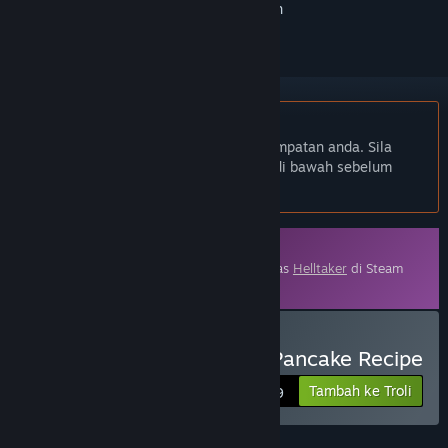
ikuti atau tandakannya sebagai diabaikan
Bahasa Bahasa Melayu tidak disokong
Produk ini tidak menyokong bahasa tempatan anda. Sila
semak senarai bahasa yang disokong di bawah sebelum
membuat pembelian
Kandungan Boleh Muat Turun
Kandungan ini memerlukan permainan asas
Helltaker
di Steam
untuk bermain.
Beli Helltaker: Artbook + Pancake Recipe
Tambah ke Troli
$9.99