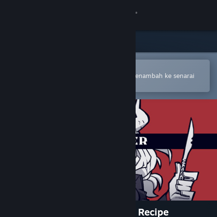
Sign in
Gedung
Komuniti
Buka dalam Steam Mobile App
Untuk membuat pembelian atau menambah ke senarai
hajat anda dengan mudah
Tentang
Sokongan
Ubah bahasa
Dapatkan Steam Mobile App
Lihat laman web desktop
Helltaker: Artbook + Pancake Recipe