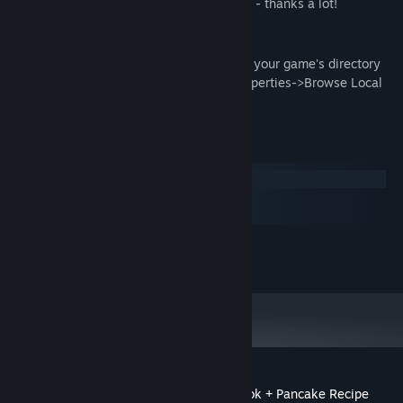
game. But if you end up buying it anyway - thanks a lot!
Access:
After download, you'll find the Artbook in your game's directory
folder, accessible through: Helltaker->Properties->Browse Local
Files
Keperluan Sistem
Windows
macOS
SteamOS + Linux
MINIMUM:
200 MB ruang tersedia
STORAN:
Ulasan pelanggan untuk Helltaker: Artbook + Pancake Recipe