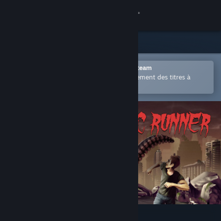
Se connecter
Magasin
Communauté
Ouvrir dans l'application mobile Steam
Permet d'acheter ou d'ajouter facilement des titres à
votre liste de souhaits.
À propos
Support
Changer la langue
Télécharger l'application mobile Steam
Voir version ordi. du site
Apoc Runner