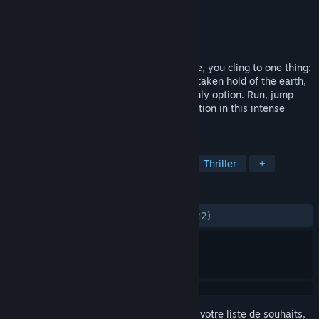
Développement
Omnitron Studios
Édition
Omnitron Studios
Sorti le
31 mai 2020
As the world burns, as the streets crumble, you cling to one thing:
survival. An unstoppable alien blight has taken hold of the earth,
and there's no fighting it. Escape is the only option. Run, jump
and slide your way through urban destruction in this intense
platformer!
TAGS
Action
Indépendant
Casual
Thriller
+
ÉVALUATIONS
DEPUIS LE DÉBUT :
positives
(81 % sur 22)
Connectez-vous
pour ajouter cet article à votre liste de souhaits,