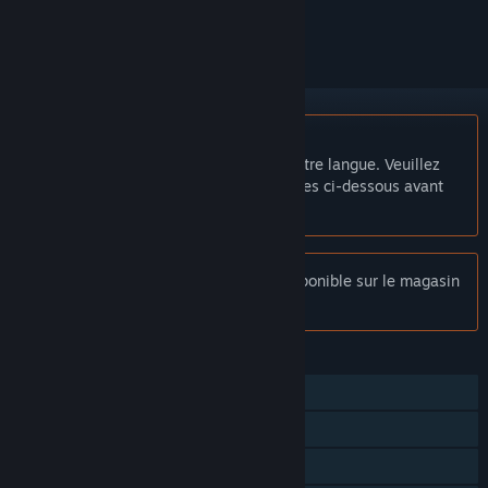
le suivre ou l'ignorer
Français non disponible
Ce produit n'est pas disponible dans votre langue. Veuillez
consulter la liste des langues disponibles ci-dessous avant
de l'acheter.
Remarque :
Apoc Runner n'est plus disponible sur le magasin
Steam.
FONCTIONNALITÉS
Solo
Succès Steam
Partage familial