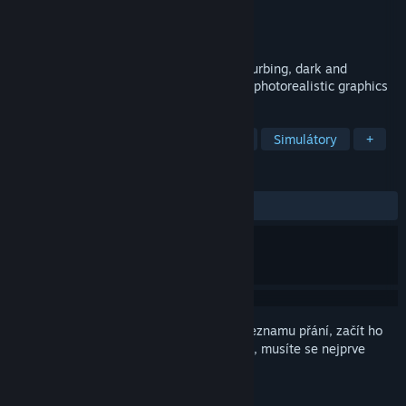
Vývojář
Egea Game
Vydavatel
Egea clement
Vydání
28. dub. 2020
Dare you play this game? Doudy and disturbing, dark and
horrible. A realistic puzzle simulator with photorealistic graphics
ZNAČKY
Dobrodružné
Nezávislé
Akční
Simulátory
+
RECENZE
VŠECHNY:
Smíšené
(45 % z 22)
Abyste si mohli tento produkt přidat do seznamu přání, začít ho
sledovat nebo ho zařadit mezi ignorované, musíte se nejprve
přihlásit
.