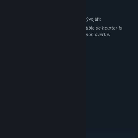
Popis obsahu pro dospělé
Jak obsah tohoto produktu popisují jeho vývojáři:
Attention : certaines scènes sont susceptible de heurter la
sensibilité des plus jeunes et d'un public non avertie.
Systémové požadavky
MINIMÁLNÍ:
Vyžaduje 64bitový procesor a operační systém
Windows 7/8/VISTA/10 64(bit)
OS *:
Quad core ou équivalent
PROCESOR:
8 GB RAM
PAMĚŤ:
GTX 1060 ou équivalent
GRAFICKÁ KARTA:
Verze 10
DIRECTX:
3 GB volného místa
PEVNÝ DISK:
DOPORUČENÉ:
Vyžaduje 64bitový procesor a operační systém
Windows 10 64(bit)
OS:
Quad core ou équivalent
PROCESOR: