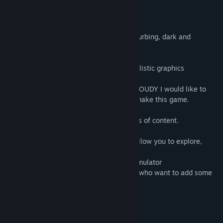
Datum vydání:
28. dub. 2020
Informace o hře
Dare you play this game? Doudy and disturbing, dark and
horrible.
A realistic puzzle simulator with photorealistic graphics
If you are convinced by the purchase of DOUDY I would like to
remind you that I am very passionate to make this game.
It’s not a blockbuster with hours and hours of content.
I just want to offer you a game that will allow you to explore,
to discover the story DOUDY,
in a psychologically horrifying walking simulator
while providing enough depth for players who want to add some
spice.
PS / the keys can be modified ...
And all for the price of a cheap pizza ... :)