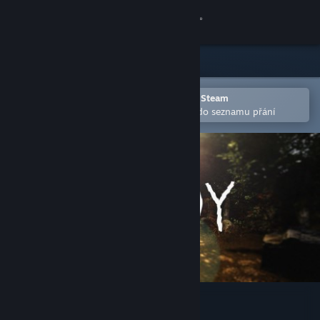
Přihlásit se
Obchod
Komunita
Otevřete v mobilní aplikaci služby Steam
Pro snazší zakoupení nebo přidání do seznamu přání
Informace
Podpora
Změnit jazyk
Mobilní aplikace služby Steam
Desktopová verze stránky
DOUDY