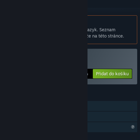
Čeština není podporována
Tento produkt nepodporuje Váš místní jazyk. Seznam
podporovaných jazyků je k dispozici níže na této stránce.
Zakoupit DOUDY
Přidat do košíku
$1.99
FUNKCE
Režim pro jednoho hráče
Sdílení v rodině
Omezené komunitní funkce