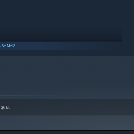
IBA MAIS
patível apenas com o Windows 10 ou posterior.
qual.