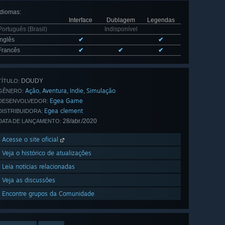
Idiomas
:
Interface
Dublagem
Legendas
Português (Brasil)
Indisponível
Inglês
✔
✔
Francês
✔
✔
✔
DOUDY
TÍTULO:
Ação
Aventura
Indie
Simulação
,
,
,
GÊNERO:
Egea Game
DESENVOLVEDOR:
Egea clement
DISTRIBUIDORA:
28/abr./2020
DATA DE LANÇAMENTO:
Acesse o site oficial
Veja o histórico de atualizações
Leia notícias relacionadas
Veja as discussões
Encontre grupos da Comunidade