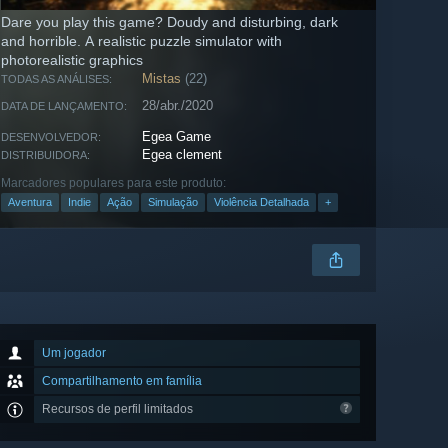
Dare you play this game? Doudy and disturbing, dark
and horrible. A realistic puzzle simulator with
photorealistic graphics
Mistas
(22)
TODAS AS ANÁLISES:
28/abr./2020
DATA DE LANÇAMENTO:
Egea Game
DESENVOLVEDOR:
Egea clement
DISTRIBUIDORA:
Marcadores populares para este produto:
Aventura
Indie
Ação
Simulação
Violência Detalhada
+
Um jogador
Compartilhamento em família
Recursos de perfil limitados