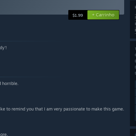
+ Carrinho
$1.99
dy'!
 horrible.
ike to remind you that I am very passionate to make this game.
lore,