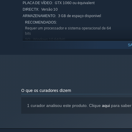
GTX 1060 ou équivalent
PLACA DE VÍDEO:
Versão 10
DIRECTX:
3 GB de espaço disponível
ARMAZENAMENTO:
RECOMENDADOS:
Requer um processador e sistema operacional de 64
bits
Windows 10 64(bit)
SO:
SA
Quad core ou équivalent
PROCESSADOR:
16 GB de RAM
MEMÓRIA:
GTX 1070 / 1080 / RX 5700 XT
PLACA DE VÍDEO:
ou plus.
Versão 11
DIRECTX:
3 GB de espaço disponível
ARMAZENAMENTO:
A partir do dia 1º de janeiro de 2024, o cliente Steam será com
*
O que os curadores dizem
1 curador analisou este produto. Clique
aqui
para saber 