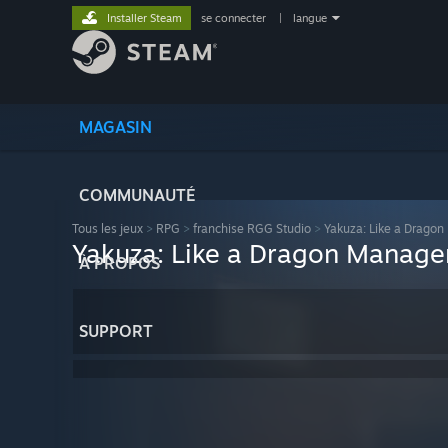
Installer Steam
se connecter
|
langue
MAGASIN
COMMUNAUTÉ
Tous les jeux
>
RPG
>
franchise RGG Studio
>
Yakuza: Like a Dragon
Yakuza: Like a Dragon Manag
À PROPOS
SUPPORT