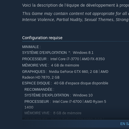
Voici la description de l'équipe de développement à prop
This Game may contain content not appropriate for all a
Intense Violence, Partial Nudity, Sexual Themes, Stron
Configuration requise
MINIMALE :
Windows 8.1
SYSTÈME D'EXPLOITATION *:
Intel Core i7-3770 | AMD FX-8350
PROCESSEUR :
4 GB de mémoire
MÉMOIRE VIVE :
Nvidia GeForce GTX 660, 2 GB | AMD
GRAPHIQUES :
Radeon HD 7870, 2 GB
40 GB d'espace disque disponible
ESPACE DISQUE :
RECOMMANDÉE :
Windows 10
SYSTÈME D'EXPLOITATION :
Intel Core i7-6700 | AMD Ryzen 5
PROCESSEUR :
1400
8 GB de mémoire
MÉMOIRE VIVE :
Nvidia GeForce GTX 1060, 3 GB |
GRAPHIQUES :
EN S
AMD Radeon RX 580, 4 GB