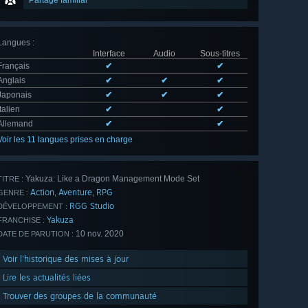
Partage familial
Langues
:
Interface
Audio
Sous-titres
Français
✔
✔
Anglais
✔
✔
✔
Japonais
✔
✔
✔
Italien
✔
✔
Allemand
✔
✔
Voir les 11 langues prises en charge
Yakuza: Like a Dragon Management Mode Set
TITRE :
Action
Aventure
RPG
,
,
GENRE :
RGG Studio
DÉVELOPPEMENT :
Yakuza
FRANCHISE :
10 nov. 2020
DATE DE PARUTION :
Voir l'historique des mises à jour
Lire les actualités liées
Trouver des groupes de la communauté