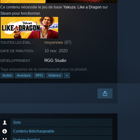
Ce contenu nécessite le jeu de base
Yakuza: Like a Dragon
sur
Steam pour fonctionner.
moyennes
(97)
TOUTES LES ÉVAL. :
10 nov. 2020
DATE DE PARUTION :
RGG Studio
DÉVELOPPEMENT :
Tags populaires de la communauté pour ce produit :
Action
Aventure
RPG
Violence
+
Solo
Contenu téléchargeable