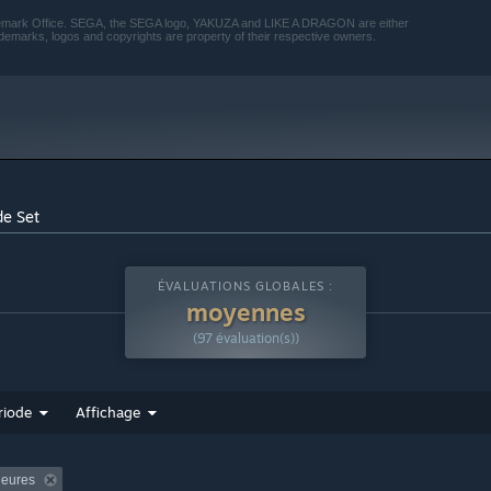
rademark Office. SEGA, the SEGA logo, YAKUZA and LIKE A DRAGON are either
uniquement avec Windows 10 et ses versions plus récentes.
marks, logos and copyrights are property of their respective owners.
de Set
ÉVALUATIONS GLOBALES :
moyennes
(97 évaluation(s))
riode
Affichage
heures