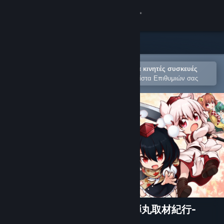
Σύνδεση
Κατάστημα
Κοινότητα
Άνοιγμα στην εφαρμογή Steam για κινητές συσκευές
Για εύκολη αγορά ή προσθήκη στη Λίστα Επιθυμιών σας
Σχετικά
Υποστήριξη
Αλλαγή γλώσσας
Αποκτήστε την εφαρμογή Steam για κινητές συσκευές
Προβολή ιστοσελίδας για υπολογιστές
ダブルフォーカス -文と椛の弾丸取材紀行-