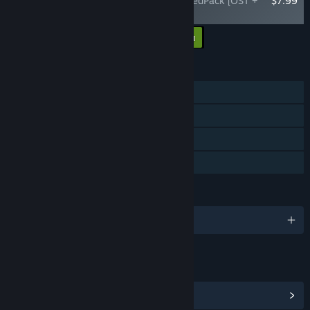
限定版［原声音轨+插画集］/ Digital LimitedPack [OST +
$7.99
Art Book] / (Touhou Double Focus)
Προσθήκη των DLC στο καλάθι
$7.99
ΧΑΡΑΚΤΗΡΙΣΤΙΚΆ
Ένας παίκτης
Επιτεύγματα Steam
Steam Cloud
Κοινή Χρήση
ΓΛΏΣΣΕΣ
Αγγλικά και άλλες 3
ΣΎΝΔΕΣΜΟΙ ΚΑΙ ΠΛΗΡΟΦΟΡΊΕΣ
Προβολή Επιτευγμάτων Steam
(32)