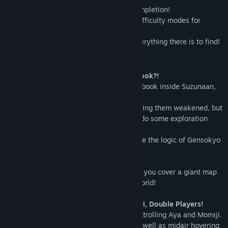
Aim for 100% map coverage and item completion!
This game also includes more forgiving difficulty modes for
people not used to playing action games.
Come explore the book world and find everything there is to find!
GAME OVERVIEW
◆The setting: a world inside a picture book?!
Aya and Momiji get sucked into a youma book inside Suzunaan,
which whisks them to a whole new world.
The youma book steals their powers, leaving them weakened, but
they take Kosuzu's advice and set out to do some exploration
under the guise of journalism.
What awaits them in this new world where the logic of Gensokyo
doesn't apply?
This is an action-exploration game where you cover a giant map
and seek out the mysteries of this new world!
◆Alternate your battles! Aya and Momiji, Double Players!
In this game, you can switch between controlling Aya and Momiji.
Aya specializes in long-range combat, as well as midair hovering