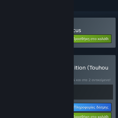
Αγορά: Touhou Double Focus
Προσθήκη στο καλάθι
$10.99
Αγορά: Premium Scoop Edition (Touhou
Double Focus)
ΔΕΣΜΗ
(?)
Αγοράστε αυτήν τη δέσμη για έκπτωση 20% και στα 2 αντικείμενα!
Πληροφορίες δέσμης
Η τιμή σας:
-20%
Προσθήκη στο καλάθι