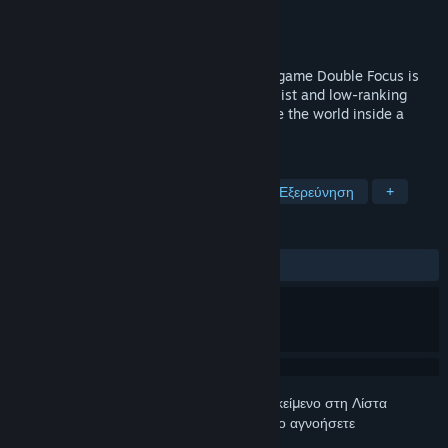
Δημιουργός
AQUASTYLE
Εκδότης
AQUASTYLE
Κυκλοφορία
25 Μαϊ 2021
The Touhou derivative exploration action game Double Focus is
now on Steam! Control crow tengu journalist and low-ranking
patrol tengu Momiji Inubashiri and explore the world inside a
book!
ΕΤΙΚΈΤΕΣ
Δράση
Metroidvania
Indie
Εξερεύνηση
+
ΚΡΙΤΙΚΈΣ
ΌΛΕΣ:
Κυρίως θετικές
(72% από 88)
Συνδεθείτε
για να προσθέσετε αυτό το αντικείμενο στη Λίστα
Επιθυμιών σας, να το ακολουθήσετε ή να το αγνοήσετε