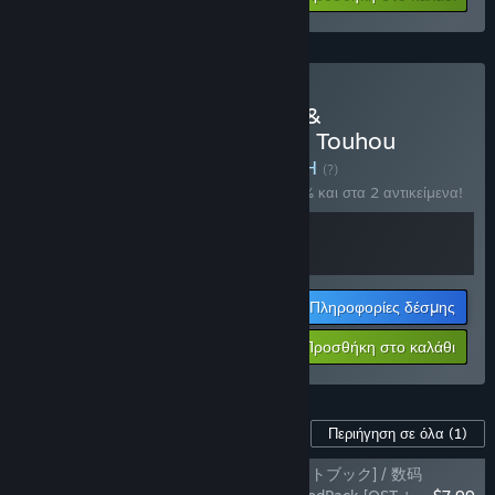
$15.18
Αγορά: [LotusLabyrinth R &
DoubleFocus] AQUASTYLE Touhou
NewRelease Bundle
ΔΕΣΜΗ
(?)
Αγοράστε αυτήν τη δέσμη για έκπτωση 10% και στα 2 αντικείμενα!
Πληροφορίες δέσμης
Η τιμή σας:
-10%
Προσθήκη στο καλάθι
$41.38
Περιεχόμενο παιχνιδιού
Περιήγηση σε όλα
(1)
デジタルリミテッドパック [サントラ+アートブック] / 数码