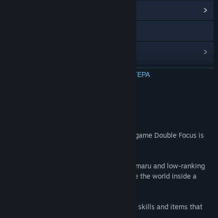
Προβολή κέντρου Κοινότητας
Ιστοσελίδα
Ιστορικό ενημερώσεων
Σχετικά νέα
ΔΙΑΒΑΣΤΕ ΠΕΡΙΣΣΟΤΕΡΑ
Συζητήσεις
Σχετικά με αυτό το παιχνίδι
Ομάδες της Κοινότητας
INTRODUCTION
The Touhou derivative exploration action game Double Focus is
Τίτλος:
ダブルフォーカス -文と椛の弾丸取材紀行-
now on Steam!
Είδος:
Δράση
,
Περιπέτεια
,
Indie
Ημ/νία κυκλοφορίας:
25 Μαϊ 2021
Control crow tengu journalist Aya Shameimaru and low-ranking
patrol tengu Momiji Inubashiri and explore the world inside a
book!
Explore the map to find hidden areas with skills and items that
will serve Aya and Momiji well in battle.