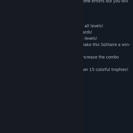
complicated card layouts! It will require some efforts but you will
manage it!
- Prove yourself, do your best to complete all levels!
- Solitaire card game – collect chains of cards!
- Never a dull moment with super exciting levels!
- Vivid graphics and a Pirate soundtrack make this Solitaire a win-
win!
- Get rid of cards faster with jokers, and increase the combo
multiplier to earn more coins!
- For daring players – special tasks and over 15 colorful trophies!
- Let the fun take over!
Системні вимоги
МІНІМАЛЬНІ:
Windows XP SP3 x64
ОС *:
1500 MHz
ПРОЦЕСОР:
512 MB ОП
ОПЕРАТИВНА ПАМ’ЯТЬ:
версії 9.0
DIRECTX: