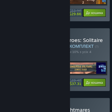
$53.96
-10%
-45%
Про комплект
До кошика
$29.66
Придбати V Last Deck Heroes: Solitaire
Apocalypse Bundle 4 in 1
КОМПЛЕКТ
(?)
Придбайте цей комплект, щоби заощадити 10% з усіх 4
продуктів!
$49.46
-10%
-25%
Про комплект
До кошика
$37.31
Придбати VII Night of Nightmares