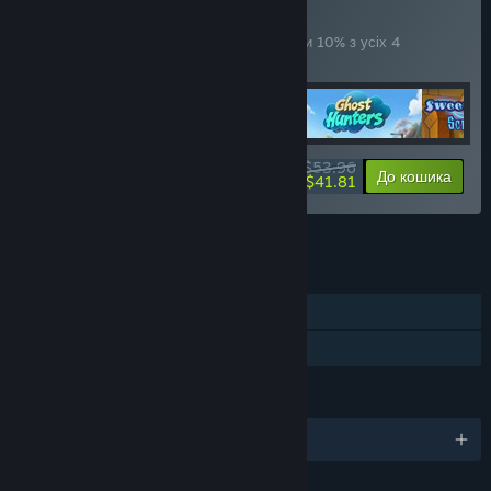
Bundle 4 in 1
КОМПЛЕКТ
(?)
Придбайте цей комплект, щоби заощадити 10% з усіх 4
продуктів!
$53.96
-10%
-23%
Про комплект
До кошика
$41.81
Переглянути всі комплекти (11).
ОСОБЛИВОСТІ
Однокористувацька гра
Сімейна бібліотека
МОВИ
Підтримуваних мов: 4