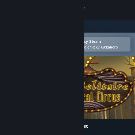
Увійти
Крамниця
Спільнота
Відкрити в мобільному застосунку Steam
Щоби легко придбати або додати до списку бажаного
Інформація
Підтримка
Змінити мову
Завантажити мобільний застосунок Steam
Переглянути повну версію
Dark Solitaire. Mystical Circus