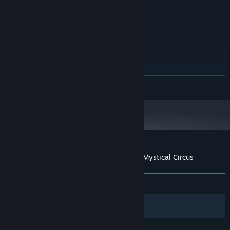
84 MB доступного місця
МІСЦЕ НА ДИСКУ:
РЕКОМЕНДОВАНІ:
Windows 7 or later
ОС *:
2000 MHz
ПРОЦЕСОР:
1024 MB ОП
ОПЕРАТИВНА ПАМ’ЯТЬ:
версії 9.0
DIRECTX:
84 MB доступного місця
МІСЦЕ НА ДИСКУ:
З 1 січня 2024 року клієнт Steam буде підтримувати лише Windows 10
*
ЧИТАТИ ДАЛІ
чи новіші версії цієї ОС.
Користувацькі рецензії на Dark Solitaire. Mystical Circus
Про рецензії користувачів
Ваші вподобання
ЗА ВЕСЬ ЧАС:
Рецензій: 7
()
Фільтри
Обрані мови