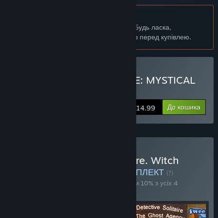
українська мова недоступна
Цей продукт не підтримує вашу мову. Будь ласка,
перегляньте список підтримуваних мов перед купівлею.
Придбати DARK SOLITAIRE: MYSTICAL
CIRCUS
До кошика
$14.99
Придбати Fairytale Solitaire. Witch
Charms Bundle 4 in 1
КОМПЛЕКТ
(?)
Придбайте цей комплект, щоби заощадити 10% з усіх 4
продуктів!