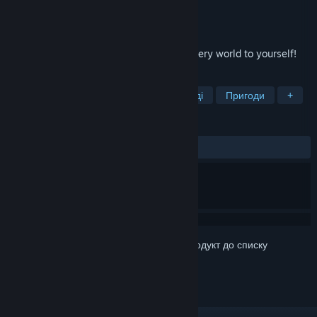
Розробник
Somer Games
Видавець
8floor
Дата виходу
13 жовт. 2020
Visit the weird circus now! Open the mystery world to yourself!
ПОЗНАЧКИ
Казуальна гра
Карткова гра
Інді
Пригоди
+
РЕЦЕНЗІЇ
ЗА ВЕСЬ ЧАС:
Рецензій: 7
()
Увійдіть до акаунта
, щоби додати цей продукт до списку
бажаного чи позначити як ігнорований.