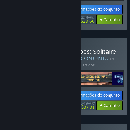
Informações do conjunto
$53.96
-10%
-45%
+ Carrinho
$29.66
Comprar V Last Deck Heroes: Solitaire
Apocalypse Bundle 4 in 1
CONJUNTO
(?)
Compra este conjunto e poupa 10% em 4 artigos!
Informações do conjunto
$49.46
-10%
-25%
+ Carrinho
$37.31