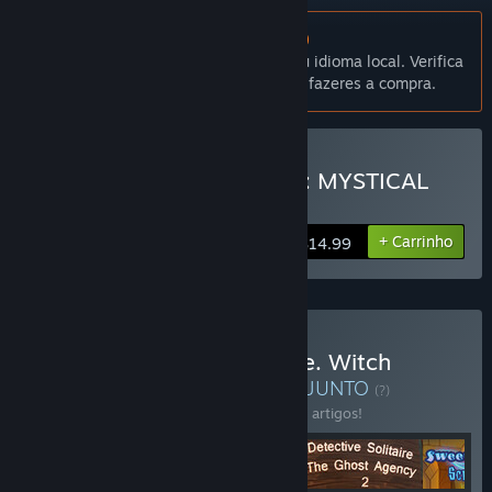
Não disponível em Português (Portugal)
Este produto não está disponível no teu idioma local. Verifica
a lista de idiomas disponíveis antes de fazeres a compra.
Comprar DARK SOLITAIRE: MYSTICAL
CIRCUS
+ Carrinho
$14.99
Comprar Fairytale Solitaire. Witch
Charms Bundle 4 in 1
CONJUNTO
(?)
Compra este conjunto e poupa 10% em 4 artigos!