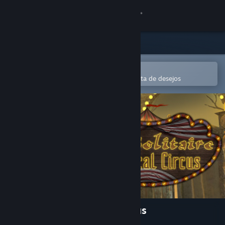
Iniciar sessão
Loja
Comunidade
Abre na app Steam Mobile
Para comprares ou adicionares à lista de desejos
Sobre
Apoio
Alterar idioma
Instala a app móvel do Steam
Ver versão para computadores
Dark Solitaire. Mystical Circus