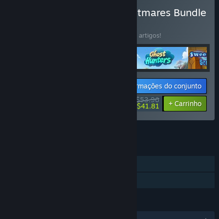
Comprar VII Night of Nightmares Bundle
4 in 1
CONJUNTO
(?)
Compra este conjunto e poupa 10% em 4 artigos!
Informações do conjunto
$53.96
-10%
-23%
+ Carrinho
$41.81
Ver todos os 11 conjuntos.
FUNCIONALIDADES
Um jogador
Partilha de Biblioteca
IDIOMAS