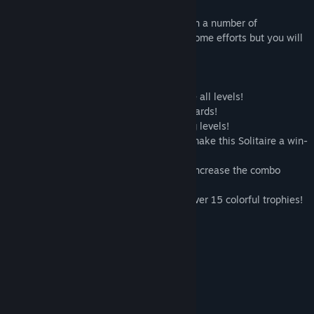
origine!
You can expect memorable adventure with a number of
complicated card layouts! It will require some efforts but you will
manage it!
- Prove yourself, do your best to complete all levels!
- Solitaire card game – collect chains of cards!
- Never a dull moment with super exciting levels!
- Vivid graphics and a Pirate soundtrack make this Solitaire a win-
win!
- Get rid of cards faster with jokers, and increase the combo
multiplier to earn more coins!
- For daring players – special tasks and over 15 colorful trophies!
- Let the fun take over!
Requisitos do Sistema
MÍNIMOS:
Windows XP SP3 x64
SISTEMA OPERATIVO *:
1500 MHz
PROCESSADOR: