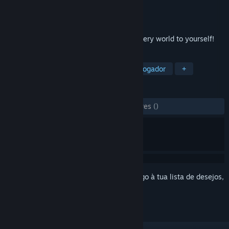
Developer
Somer Games
Editora
8floor
Lançamento:
13 out. 2020
Visit the weird circus now! Open the mystery world to yourself!
MARCADORES
Casual
Jogo de Cartas
Um Só Jogador
+
ANÁLISES
DESDE O INÍCIO:
7 análises de utilizadores
()
Inicia a sessão
para adicionares este artigo à tua lista de desejos,
segui-lo ou ignorá-lo.