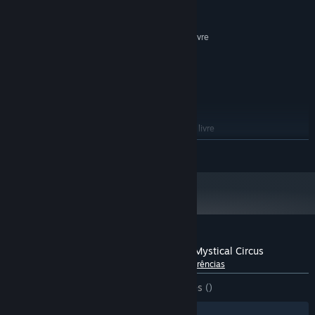
512 MB de RAM
MEMÓRIA:
Versão 9.0
DIRECTX:
Requer 84 MB de espaço livre
ESPAÇO NO DISCO:
RECOMENDADOS:
Windows 7 or later
SISTEMA OPERATIVO *:
2000 MHz
PROCESSADOR:
1024 MB de RAM
MEMÓRIA:
Versão 9.0
DIRECTX:
Requer 84 MB de espaço livre
ESPAÇO NO DISCO:
A partir de 1 de janeiro de 2024, a aplicação Steam irá apenas funcionar no
*
VER MAIS
Windows 10 e em versões mais recentes.
Análises de utilizadores - Dark Solitaire. Mystical Circus
Sobre as análises de utilizadores
As tuas preferências
DESDE O INÍCIO:
7 análises de utilizadores
()