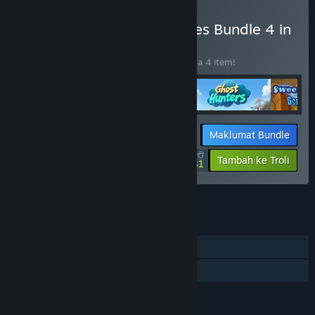
Beli VII Night of Nightmares Bundle 4 in
1
BUNDLE
(?)
Beli bundle ini untuk jimat 10% bagi semua 4 item!
Maklumat Bundle
$53.96
-10%
-23%
Tambah ke Troli
$41.81
Lihat semua 11 bundle.
CIRI
Pemain solo
Perkongsian Keluarga
BAHASA