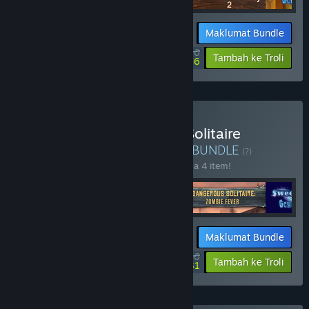
Maklumat Bundle
$53.96
-10%
-45%
Tambah ke Troli
$29.66
Beli V Last Deck Heroes: Solitaire
Apocalypse Bundle 4 in 1
BUNDLE
(?)
Beli bundle ini untuk jimat 10% bagi semua 4 item!
Maklumat Bundle
$49.46
-10%
-25%
Tambah ke Troli
$37.31