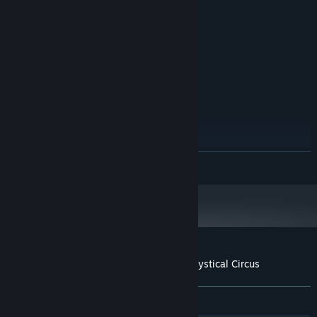
1500 MHz
PEMPROSES:
512 MB RAM
MEMORI:
Versi 9.0
DIRECTX:
84 MB ruang tersedia
STORAN:
DICADANGKAN:
Windows 7 or later
OS *:
2000 MHz
PEMPROSES:
1024 MB RAM
MEMORI:
Versi 9.0
DIRECTX:
84 MB ruang tersedia
STORAN:
Mulai 1 Januari 2024, Steam Client hanya akan menyokong Windows 10
*
BACA LAGI
dan versi yang lebih baharu.
Ulasan pelanggan untuk Dark Solitaire. Mystical Circus
Tentang ulasan pengguna
Pilihan anda
SEPANJANG MASA:
7 ulasan pengguna
()