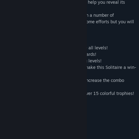
quests, find the mysteries of this place to help you reveal its
origine!
You can expect memorable adventure with a number of
complicated card layouts! It will require some efforts but you will
manage it!
- Prove yourself, do your best to complete all levels!
- Solitaire card game – collect chains of cards!
- Never a dull moment with super exciting levels!
- Vivid graphics and a Pirate soundtrack make this Solitaire a win-
win!
- Get rid of cards faster with jokers, and increase the combo
multiplier to earn more coins!
- For daring players – special tasks and over 15 colorful trophies!
- Let the fun take over!
Keperluan Sistem
MINIMUM:
Windows XP SP3 x64
OS *: