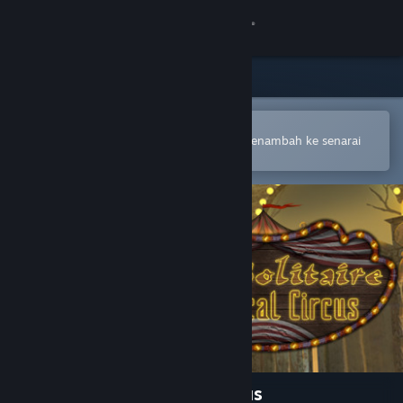
Sign in
Gedung
Komuniti
Buka dalam Steam Mobile App
Untuk membuat pembelian atau menambah ke senarai
hajat anda dengan mudah
Tentang
Sokongan
Ubah bahasa
Dapatkan Steam Mobile App
Lihat laman web desktop
Dark Solitaire. Mystical Circus