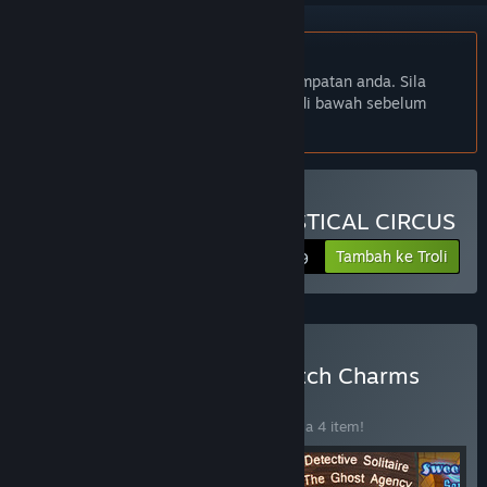
Bahasa Bahasa Melayu tidak disokong
Produk ini tidak menyokong bahasa tempatan anda. Sila
semak senarai bahasa yang disokong di bawah sebelum
membuat pembelian
Beli DARK SOLITAIRE: MYSTICAL CIRCUS
Tambah ke Troli
$14.99
Beli Fairytale Solitaire. Witch Charms
Bundle 4 in 1
BUNDLE
(?)
Beli bundle ini untuk jimat 10% bagi semua 4 item!