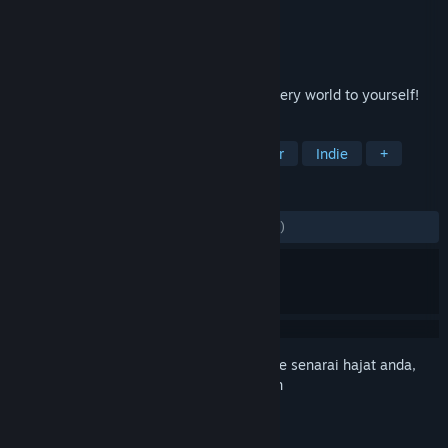
Pembangun
Somer Games
Penerbit
8floor
Dikeluarkan
13 Okt, 2020
Visit the weird circus now! Open the mystery world to yourself!
TAG
Casual
Card Game
Singleplayer
Indie
+
ULASAN
SEPANJANG MASA:
7 ulasan pengguna
()
Daftar masuk
untuk menambah item ini ke senarai hajat anda,
ikuti atau tandakannya sebagai diabaikan