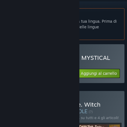
Non disponibile in Italiano
Questo prodotto non è disponibile nella tua lingua. Prima di
effettuare l'acquisto, controlla la lista delle lingue
disponibili.
Acquista DARK SOLITAIRE: MYSTICAL
CIRCUS
Aggiungi al carrello
$14.99
Acquista Fairytale Solitaire. Witch
Charms Bundle 4 in 1
BUNDLE
(?)
Acquista questo bundle e risparmia il 10% su tutti e 4 gli articoli!