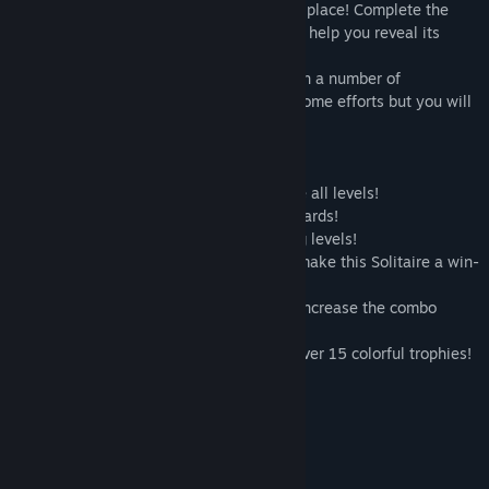
to find the hidden mysteries of this weird place! Complete the
quests, find the mysteries of this place to help you reveal its
origine!
You can expect memorable adventure with a number of
complicated card layouts! It will require some efforts but you will
manage it!
- Prove yourself, do your best to complete all levels!
- Solitaire card game – collect chains of cards!
- Never a dull moment with super exciting levels!
- Vivid graphics and a Pirate soundtrack make this Solitaire a win-
win!
- Get rid of cards faster with jokers, and increase the combo
multiplier to earn more coins!
- For daring players – special tasks and over 15 colorful trophies!
- Let the fun take over!
Requisiti di sistema
MINIMI: