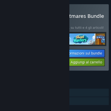
Acquista VII Night of Nightmares Bundle
4 in 1
BUNDLE
(?)
Acquista questo bundle e risparmia il 10% su tutti e 4 gli articoli!
Informazioni sul bundle
$53.96
-10%
-23%
Aggiungi al carrello
$41.81
Vedi tutti i 11 bundle.
FUNZIONALITÀ
Giocatore singolo
Condivisione familiare