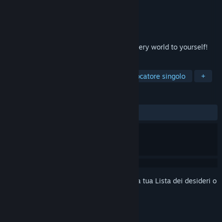
Sviluppatore
Somer Games
Editore
8floor
Rilasciato
13 ott 2020
Visit the weird circus now! Open the mystery world to yourself!
ETICHETTE
Passatempo
Giochi di carte
Giocatore singolo
+
RECENSIONI
DI SEMPRE:
7 recensioni degli utenti
()
Accedi
per aggiungere questo articolo alla tua Lista dei desideri o
per ignorarlo.