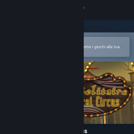
Accedi
Negozio
Comunità
Apri nell'app mobile di Steam
Per acquistare o aggiungere facilmente i giochi alla tua
Lista dei desideri
Informazioni
Assistenza
Cambia la lingua
Ottieni l'app mobile di Steam
Visualizza il sito web per desktop
Dark Solitaire. Mystical Circus