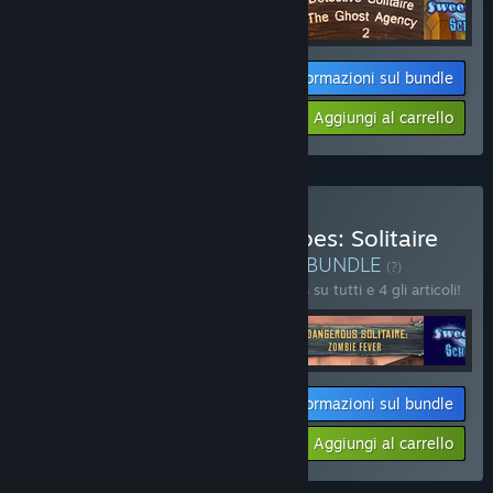
Informazioni sul bundle
$53.96
-10%
-45%
Aggiungi al carrello
$29.66
Acquista V Last Deck Heroes: Solitaire
Apocalypse Bundle 4 in 1
BUNDLE
(?)
Acquista questo bundle e risparmia il 10% su tutti e 4 gli articoli!
Informazioni sul bundle
$49.46
-10%
-25%
Aggiungi al carrello
$37.31