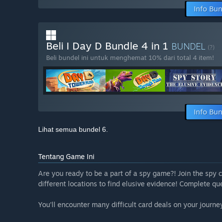
Info Bu
Beli I Day D Bundle 4 in 1
BUNDEL
(?)
Beli bundel ini untuk menghemat 10% dari total 4 item!
Info Bu
Lihat semua bundel 6.
Tentang Game Ini
Are you ready to be a part of a spy game?! Join the spy c
different locations to find elusive evidence! Complete qu
You’ll encounter many difficult card deals on your journ