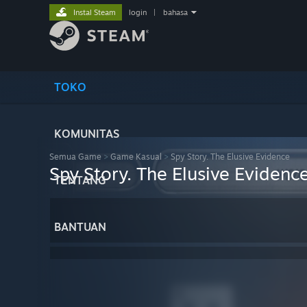
Instal Steam
login
|
bahasa
TOKO
KOMUNITAS
Semua Game
>
Game Kasual
>
Spy Story. The Elusive Evidence
Spy Story. The Elusive Evidenc
TENTANG
BANTUAN