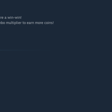
ire a win-win!
mbo multiplier to earn more coins!