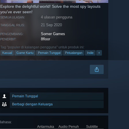
Explore the delightful world! Solve the most spy layouts
you've ever seen!
4 ulasan pengguna
SEMUA ULASAN:
21 Sep 2020
TANGGAL RILIS:
Somer Games
PENGEMBANG:
8floor
PENERBIT:
Tag "populer di kalangan pengguna" untuk produk ini:
Kasual
Game Kartu
Pemain Tunggal
Petualangan
Indie
+
Pemain Tunggal
Berbagi dengan Keluarga
Bahasa
:
Antarmuka
Audio Penuh
Subtitle