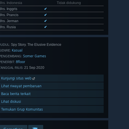
Bhs. Indonesia
Tidak didukung
Bhs. Inggris
✔
Bhs. Prancis
✔
Bhs. Jerman
✔
Bhs. Rusia
✔
Spy Story. The Elusive Evidence
JUDUL:
Kasual
GENRE:
Somer Games
PENGEMBANG:
8floor
PENERBIT:
21 Sep 2020
TANGGAL RILIS:
Kunjungi situs web
Lihat riwayat pembaruan
Baca berita terkait
Lihat diskusi
Temukan Grup Komunitas