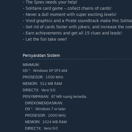
- The Spies needs your help!
- Solitaire card game – collect chains of cards!
- Never a dull moment with super exciting levels!
- Vivid graphics and a Pirate soundtrack make this Solita
- Get rid of cards faster with jokers, and increase the co
- Earn achievements and get all 15 clues and leads!
- Let the fun take over!
Persyaratan Sistem
MINIMUM:
Windows XP SP3 x64
OS *:
1500 MHz
PROSESOR:
512 MB RAM
MEMORI:
Versi 9.0
DIRECTX:
67 MB ruang tersedia
PENYIMPANAN:
DIREKOMENDASIKAN:
Windows 7 or later
OS *:
2000 MHz
PROSESOR:
1024 MB RAM
MEMORI:
Versi 9.0
DIRECTX: