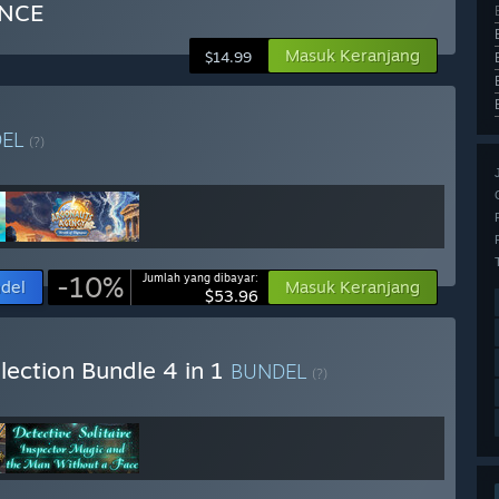
ENCE
Masuk Keranjang
$14.99
DEL
(?)
-10%
Jumlah yang dibayar:
ndel
Masuk Keranjang
$53.96
lection Bundle 4 in 1
BUNDEL
(?)