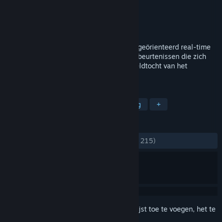
Ontwikkelaar
Новый Диск
,
Lesta Studio
Uitgever
Strategy First
Uitgebracht
3 dec 2009
9de Company Roots of Terror is een actiegeörienteerd real-time
strategiespel gebaseerd op werkelijke gebeurtenissen die zich
deden plaatsvinden tijdens de militaire veldtocht van het
Sovjetleger in Afghanistan.
TAGS
Strategie
RTS
Leger
Oorlog
+
RECENSIES
ZONDER TIJDLIMIET:
Verdeeld
(60% van 215)
Meld je aan
om dit artikel aan je verlanglijst toe te voegen, het te
volgen of te negeren