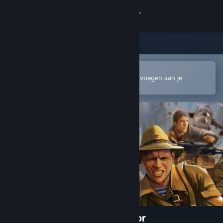
Inloggen
Winkel
Community
In de mobiele Steam-app openen
Om gemakkelijk te kopen of toe te voegen aan je
verlanglijst
Over
Ondersteuning
Taal wijzigen
Download de mobiele Steam-app
Desktopwebsite weergeven
9th Company: Roots Of Terror