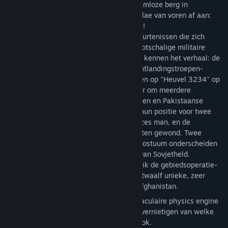
krijgers van de Moedjahedien, op een naamloze berg in
Afghanistan. Het is de Slag om Thermopylae van voren af aan:
één Russische strijder tegen 10 Afghanen!
9de Company herschept in detail de gebeurtenissen die zich
deden plaatsvinden tijdens de laatste grootschalige militaire
operatie van de Sovjets. Slechts weinigen kennen het verhaal: de
9de compagnie van de 345ste garde Luchtlandingstroepen-
Regiment kwam onder zwaar vuur te liggen op "Heuvel 3234" op
7 januari, 1988. Ze kregen het voor elkaar om meerdere
aanvallen door ongeveer 400 Moedjahedien en Pakistaanse
huurlingen af te schermen, en behielden hun positie voor twee
bloederige dagen. De compagnie verloor zes man, en de
overblijvende 28 van de in totaal 39 raakten gewond. Twee
soldaten van de 9de compagnie werden postuum onderscheiden
met de Gouden Ster-medaille en de titel van Sovjetheld.
Strijd op twee tactische niveau's: gebruik de gebiedsoperatie-
kaart om je missie te kiezen of verken twaalf unieke, zeer
gedetailleerde tactische kaarten van Afghanistan.
Verbluffende 3D-beelden en een spectaculaire physics engine
garanderen een unieke ervaring in het vernietigen van welke
gebouw of mechanische eenheid dan ook.