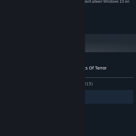
Vanaf 1 januari 2024 ondersteunt de Steam-client alleen Windows 10 en
*
latere versies.
© 2009 Strategy First Inc. All Rights Reserved.
© 2009 Lesta Studio. All rights reserved.
Klantenrecensies voor 9th Company: Roots Of Terror
Over gebruikersrecensies
Je voorkeuren
ZONDER TIJDLIMIET:
Verdeeld
(60% van 215)
Filters
Jouw talen
© Valve Corporation. Alle rechten voorbehouden.
Alle handelsmerken zijn eigendom van hun
respectieve eigenaren in de Verenigde Staten en
andere landen.
Privacybeleid
|
Juridische