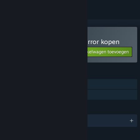
9th Company: Roots of Terror kopen
Aan winkelwagen toevoegen
249 руб.
FUNCTIES
Singleplayer
Gezinsbibliotheek
TALEN
Engels en 6 andere