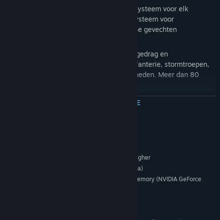
Waardigheidsbeloning en strijdmoraalsysteem voor elk
karakter en een gevorderd treflocatiesysteem voor
mechanische eenheden maken tactische gevechten
realistischer.
Een ingewikkeld systeem van tactisch gedrag en
vuurkrachtbeheer voor mechanische infanterie, stormtroepen,
verkenningseenheden en speciale eenheden. Meer dan 80
verschillende eenheidstypes.
Niet-lineaire missieopbouw.
MEER INFORMATIE
Ervaringssysteem voor de bemanning zorgen ervoor dat ze
steeds meer ervaring vergaren na elk gevecht. Het vormen van
Systeemeisen
een elite-eenheid is beschikbaar in het opwaardeersscherm.
Windows XP SP2/Vista
OS *:
Intel Pentium 4 2400 MHz and higher
PROCESSOR:
1024 Mb (2048 Mb for Windows Vista)
MEMORY:
3D accelerator with 128Mb video memory (NVIDIA GeForce
GRAPHICS:
6600 or ATI Radeon 9800 Rro and higher)
DirectX 9.0 or higher
DIRECTX®:
DirectX-compatible sound card
SOUND: