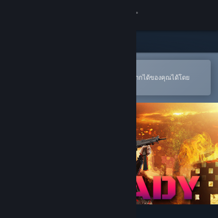
เข้าสู่ระบบ
ร้านค้า
ชุมชน
เปิดในแอป Steam แบบพกพา
หากต้องการสั่งซื้อหรือเพิ่มลงในสิ่งที่อยากได้ของคุณได้โดย
สะดวก
เกี่ยวกับ
ฝ่ายสนับสนุน
เปลี่ยนภาษา
รับแอป Steam แบบพกพา
ชมเว็บไซต์สำหรับเดสก์ท็อป
GUN LADY