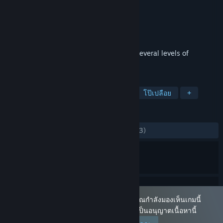
IR Studio
ผู้พัฒนา
IR Studio
,
firstgamedev
ผู้จัดจำหน่าย
วางจำหน่ายแล้ว
19 ก.พ. 2020
This game is a classic puzzle game with several levels of
difficulty and beautiful arts.
แท็ก
แคชชวล
อินดี้
เนื้อหาทางเพศ
โป๊เปลือย
+
บทวิจารณ์
ตลอดกาล:
แง่บวกเป็นส่วนมาก
(76% จาก 73)
เกมนี้ถูกทำเครื่องหมายเป็น 'ผู้ใหญ่เท่านั้น' คุณกำลังมองเห็นเกมนี้
เนื่องจากคุณได้กำหนดการปรับแต่งของคุณเป็นอนุญาตเนื้อหานี้