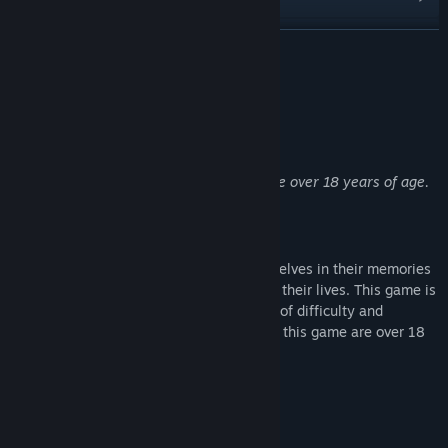
ดูกระดานสนทนา
อ่านเพิ่มเติม
ค้นหากลุ่มชุมชน
คำอธิบายเนื้อหาสำหรับผู้ใหญ่
ผู้พัฒนาอธิบายเนื้อหาในลักษณะนี้:
ชื่อ:
GUN LADY
แนว:
แคชชวล
,
อินดี้
Nakedness.
วันวางจำหน่าย:
19 ก.พ. 2020
All characters appearing in this game are over 18 years of age.
เกี่ยวกับเกมนี้
Help the beautiful girls to immerse themselves in their memories
and remember the wonderful moments of their lives. This game is
a classic puzzle game with several levels of difficulty and
beautiful arts. All characters appearing in this game are over 18
years of age. Enjoy ;-)
Puzzle Game
Artworks
Nice music