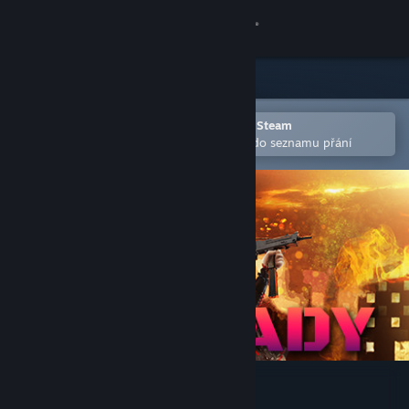
Přihlásit se
Obchod
Komunita
Otevřete v mobilní aplikaci služby Steam
Pro snazší zakoupení nebo přidání do seznamu přání
Informace
Podpora
Změnit jazyk
Mobilní aplikace služby Steam
Desktopová verze stránky
GUN LADY