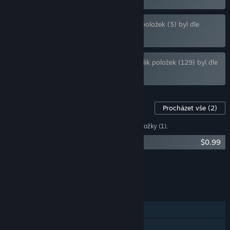
Balíček „Girls Bundle 3“ obsahující několik položek (5) byl dle
Vašich předvoleb vyloučen
Balíček „All Games Bundle“ obsahující několik položek (129) byl dle
Vašich předvoleb vyloučen
DLC pro tuto hru
Procházet vše
(2)
Dle
Vašich předvoleb
byly vyloučeny některé položky (1).
GUN LADY Soundtrack
$0.99
Zobrazuje se 1 z 2
Procházet vše
(2)
FUNKCE
Režim pro jednoho hráče
Achievementy