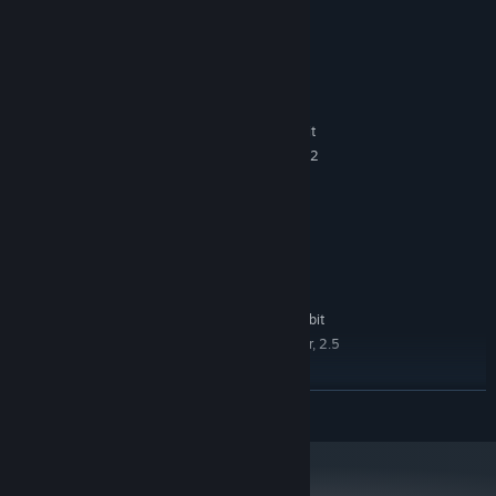
Keyboard H: Complete Level
Systémové požadavky
MINIMÁLNÍ:
Windows 10, Windows 8, Windows 7 32-bit
OS *:
Quad-core Intel or AMD processor, 2
PROCESOR:
GHz or faster
2 GB RAM
PAMĚŤ:
1 Gb
GRAFICKÁ KARTA:
Verze 10
DIRECTX:
1 GB volného místa
PEVNÝ DISK:
DOPORUČENÉ:
Windows 10, Windows 8, Windows 7 32-bit
OS *:
Quad-core Intel or AMD processor, 2.5
PROCESOR:
GHz or faster
4 GB RAM
PAMĚŤ:
ZJISTIT VÍCE
2 Gb
GRAFICKÁ KARTA:
Verze 11
DIRECTX:
1 GB volného místa
PEVNÝ DISK:
Od 1. ledna 2024 podporuje klient služby Steam pouze systém Windows
*