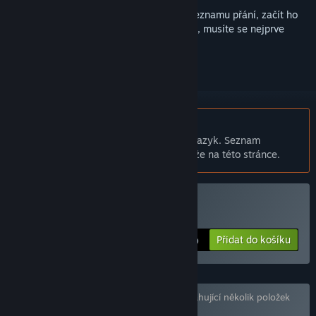
Abyste si mohli tento produkt přidat do seznamu přání, začít ho
sledovat nebo ho zařadit mezi ignorované, musíte se nejprve
přihlásit
.
Čeština není podporována
Tento produkt nepodporuje Váš místní jazyk. Seznam
podporovaných jazyků je k dispozici níže na této stránce.
Zakoupit GUN LADY
Přidat do košíku
$0.99
Balíček „GUN LADY Complete Edition“ obsahující několik položek
(3) byl dle Vašich předvoleb vyloučen