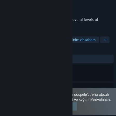
Vývojář
IR Studio
Vydavatel
IR Studio
,
firstgamedev
Vydání
19. úno. 2020
This game is a classic puzzle game with several levels of
difficulty and beautiful arts.
ZNAČKY
Nenáročné
Nezávislé
Se sexuálním obsahem
+
RECENZE
VŠECHNY:
Spíše kladné
(76 % z 73)
Tento produkt je označen jako „pouze pro dospělé“. Jeho obsah
se Vám zobrazuje, protože jste jej povolili ve svých předvolbách.
Upravit předvolby