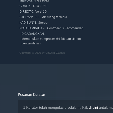
4 GB RAM
MEMORI:
GTX 1030
GRAFIK:
Versi 10
DIRECTX:
500 MB ruang tersedia
STORAN:
Stereo
KAD BUNYI:
Controller is Recomended
NOTA TAMBAHAN:
DICADANGKAN:
Memerlukan pemproses 64-bit dan sistem
pengendalian
Copyright © 2020 by UnChild Games
Pesanan Kurator
1 Kurator telah mengulas produk ini. Klik
di sini
untuk me