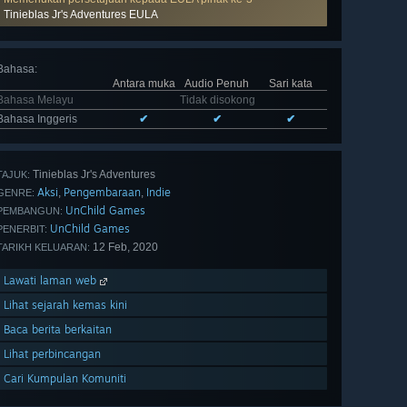
Tinieblas Jr's Adventures EULA
Bahasa
:
Antara muka
Audio Penuh
Sari kata
Bahasa Melayu
Tidak disokong
Bahasa Inggeris
✔
✔
✔
Tinieblas Jr's Adventures
TAJUK:
Aksi
Pengembaraan
Indie
,
,
GENRE:
UnChild Games
PEMBANGUN:
UnChild Games
PENERBIT:
12 Feb, 2020
TARIKH KELUARAN:
Lawati laman web
Lihat sejarah kemas kini
Baca berita berkaitan
Lihat perbincangan
Cari Kumpulan Komuniti