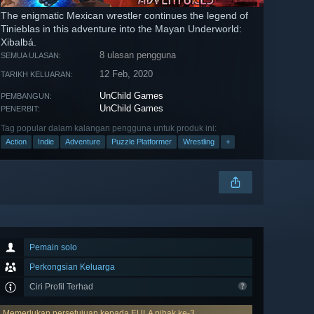
The enigmatic Mexican wrestler continues the legend of
Tinieblas in this adventure into the Mayan Underworld:
Xibalbá.
8 ulasan pengguna
SEMUA ULASAN:
12 Feb, 2020
TARIKH KELUARAN:
UnChild Games
PEMBANGUN:
UnChild Games
PENERBIT:
Tag popular dalam kalangan pengguna untuk produk ini:
Action
Indie
Adventure
Puzzle Platformer
Wrestling
+
Pemain solo
Perkongsian Keluarga
Ciri Profil Terhad
Memerlukan persetujuan kepada EULA pihak ke-3