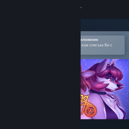
Вписване
Магазин
Общност
Отваряне в мобилното Steam приложение
За лесно закупуване или добавяне към списъка Ви с
желания
Относно
Поддръжка
Смяна на езика
Сдобийте се с мобилното Steam приложение
Преглед на сайта за настолни компютри
Changeling Tale