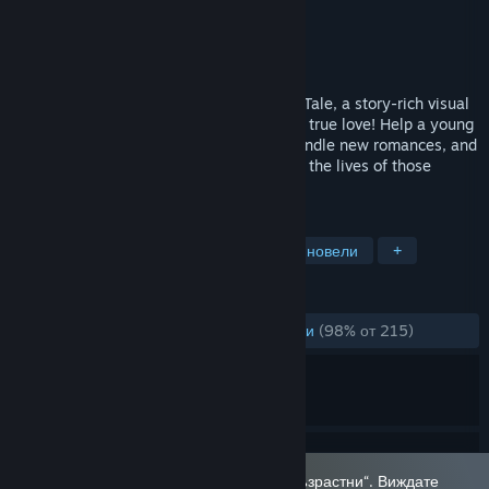
Разработчик
Helmet Fox
Издател
Helmet Fox
Издадена на
27 дек. 2023
Fantasy and reality collide in Changeling Tale, a story-rich visual
novel about finding one's "true" self... and true love! Help a young
man returning from war rebuild his life, kindle new romances, and
reveal a secret that will forever transform the lives of those
closest to him—literally!
ТАГОВЕ
Сексуално съдържание
Графични новели
+
РЕЦЕНЗИИ
ЗА ЦЕЛИЯ ПЕРИОД:
Много положителни
(98% от 215)
Тази игра е маркирана като „Само за възрастни“. Виждате