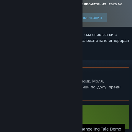
тази игра, защото сте задали своите предпочитания, така че
да позволявате това съдържание.
Редактирайте своите предпочитания
Впишете се
, за да добавите този артикул към списъка си с
желания, да го последвате или да го отбележите като игнориран
Български език не се поддържа
Този продукт не поддържа родния Ви език. Моля,
прегледайте списъка с поддържани езици по-долу, преди
да го купите
Сваляне Changeling Tale Demo
Changeling Tale Demo