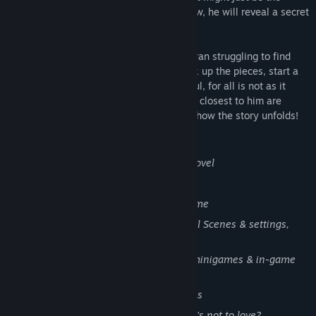
blessing they need. But little do they know, he will reveal a secret
that will change their lives—literally!
Play as Malcolm, the young Scottish veteran struggling to find
peace on the farm where he grew up. Pick up the pieces, start a
new life, and find true love... but be careful, for all is not as it
seems. As the lives of Malcolm and those closest to him are
turned upside down, your actions dictate how the story unfolds!
KEY FEATURES
Story-rich & character-driven visual novel
Branching Plots with multiple endings
3 Romantic Interests, with more to come
Hundreds of lovingly illustrated Special Scenes & settings,
featuring some simple animation
Achievements, Easter Eggs, optional minigames & in-game
hint system
An Original Soundtrack with 40+ songs
Flappers, Fae Magic & Bagpipes—what's not to love?