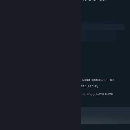
Системни изисквания
Windows
macOS
SteamOS + Linux
МИНИМАЛНИ:
Windows 7/8.1/10 (64bit)
ОС *:
Intel Core 2 Duo or Better
ПРОЦЕСОР:
4 GB памет
ПАМЕТ:
DirectX 9/OpenGL capable GPU
ВИДЕОКАРТА:
2 GB достъпно пространство
ПРОСТРАНСТВО ЗА СЪХРАНЕНИЕ:
1280x720 or Better Display
ДОПЪЛНИТЕЛНИ БЕЛЕЖКИ:
Считано от 01 януари 2024 Steam клиентът ще поддържа само
*
Windows 10 и по-нови версии.