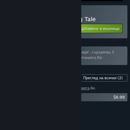
Закупуване на Changeling Tale
Добавяне в кошница
$19.99
Комплектът „Changeling Tale: Full Fae Package“, съдържащ 3
артикула, беше изключен спрямо предпочитанията Ви
Съдържание за тази игра
Преглед на всички
(2)
1 артикул беше изключен спрямо
предпочитанията
Ви.
Changeling Tale Soundtrack
$6.99
Показване на 1 от 2
Преглед на всички
(2)
ХАРАКТЕРИСТИКИ