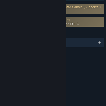
Richiede un account di terze parti: Rockstar Games (Supporta il
collegamento all'account di Steam)
È necessario aderire all'EULA di terze parti
Grand Theft Auto IV: The Complete Edition EULA
LINGUE
Italiano e altre 4
VALUTAZIONI
Blood
Intense Violence
Partial Nudity
Strong Language
Strong Sexual Content
Use of Drugs and Alcohol
Classificazione per età per: ESRB