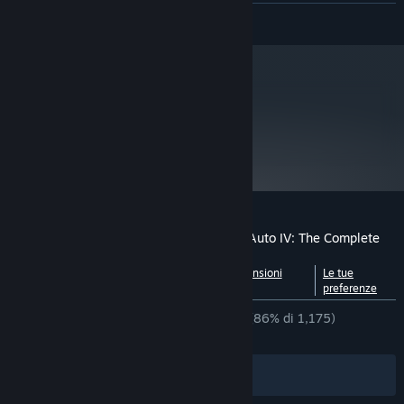
game.
CONTINUA
Visita www.rockstargames.com per informazioni sui servizi online e su tariffe,
restrizioni o termini di licenza applicabili a questo gioco.
Rockstar Games 622 Broadway, New York, NY 10012 ©2006-2020 Rockstar
Games, il logo di Rockstar Games, Grand Theft Auto, Grand Theft Auto IV, Take-Two
metacritic
Interactive e i rispettivi logo sono marchi e/o marchi registrati di Take-Two
90
Interactive, Inc. negli Stati Uniti e negli altri paesi. Dolby, Pro Logic e il simbolo della
Leggi le recensioni dei
doppia D sono marchi commerciali di Dolby Laboratories. Utilizza Bink Video.
Copyright © 1997-2013 di RAD Game Tools, Inc. Euphoria è un marchio registrato
critici
di NaturalMotion Ltd. L'icona di classificazione e gli altri marchi e marchi
commerciali appartengono ai rispettivi proprietari. Tutti i diritti riservati. Per
l'attivazione e l'utilizzo di questo software è richiesta una connessione Internet,
installazioni software assortite e registrazioni a diversi servizi.
Recensioni dei giocatori per Grand Theft Auto IV: The Complete
Edition
Vedi suddivisione per
Informazioni sulle recensioni
Le tue
lingua
degli utenti
preferenze
RECENSIONI IN ITALIANO
Molto positive
(86% di 1,175)
RECENTI:
Molto positive
(87% di 2,767)
Filtri
Le tue lingue