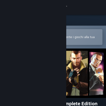
Accedi
Negozio
Comunità
Apri nell'app mobile di Steam
Per acquistare o aggiungere facilmente i giochi alla tua
Lista dei desideri
Informazioni
Assistenza
Cambia la lingua
Ottieni l'app mobile di Steam
Visualizza il sito web per desktop
Grand Theft Auto IV: The Complete Edition