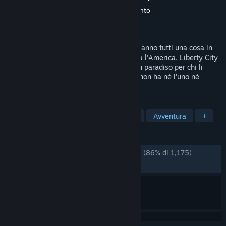
Sviluppatore
Rockstar North
,
Rockstar Toronto
Editore
Rockstar Games
Rilasciato
24 mar 2020
Niko Bellic, Johnny Klebitz e Luis Lopez hanno tutti una cosa in
comune: vivono nella peggior città di tutta l'America. Liberty City
è una città che venera denaro e status, un paradiso per chi li
possiede entrambi, ma un incubo per chi non ha né l'uno né
l'altro.
ETICHETTE
Mondo aperto
Azione
Crimine
Avventura
+
RECENSIONI
RECENSIONI IN ITALIANO
Molto positive
(86% di 1,175)
RECENTI:
Molto positive
(87% di 2,767)