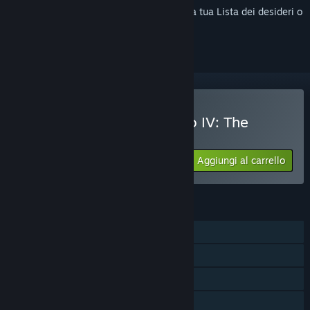
Accedi
per aggiungere questo articolo alla tua Lista dei desideri o
per ignorarlo.
Acquista Grand Theft Auto IV: The
Complete Edition
Aggiungi al carrello
$19.99
FUNZIONALITÀ
Giocatore singolo
Multigiocatore
Remote Play sul telefono
Remote Play sul tablet