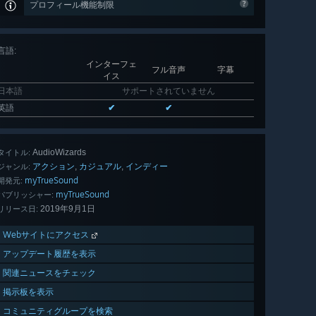
プロフィール機能制限
言語
:
インターフェ
フル音声
字幕
イス
日本語
サポートされていません
英語
✔
✔
AudioWizards
タイトル:
アクション
カジュアル
インディー
,
,
ジャンル:
myTrueSound
開発元:
myTrueSound
パブリッシャー:
2019年9月1日
リリース日:
Webサイトにアクセス
アップデート履歴を表示
関連ニュースをチェック
掲示板を表示
コミュニティグループを検索