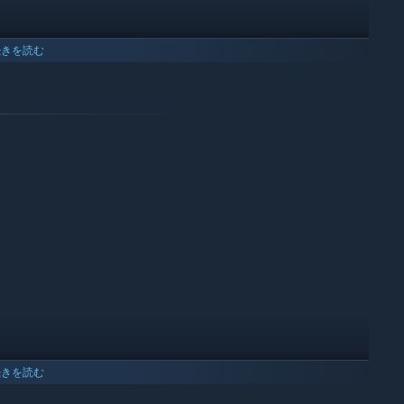
続きを読む
visually impaired musicians.
or Saundaman in 20 + 5 unique story levels to unravel the
the highest score against an endless wave of enemies!
rvival and keep aiming for those sweet hi-scores!
続きを読む