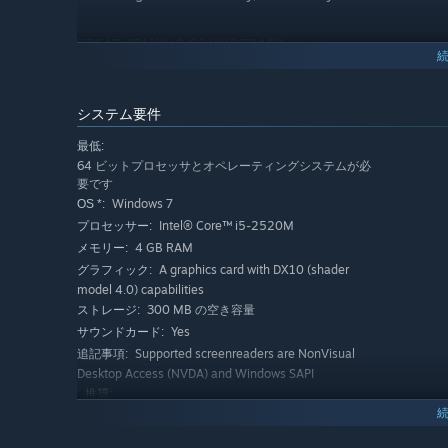
BREATHTAKING SOUNDTRACK
All music was made in cooperation with the blind and 
The soundtrack can also be purchased separately.
システム要件
CHARMING STORY MODE
最低:
Embark on a wacky journey with your tea-graving ment
64 ビットプロセッサとオペレーティングシステムが必
要です
mystery behind the invasion of Distortions.
Windows 7
OS *:
Funny narration about tea and magic!
Intel® Core™ i5-2520M
プロセッサー:
4 GB RAM
メモリー:
CHALLENGING ENDLESS MODE
A graphics card with DX10 (shader
グラフィック:
Put your listening skills to the test and compete for 
model 4.0) capabilities
300 MB の空き容量
ストレージ:
Collect Wizarding Hats to increase your chances of su
Yes
サウンドカード:
Supported screenreaders are NonVisual
追記事項:
Desktop Access (NVDA) and Windows SAPI
推奨:
64 ビットプロセッサとオペレーティングシステムが必
要です