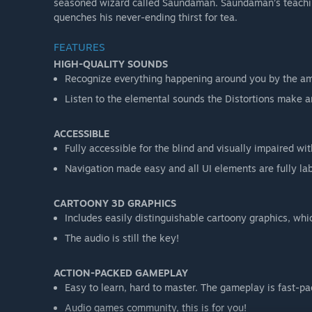
seasoned wizard called Saundaman. Saundaman’s teachin
quenches his never-ending thirst for tea.
FEATURES
HIGH-QUALITY SOUNDS
Recognize everything happening around you by the am
Listen to the elemental sounds the Distortions make 
ACCESSIBLE
Fully accessible for the blind and visually impaired wi
Navigation made easy and all UI elements are fully la
CARTOONY 3D GRAPHICS
Includes easily distinguishable cartoony graphics, whic
The audio is still the key!
ACTION-PACKED GAMEPLAY
Easy to learn, hard to master. The gameplay is fast-pa
Audio games community, this is for you!