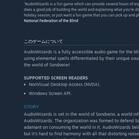
“AudioWizards is a fun game which can provide several hours of enj
does a good job of building the world and explaining what you’re doing
holiday season, or just want a fun game that you can pick up and p
National Federation of the Blind
このゲームについて
AudioWizards is a fully accessible audio game for the b
using elemental spells differentiated by their unique so
the world of Sondveiw!
SUPPORTED SCREEN READERS
NonVisual Desktop Access (NVDA).
Windows Screen API.
STORY
AudioWizards is set in the world of Sondveiw, a world inh
AudioWizards. The organization was formed to defend Sond
adamant on consuming the world in it. AudioWizards beli
but it’s hard to find harmony with all that distorting noi