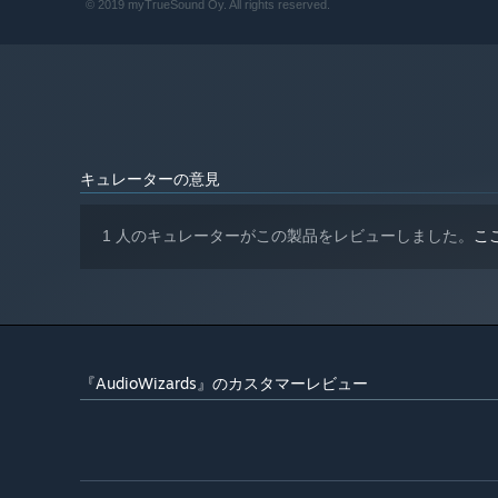
© 2019 myTrueSound Oy. All rights reserved.
2024年1月1日（PT）以降、SteamクライアントはWindows
*
キュレーターの意見
1 人のキュレーターがこの製品をレビューしました。
こ
『AudioWizards』のカスタマーレビュー