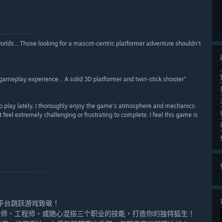
orlds... Those looking for a mascot-centric platformer adventure shouldn’t
 gameplay experience... A solid 3D platformer and twin-stick shooter”
o play lately. I thoroughly enjoy the game’s atmosphere and mechanics.
feel extremely challenging or frustrating to complete. I feel this game is
D平台跳跃游戏致敬！
法师、工程师，或随心混搭三个职业的技能，打造你的独特狐生！