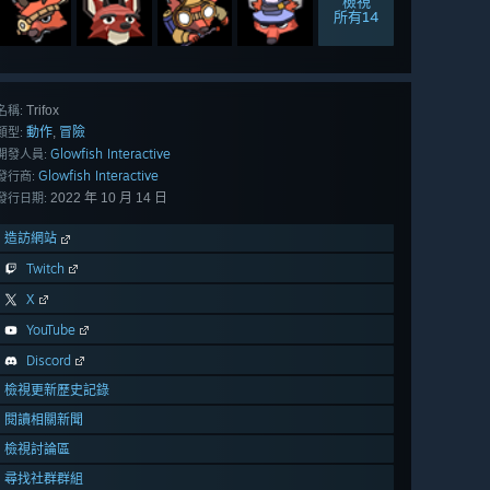
檢視
所有14
Trifox
名稱:
動作
冒險
,
類型:
Glowfish Interactive
開發人員:
Glowfish Interactive
發行商:
2022 年 10 月 14 日
發行日期:
造訪網站
Twitch
X
YouTube
Discord
檢視更新歷史記錄
閱讀相關新聞
檢視討論區
尋找社群群組