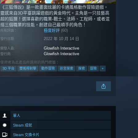
《三狐傳說》是一款畫面炫麗的卡通風格動作冒險遊戲，
靈感來自3D平臺跳躍遊戲的黃金時代。主角是一只技藝高
超的狐狸！選擇喜歡的職業-戰士、法師、工程師，或者混
搭三個職業的技能，創建自己最順手的角色！
極度好評
(60)
所有評論：
2022 年 10 月 14 日
發行日期:
Glowfish Interactive
開發人員:
Glowfish Interactive
發行商:
使用者為此產品所選用的熱門標籤：
3D 平台
雙搖桿射擊
動作冒險
迷宮探索
探索
冒險
+
單人
Steam 成就
Steam 交換卡片