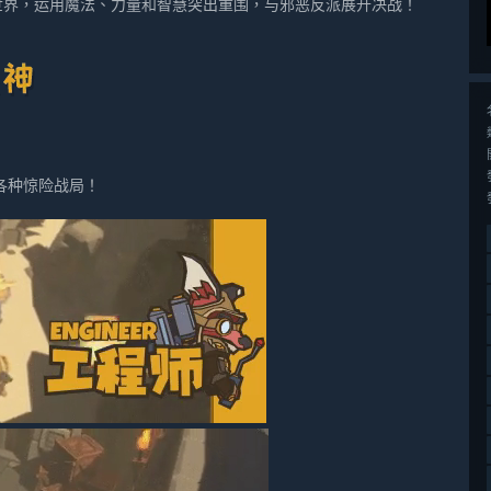
世界，运用魔法、力量和智慧突出重围，与邪恶反派展开决战！
各种惊险战局！