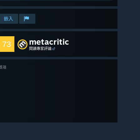
嵌入
metacritic
73
閱讀專家評論
獎項