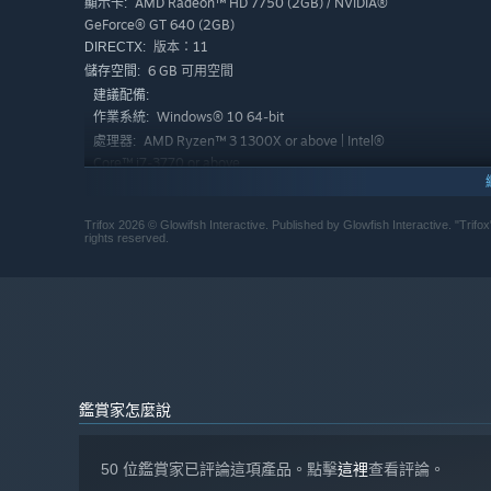
AMD Radeon™ HD 7750 (2GB) / NVIDIA®
顯示卡:
想要在施放魔法的同时发射加特林机枪吗？没问题！
GeForce® GT 640 (2GB)
收集金币购买新的技能，如针刺捶地、泡泡盾牌、跟踪导弹
版本：11
DIRECTX:
6 GB 可用空間
儲存空間:
建議配備:
Windows® 10 64-bit
作業系統:
AMD Ryzen™ 3 1300X or above | Intel®
處理器:
Core™ i7-3770 or above
6 GB 記憶體
記憶體:
AMD Radeon™ RX Vega 56 / NVIDIA®
顯示卡:
Trifox 2026 ©️ Glowifsh Interactive. Published by Glowfish Interactive. "Trifo
GeForce® GTX 1060 6 GB VRAM
rights reserved.
版本：11
DIRECTX:
6 GB 可用空間
儲存空間:
自 2024 年 1 月 1 日（PT）起，Steam 用戶端僅支援 Windows 
*
鑑賞家怎麼說
50 位鑑賞家已評論這項產品。點擊
這裡
查看評論。