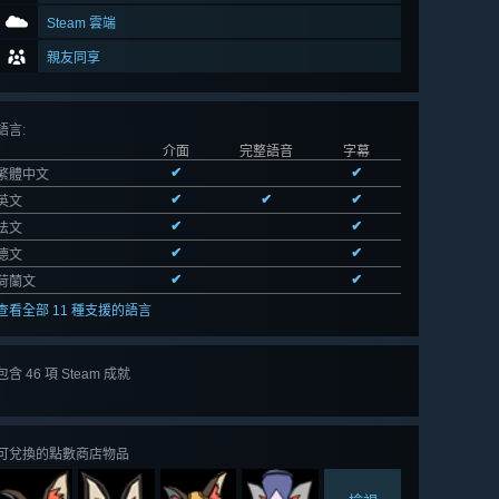
Steam 雲端
親友同享
語言
:
介面
完整語音
字幕
✔
✔
繁體中文
✔
✔
✔
英文
✔
✔
法文
✔
✔
德文
✔
✔
荷蘭文
查看全部 11 種支援的語言
包含 46 項 Steam 成就
檢視
全部 46
可兌換的點數商店物品