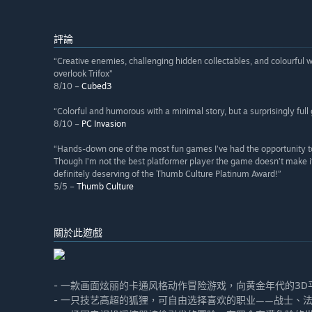
評論
“Creative enemies, challenging hidden collectables, and colourful w
overlook Trifox”
8/10 –
Cubed3
“Colorful and humorous with a minimal story, but a surprisingly full
8/10 –
PC Invasion
“Hands-down one of the most fun games I’ve had the opportunity t
Though I’m not the best platformer player the game doesn’t make it 
definitely deserving of the Thumb Culture Platinum Award!”
5/5 –
Thumb Culture
關於此遊戲
- 一款画面炫丽的卡通风格动作冒险游戏，向黄金年代的3
- 一只技艺高超的狐狸，可自由选择喜欢的职业——战士、