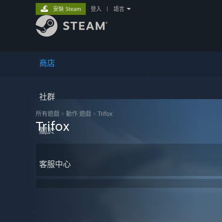
安裝 Steam
登入
|
語言
商店
社群
所有遊戲
>
動作 遊戲
>
Trifox
Trifox
關於
客服中心