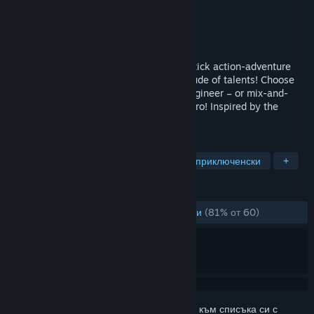
Разработчик
Glowfish Interactive
Издател
Glowfish Interactive
Издадена на
14 окт. 2022
Trifox is a colourful and cartoonish twin stick action-adventure
featuring a phenomenal fox with a multitude of talents! Choose
from a trio of classes – Warrior, Mage, Engineer – or mix-and-
match abilities to create a tailor-made hero! Inspired by the
golden age of 3D platformers.
ТАГОВЕ
Триизмерни платформъри
Екшън приключенски
+
РЕЦЕНЗИИ
ЗА ЦЕЛИЯ ПЕРИОД:
Много положителни
(81% от 60)
Впишете се
, за да добавите този артикул към списъка си с