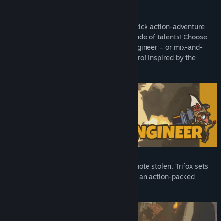
Trifox is a colourful and cartoonish twin stick action-adventure
featuring a phenomenal fox with a multitude of talents! Choose
from a trio of classes – Warrior, Mage, Engineer – or mix-and-
match abilities to create a tailor-made hero! Inspired by the
golden age of 3D platformers.
After his home is attacked and his TV remote stolen, Trifox sets
out in pursuit of the mysterious looters in an action-packed
adventure.