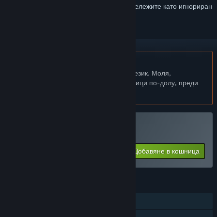
желания, да го последвате или да го отбележите като игнориран
Български език не се поддържа
Този продукт не поддържа родния Ви език. Моля,
прегледайте списъка с поддържани езици по-долу, преди
да го купите
Закупуване на Trifox
Добавяне в кошница
$19.99
ХАРАКТЕРИСТИКИ
Самостоятелна игра