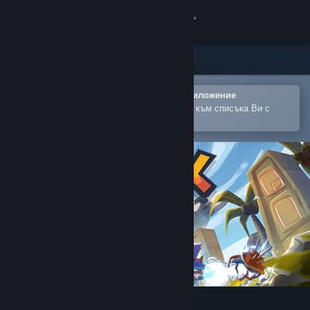
Вписване
Магазин
Общност
Отваряне в мобилното Steam приложение
За лесно закупуване или добавяне към списъка Ви с
желания
Относно
Поддръжка
Смяна на езика
Сдобийте се с мобилното Steam приложение
Преглед на сайта за настолни компютри
Trifox