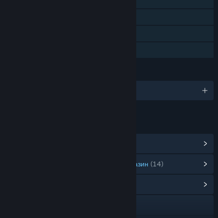
Steam постижения
Steam карти за размяна
Steam облак
Семейно споделяне
ЕЗИЦИ
Поддържани езици: 11
ВРЪЗКИ И ИНФОРМАЦИЯ
Преглед на Steam постиженията
(46)
Преглед на артикулите от точковия магазин
(14)
Преглед на обществения център
Официален уебсайт