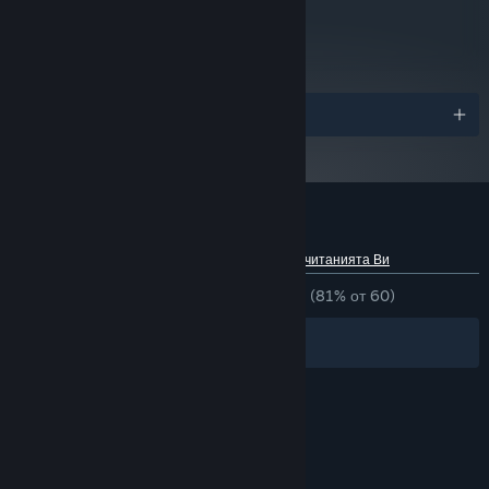
metacritic
73
Преглед на рецензии от
критици
Награди
Рецензии от клиенти за Trifox
Относно потребителските рецензии
Предпочитанията Ви
ЗА ЦЕЛИЯ ПЕРИОД:
Много положителни
(81% от 60)
Филтри
Езиците Ви
© Valve Corporation. Всички права запазени. Всички
търговски марки принадлежат на съответните им
собственици в САЩ и други страни.
Декларация за
поверителност
|
Юридическа информация
|