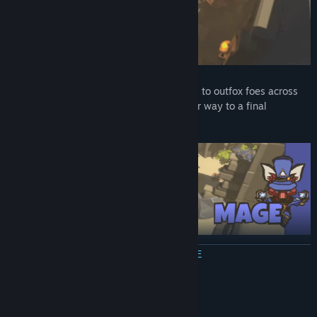
Use magic, might, and marvelous gadgets to outfox foes across
four danger-filled worlds as you fight your way to a final
showdown at Villain HQ!
ПРОЧЕТЕТЕ ОЩЕ
Key Features
Three different classes:
Wield a giant hammer as a Warrior!
Master magic and mystery as a Mage! Use a backpack full of
Системни изисквания
gadgets as an Engineer!