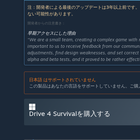
注：開発者による最後のアップデートは3年以上前です。
ない可能性があります。
開発者からの注意書き：
早期アクセスにした理由
“We are a small team, creating a complex game with 
important to us to receive feedback from our communi
adjustments, find design weaknesses, and set correct 
alpha and beta tests, and it proved to be rather effecti
大体どのくらいの期間このゲームを早期アクセスにする
“We expect the Early Access to last for 1.5-2 years.”
日本語 はサポートされていません
早期アクセスバージョンと計画されているフルバージョ
この製品はあなたの言語をサポートしていません。ご購
“We want to bring a fun survival game with stable g
There will be more survival elements and diverse, fun
Drive 4 Survivalを購入する
早期アクセスバージョンの現状はどうなっていますか？
“It's a playable alpha version of the game that has m
stable.
You can currently do everything in the game as descri