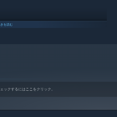
 have the opportunity to travel to the main world "The Old
apply.
y alone for everything - you must not trust anyone and not
続きを読む
With minimal initial equipment, you must first solve your basic
nhospitable world.
nd explore the world. Provide him with enough fuel and embark on
36km2 of 144 km2).
チェックするには
ここ
をクリック。
 10以降のバージョンのみをサポートします。
to explore from the last remnants of a civilization that have