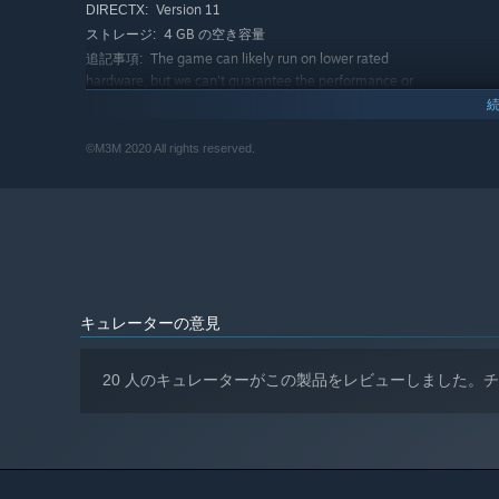
Version 11
DIRECTX:
As soon as you put your first car into operation, you will
4 GB の空き容量
ストレージ:
World". This is a truly inhospitable world where no rules 
The game can likely run on lower rated
追記事項:
hardware, but we can't guarantee the performance or
In the middle of an inhospitable world, you will be mostl
provide support. Windows 8 or 8.1 is not officially
forget that the world around you is your greatest enemy. 
supported.
needs and a safe haven from inclement weather and an i
推奨:
©M3M 2020 All rights reserved.
64 ビットプロセッサとオペレーティングシステムが必
Your car will help you travel faster and a little safer a
要です
a dangerous journey.
64-Bit Windows 10
OS:
Intel I7-3770, AMD FX 8350 4.0Ghz
プロセッサー:
Currently only part of this world is available (approx. 
8 GB RAM
メモリー:
DirectX11 Compatible GPU with 2GB
グラフィック:
Video RAM
キュレーターの意見
Version 11
DIRECTX:
4 GB の空き容量
ストレージ:
This recommended is based on what many
追記事項:
20 人のキュレーターがこの製品をレビューしました。
of us tested the game on while in development. We're
confident it supports a smooth experience. Windows 8
or 8.1 is not officially supported.
2024年1月1日（PT）以降、SteamクライアントはWindows
*
There are many mysterious nooks and places in the world 