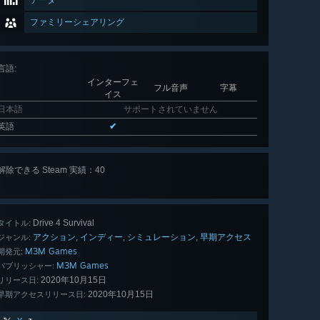
データ
ファミリーシェアリング
言語
:
インターフェ
フル音声
字幕
イス
日本語
サポートされていません
英語
✔
解除できる Steam 実績：40
全 40 個
表示
Drive 4 Survival
タイトル:
アクション
インディー
シミュレーション
早期アクセス
,
,
,
ジャンル:
M3M Games
開発元:
M3M Games
パブリッシャー:
2020年10月15日
リリース日:
2020年10月15日
早期アクセスリリース日: