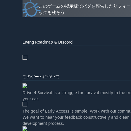
早期アクセス期間中と期間後ではゲームの価格は変わり
このゲームの掲示板でバグを報告したりフィー
“Yes, we plan to increase the game’s price as we add
ックを残そう
コミュニティは開発プロセスにどのように関わることが
“It’s important to us to maintain direct communicati
include players into the development process:
Living Roadmap & Discord
Steam discussions
Our Discord server”
このゲームについて
Drive 4 Survival is a struggle for survival mostly in the 
your car.
The goal of Early Access is simple: Work with our commu
We want to hear your feedback constructively and clear, 
development process.