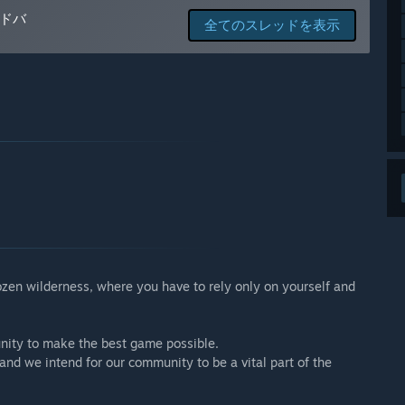
ますか？
ドバ
全てのスレッドを表示
 new content and mechanics.”
できますか？
on with our community. That’s why we have multiple ways to
frozen wilderness, where you have to rely only on yourself and
nity to make the best game possible.
and we intend for our community to be a vital part of the