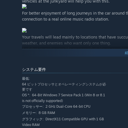
vehicles at the junkyard will help you with this.
For better enjoyment of long journeys in the car around t
connection to a real online music radio station.
Your travels will lead mainly to locations that have suc
weather, and enemies who want only one thing.
And that is: make your life as uncomfortable as possible.
A helicopter will help you travel between the zones.
You begin the game in a relatively safe zone "The Home 
システム要件
base, you will be able to travel for knowledge and adven
This zone is one of the last not to be affected by the wi
最低:
64 ビットプロセッサとオペレーティングシステムが必
要です
But there are still other locations in the world that hav
64-Bit Windows 7 Service Pack 1 (Win 8 or 8.1
OS *:
danger.
is not officially supported)
Like an old national park with a motel. Where the game wi
2 GHz Dual-Core 64-bit CPU
プロセッサー:
you will find the necessary spare parts to repair your car.
8 GB RAM
メモリー:
You can return to this zone at any time and perform task
DirectX11 Compatible GPU with 1 GB
グラフィック:
dangerous here!
Video RAM