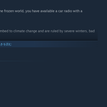
he frozen world, you have available a car radio with a
cumbed to climate change and are ruled by severe winters, bad
続きを読む
- Outpost 103", which will serve as your base. And from this
ture or build your home here according to your ideas.
nter apocalypse.
e not succumb to climate change but are devastated and full of
ll take you for the first time during the tutorial and where
s or obtain raw materials. But beware the nights are cold and