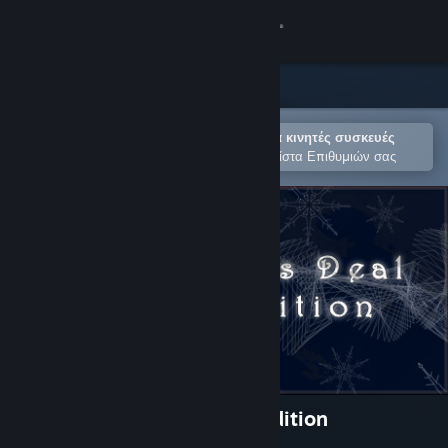
Σύνδεση
Κατάστημα
Κοινότητα
Άνοιγμα στην εφαρμογή Steam για κινητές συσκευές
Για εύκολη αγορά ή προσθήκη στη Λίστα Επιθυμιών σας
Σχετικά
Υποστήριξη
Αλλαγή γλώσσας
Αποκτήστε την εφαρμογή Steam για κινητές συσκευές
Προβολή ιστοσελίδας για υπολογιστές
The Winter's Deal - Frosty Edition