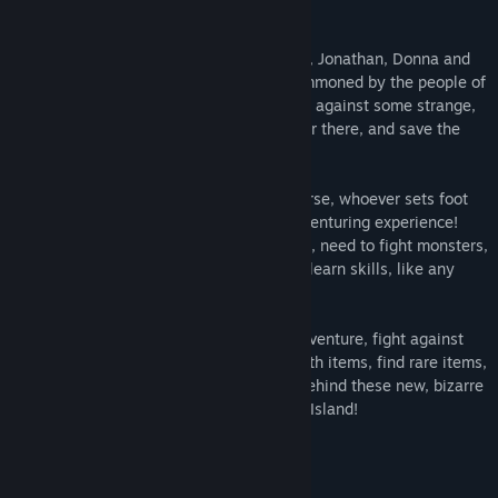
Synopsis
Ημ/νία κυκλοφορίας:
26 Δεκ 2019
Just after the events of "The Deal", Cyrus, Jonathan, Donna and
Myrella, the four heroes of Carca, are summoned by the people of
Snowbelle Island, to the far north, to fight against some strange,
demonic creatures, that appear every year there, and save the
winter holidays!
Unfortunately, for the heroes, due to a curse, whoever sets foot
on that island, forgets their skills and adventuring experience!
Now, Cyrus, Jonathan, Donna and Myrella, need to fight monsters,
explore, find secrets, buy equipment and learn skills, like any
other new,rookie adventurer would!
Dive into a winter, snowy and freezing adventure, fight against
demonic powers, explore, pick up gifts with items, find rare items,
complete quests and solve the mystery behind these new, bizarre
monsters that wreck havoc on Snowbelle Island!