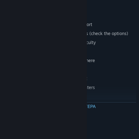
Features
True Fullscreen mode from the Options
Controller/touch/keyboard/mouse support
FPS Synchronization option for monitors (check the options)
Choose between Easy and Normal difficulty
Find fighting skills through exploration!
Winter and festive atmosphere everywhere
Quest Log and quest bubble icons
Save your progress anywhere you want
Visible, non-respawning enemy encounters
Around 4 hours of gameplay time
Quick Combat!
ΔΙΑΒΑΣΤΕ ΠΕΡΙΣΣΟΤΕΡΑ
Lots of loot
7 secret rooms
Απαιτήσεις συστήματος
ΕΛΆΧΙΣΤΕΣ: