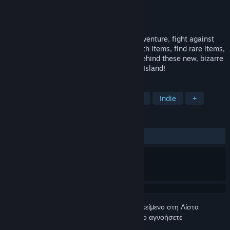
Δημιουργός
Orfeas Game Studio
Εκδότης
Orfeas Game Studio
Κυκλοφορία
26 Δεκ 2019
Dive into a winter, snowy and freezing adventure, fight against
demonic powers, explore, pick up gifts with items, find rare items,
complete quests and solve the mystery behind these new, bizarre
monsters that wreck havoc on Snowbelle Island!
ΕΤΙΚΈΤΕΣ
Ρόλων
Χαλαρό
Ιαπωνικό ρόλων
Indie
+
ΚΡΙΤΙΚΈΣ
ΌΛΕΣ:
3 κριτικές χρηστών
()
Συνδεθείτε
για να προσθέσετε αυτό το αντικείμενο στη Λίστα
Επιθυμιών σας, να το ακολουθήσετε ή να το αγνοήσετε