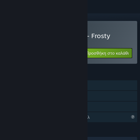
Αγορά: The Winter's Deal - Frosty
Edition
Προσθήκη στο καλάθι
$4.99
ΧΑΡΑΚΤΗΡΙΣΤΙΚΆ
Ένας παίκτης
Επιτεύγματα Steam
Κοινή Χρήση
Περιορισμένα χαρακτηριστικά προφίλ
ΓΛΏΣΣΕΣ