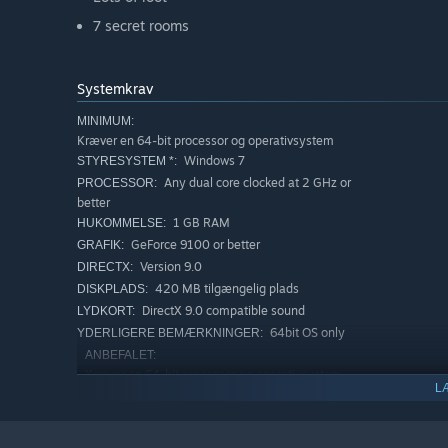
7 secret rooms
Systemkrav
MINIMUM:
Kræver en 64-bit processor og operativsystem
Windows 7
STYRESYSTEM *:
Any dual core clocked at 2 GHz or
PROCESSOR:
better
1 GB RAM
HUKOMMELSE:
GeForce 9100 or better
GRAFIK:
Version 9.0
DIRECTX:
420 MB tilgængelig plads
DISKPLADS:
DirectX 9.0 compatible sound
LYDKORT:
64bit OS only
YDERLIGERE BEMÆRKNINGER:
ANBEFALET:
Kræver en 64-bit processor og operativsystem
L
Windows 7
STYRESYSTEM *:
Any dual core clocked at 2.2 GHz or
PROCESSOR:
better