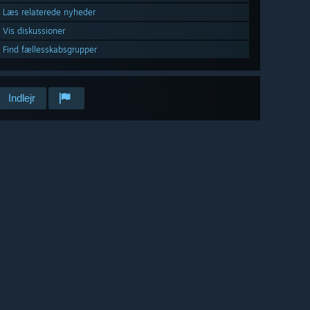
Læs relaterede nyheder
Vis diskussioner
Find fællesskabsgrupper
Indlejr