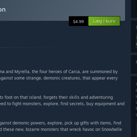
on
Læg i kurv
$4.99
onna and Myrella, the four heroes of Carca, are summoned by
t against some strange, demonic creatures, that appear every
s foot on that island, forgets their skills and adventuring
ed to fight monsters, explore, find secrets, buy equipment and
gainst demonic powers, explore, pick up gifts with items, find
nd these new, bizarre monsters that wreck havoc on Snowbelle