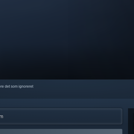
kere det som ignoreret
am