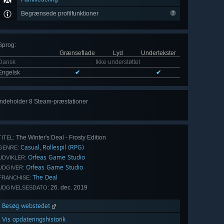
Begrænsede profilfunktioner
Sprog
:
Grænseflade
Lyd
Undertekster
Dansk
Ikke understøttet
Engelsk
✔
✔
Indeholder 8 Steam-præstationer
Vis
alle 8
The Winter's Deal - Frosty Edition
TITEL:
Casual
Rollespil (RPG)
,
GENRE:
Orfeas Game Studio
UDVIKLER:
Orfeas Game Studio
UDGIVER:
The Deal
FRANCHISE:
26. dec. 2019
UDGIVELSESDATO:
Besøg webstedet
Vis opdateringshistorik