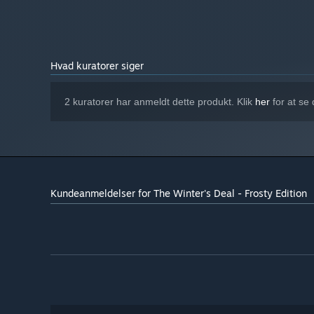
2 GB RAM
HUKOMMELSE:
GeForce 9800 or better
GRAFIK:
Version 9.0
DIRECTX:
450 MB tilgængelig plads
DISKPLADS:
Hvad kuratorer siger
DirectX 9.0 compatible sound
LYDKORT:
64bit OS only
YDERLIGERE BEMÆRKNINGER:
Fra den 1. januar 2024 understøttes Steam-klienten kun på Win
2 kuratorer har anmeldt dette produkt. Klik
her
for at se
*
Kundeanmeldelser for The Winter's Deal - Frosty Edition