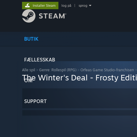
Installer Steam
log på
|
sprog
BUTIK
FÆLLESSKAB
Alle spil
>
Genre: Rollespil (RPG)
>
Orfeas Game Studio-franchisen
The Winter's Deal - Frosty Edit
OM
SUPPORT