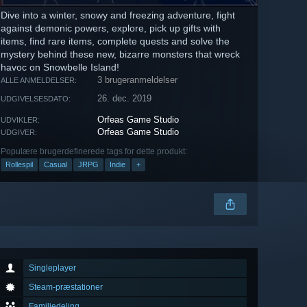
Dive into a winter, snowy and freezing adventure, fight
against demonic powers, explore, pick up gifts with
items, find rare items, complete quests and solve the
mystery behind these new, bizarre monsters that wreck
havoc on Snowbelle Island!
3 brugeranmeldelser
ALLE ANMELDELSER:
26. dec. 2019
UDGIVELSESDATO:
Orfeas Game Studio
UDVIKLER:
Orfeas Game Studio
UDGIVER:
Populære brugerdefinerede tags for dette produkt:
Rollespil
Casual
JRPG
Indie
+
Singleplayer
Steam-præstationer
Familiedeling