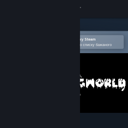
Увійти
Крамниця
Спільнота
Відкрити в мобільному застосунку Steam
Щоби легко придбати або додати до списку бажаного
Інформація
Підтримка
Змінити мову
Завантажити мобільний застосунок Steam
Переглянути повну версію
Dogworld