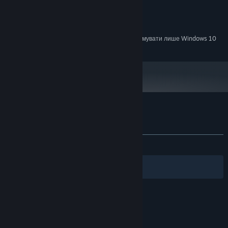
Integrated
ВІДЕОКАРТА:
версії 9.0
DIRECTX:
500 MB доступного місця
МІСЦЕ НА ДИСКУ:
З 1 січня 2024 року клієнт Steam буде підтримувати лише Windows 10
*
чи новіші версії цієї ОС.
Користувацькі рецензії на Dogworld
Про рецензії користувачів
Ваші вподобання
ЗА ВЕСЬ ЧАС:
дуже схвальні
(97% з 105)
Фільтри
Обрані мови
© Valve Corporation. Усі права захищено. Усі
торговельні марки є власністю відповідних власників
у США та інших країнах.
Політика конфіденційності
|