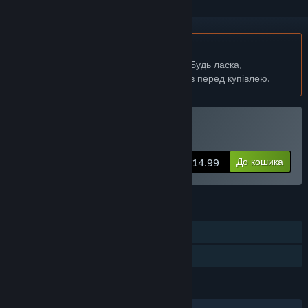
українська мова недоступна
Цей продукт не підтримує вашу мову. Будь ласка,
перегляньте список підтримуваних мов перед купівлею.
Придбати Dogworld
До кошика
$14.99
ОСОБЛИВОСТІ
Однокористувацька гра
Сімейна бібліотека
МОВИ