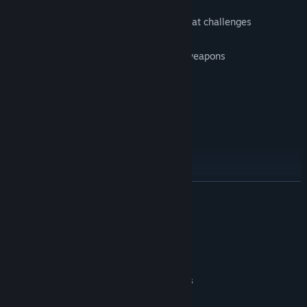
Traverse difficult platforming and combat challenges
Collect and upgrade various powerful weapons
Take on a multitude of powerful bosses
Pet dogs
Stark 1bit pixel art
ЧИТАТИ ДАЛІ
Full original chiptune score
Системні вимоги
МІНІМАЛЬНІ:
Windows 10, 7, XP
ОС *:
Anything made in the last 10 years
ПРОЦЕСОР:
4 GB ОП
ОПЕРАТИВНА ПАМ’ЯТЬ: