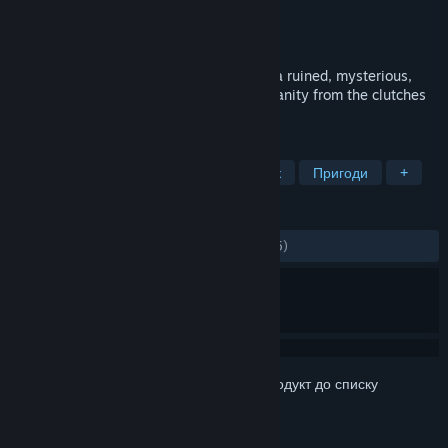
Розробник
Lateralis Heavy Industries
Видавець
Lateralis Heavy Industries
Дата виходу
18 берез. 2021
Shoot, jump, and slide your way through a ruined, mysterious,
dog-filled world as you fight to save humanity from the clutches
of a rogue AI named Daddy.
ПОЗНАЧКИ
Двовимірний платформер
Бойовик
Пригоди
+
РЕЦЕНЗІЇ
ЗА ВЕСЬ ЧАС:
дуже схвальні
(97% з 105)
Увійдіть до акаунта
, щоби додати цей продукт до списку
бажаного чи позначити як ігнорований.