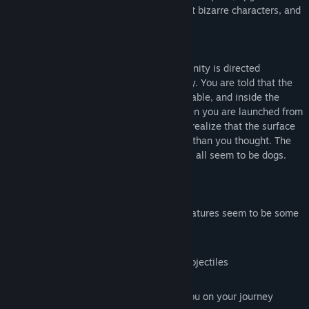
to be more powerful, collect secrets, meet bizarre characters, and
explore the ruins of a destroyed world.
After a catastrophic event on Earth, humanity is directed
underground and into pods for their safety. You are told that the
surface world is dangerous and uninhabitable, and inside the
pods is the only safe place to be. But when you are launched from
the underground in a freak accident, you realize that the surface
is just fine and there's more to this world than you thought. The
surface is teeming with life, except... they all seem to be dogs.
And some of them talk.
Explore a world where all the living creatures seem to be some
variety of dog
Slide to dodge through enemies and projectiles
Uncover secrets and abilities to help you on your journey