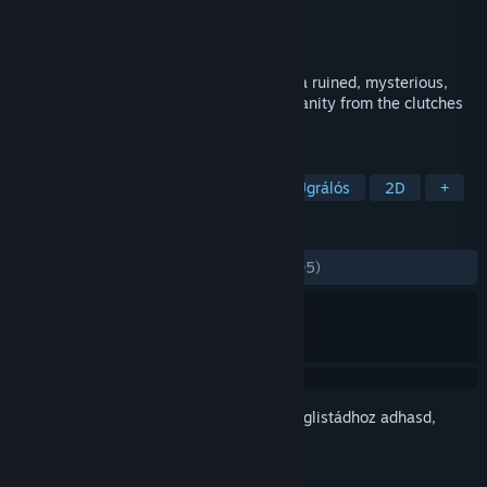
Fejlesztő
Lateralis Heavy Industries
Kiadó
Lateralis Heavy Industries
Megjelent
2021. márc. 18.
Shoot, jump, and slide your way through a ruined, mysterious,
dog-filled world as you fight to save humanity from the clutches
of a rogue AI named Daddy.
CÍMKÉK
2D ugrálós
Akció
Kaland
Ugrálós
2D
+
ÉRTÉKELÉSEK
MINDEN IDŐK:
Nagyon pozitív
(97% / 105)
Jelentkezz be
, hogy ezt a tételt a kívánságlistádhoz adhasd,
követhesd vagy mellőzöttnek jelölhesd.