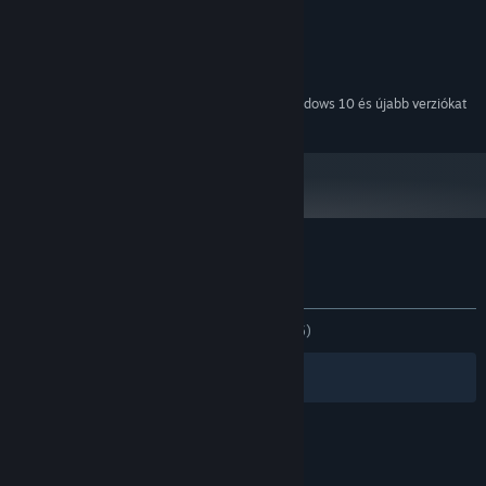
4 GB RAM
MEMÓRIA:
Integrated
GRAFIKA:
Verzió: 9.0
DIRECTX:
500 MB szabad hely
TÁRHELY:
2024. január 1-jétől a Steam kliens csak a Windows 10 és újabb verziókat
*
fogja támogatni.
A(z) Dogworld vásárlói értékelései
A felhasználói értékelésekről
Beállításaid
MINDEN IDŐK:
Nagyon pozitív
(97% / 105)
Szűrők
Nyelveid
© Valve Corporation. Minden jog fenntartva. A
védjegyek jogos tulajdonosaiké az Egyesült