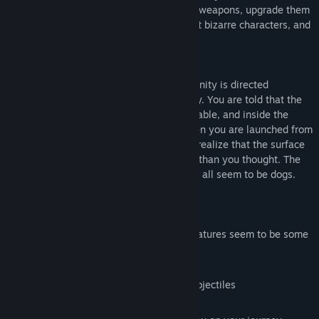
of a rogue AI named Daddy. Acquire new weapons, upgrade them
to be more powerful, collect secrets, meet bizarre characters, and
explore the ruins of a destroyed world.
After a catastrophic event on Earth, humanity is directed
underground and into pods for their safety. You are told that the
surface world is dangerous and uninhabitable, and inside the
pods is the only safe place to be. But when you are launched from
the underground in a freak accident, you realize that the surface
is just fine and there's more to this world than you thought. The
surface is teeming with life, except... they all seem to be dogs.
And some of them talk.
Explore a world where all the living creatures seem to be some
variety of dog
Slide to dodge through enemies and projectiles