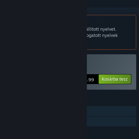
A Magyar nyelv nem támogatott.
Ez a termék nem támogatja a nálad beállított nyelvet.
Kérjük, vásárlás előtt tekintsd át a támogatott nyelvek
listáját.
Dogworld vásárlása
Kosárba tesz
$14.99
JELLEMZŐK
Egyjátékos
Családi Megosztás
NYELVEK