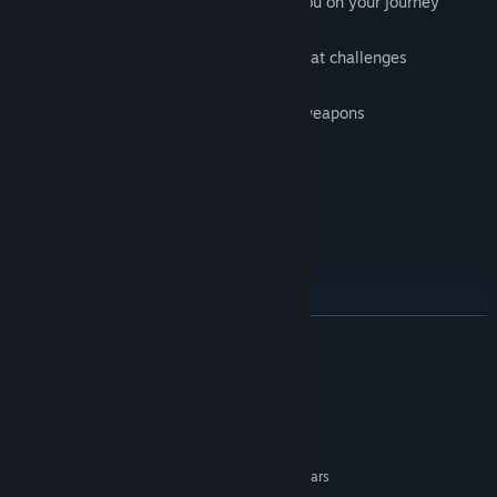
Uncover secrets and abilities to help you on your journey
Traverse difficult platforming and combat challenges
Collect and upgrade various powerful weapons
Take on a multitude of powerful bosses
Pet dogs
Stark 1bit pixel art
TOVÁBB
Full original chiptune score
Rendszerkövetelmények
MINIMUM:
Windows 10, 7, XP
OP. RENDSZER *:
Anything made in the last 10 years
PROCESSZOR: