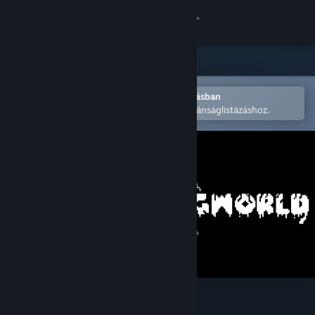
Bejelentkezés
Áruház
Közösség
Megnyitás a Steam mobilalkalmazásban
A könnyű megvásárláshoz vagy kívánságlistázáshoz.
Névjegy
Támogatás
Nyelvváltás
A Steam mobilalkalmazás beszerzése
Asztali weboldalra váltás
Dogworld