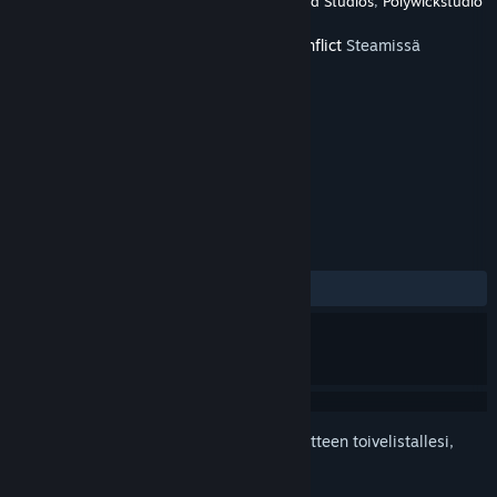
Kehittäjä
Strategy Mill
,
BL-Logic
,
Scribble Pad Studios
,
Polywickstudio
Julkaistu
11.6.2020
Tämä sisältö vaatii emopelin
Terminal Conflict
Steamissä
toimiakseen.
TUNNISTEET
Strategia
Simulaatio
+
ARVOSTELUT
Ei käyttäjäarvosteluja
Kirjautumalla sisään
voit lisätä tämän tuotteen toivelistallesi,
seurata sitä tai merkitä sen ohitetuksi