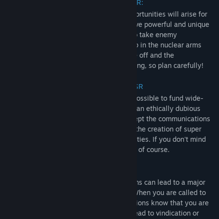
Unique High-Risk Missions USA & USSR:
Throughout the game, certain unique opportunities will arise for
dangerous espionage missions. These have powerful and unique
effects in the game, such as being able to take enemy
submarines out of service and catching up in the nuclear arms
race. You only have one shot to pull these off and the
consequences for failure can be devastating, so plan carefully!
Unique Domestic Programs USA & USSR
Within your own territory, it will now be possible to fund wide-
reaching programs, many of which are of an ethically dubious
nature. This includes being able to intercept the communications
of your own populace and even look into the creation of super
soldiers and supposed extra-sensory abilities. If you don't mind
the possibility of your citizens finding out of course.
International Crises
Failure in the above missions and programs can lead to a major
crisis that plays out on the world stage. When you are called to
the United Nations to answer for your actions know that you are
engaging in a dangerous game that can lead to vindication or