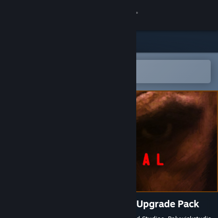
Kirjaudu sisään
Kauppa
Yhteisö
Avaa Steam-mobiilisovelluksessa
Helppo ostaa tai lisätä toivelistalle
Tietoa
Tuki
Vaihda kieli
Hanki Steam-mobiilisovellus
Näytä työpöytäsivusto
Terminal Conflict: Eyes Only Upgrade Pack