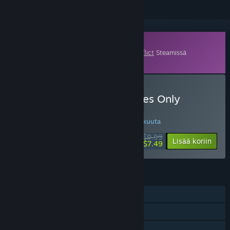
Lisämateriaali
Tämä sisältö vaatii emopelin
Terminal Conflict
Steamissä
toimiakseen.
Osta Terminal Conflict: Eyes Only
Edition
VIIKON TARJOUS! Tarjous päättyy 10. elokuuta
$9.99
-25%
Lisää koriin
$7.49
OMINAISUUDET
Yksinpeli
Verkko-PvP
Alustojen välinen moninpeli