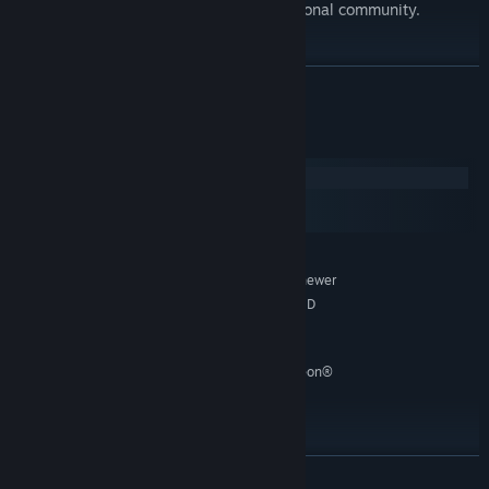
condemnation in the eyes of the international community.
*Extra content does not provide you an advantage in Multiplayer.
LUE LISÄÄ
When connecting to a player with a higher tier DLC the game for
both players will always play the highest DLCs available.
Järjestelmävaatimukset
Windows
macOS
SteamOS + Linux
VÄHINTÄÄN:
Windows 7 64-bit or newer
KÄYTTÖJÄRJESTELMÄ *:
Intel® Pentium® IV 2.4 GHz eller AMD
SUORITIN:
3500+
2 GB RAM
MUISTI:
NVIDIA® GeForce 8800 or ATI Radeon®
GRAFIIKKA:
X1900, 512mb video memory required
Versio 9.0c
DIRECTX:
Laajakaistayhteys
VERKKO:
2 GB kiintolevytilaa
TALLENNUS:
LUE LISÄÄ
Direct X- compatible soundcard.
ÄÄNIKORTTI: