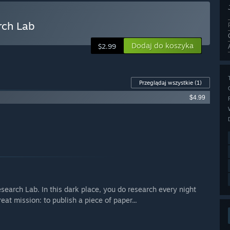
ch Lab
Dodaj do koszyka
$2.99
Przeglądaj wszystkie
(1)
$4.99
search Lab. In this dark place, you do research every night
at mission: to publish a piece of paper...