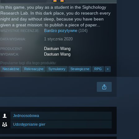
In this game, you play as a student in the Sighchology
Research Lab. In this dark place, you do research every
night and day without sleep, because you have been
given a great mission: to publish a piece of paper...
Bardzo pozytywne
(104)
WSZYSTKIE RECENZJE:
1 stycznia 2020
DATA WYDANIA:
Daotuan Wang
PRODUCENT:
Daotuan Wang
WYDAWCA:
Popularne tagi dla tego produktu:
Niezależne
Rekreacyjne
Symulatory
Strategiczne
RPG
+
Jednoosobowa
Udostępnianie gier