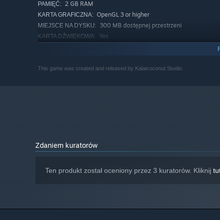
2 GB RAM
PAMIĘĆ:
OpenGL 3 or higher
KARTA GRAFICZNA:
300 MB dostępnej przestrzeni
MIEJSCE NA DYSKU:
Yes
KARTA DŹWIĘKOWA:
KONFIGURACJA ZALECANA:
Wymaga 64-bitowego procesora i systemu
operacyjnego
This game was created and released by Kalaicoconut Studio.
Począwszy od 1 stycznia 2024, klient Steam będzie obsługiwał 
*
Zdaniem kuratorów
Ten produkt został oceniony przez 3 kuratorów. Kliknij
tu