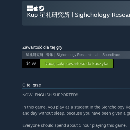
Kup 星礼研究所 | Sighchology Resear
Zawartość dla tej gry
星礼研究所 - 音乐｜Sighchology Research Lab - Soundtrack
Dodaj całą zawartość do koszyka
$4.99
O tej grze
NOW, ENGLISH SUPPORTED!!!
In this game, you play as a student in the Sighchology Re
and day without sleep, because you have been given a gre
Everyone should spend about 1 hour playing this game.