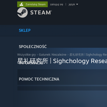
Zainstaluj Steam
zaloguj się
|
język
SKLEP
SPOŁECZNOŚĆ
Wszystkie gry
>
Gatunek: Niezależne
>
星礼研究所 | Sighchology Res
星礼研究所 | Sighchology Resea
INFORMACJE
POMOC TECHNICZNA