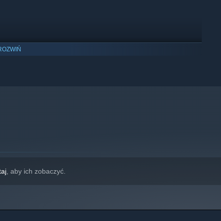
ROZWIŃ
wyłącznie system Windows 10 i jego nowsze wersje.
taj
, aby ich zobaczyć.