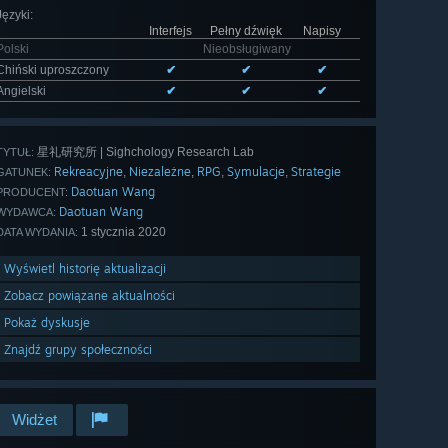
Języki
:
Interfejs
Pełny dźwięk
Napisy
Polski
Nieobsługiwany
Chiński uproszczony
✔
✔
✔
Angielski
✔
✔
✔
星礼研究所 | Sighchology Research Lab
TYTUŁ:
Rekreacyjne
Niezależne
RPG
Symulacje
Strategie
,
,
,
,
GATUNEK:
Daotuan Wang
PRODUCENT:
Daotuan Wang
WYDAWCA:
1 stycznia 2020
DATA WYDANIA:
Wyświetl historię aktualizacji
Zobacz powiązane aktualności
Pokaż dyskusje
Znajdź grupy społeczności
Widżet