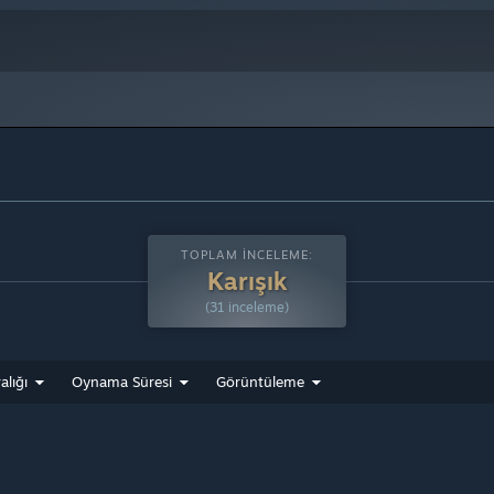
TOPLAM İNCELEME:
Karışık
(31 inceleme)
alığı
Oynama Süresi
Görüntüleme