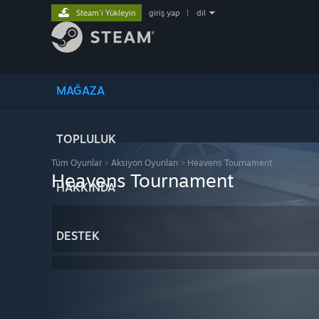
Steam'i Yükleyin
giriş yap
|
dil
MAĞAZA
TOPLULUK
Tüm Oyunlar
>
Aksiyon Oyunları
>
Heavens Tournament
Heavens Tournament
HAKKINDA
DESTEK