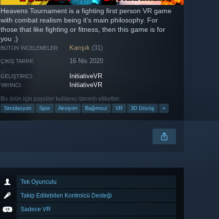
Heavens Tournament is a fighting first person VR game
with combat realism being it's main philosophy. For
those that like fighting or fitness, then this game is for
you ;)
Karışık
(31)
BÜTÜN İNCELEMELER:
16 Nis 2020
ÇIKIŞ TARIHI:
InitiativeVR
GELIŞTIRICI:
InitiativeVR
YAYINCI:
Bu ürün için popüler kullanıcı tanımlı etiketler:
Simülasyon
Spor
Aksiyon
Bağımsız
VR
3D Dövüş
+
Tek Oyunculu
Takip Edilebilen Kontrolcü Desteği
Sadece VR