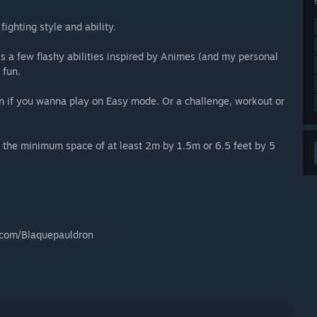
ighting style and ability.
s a few flashy abilities inspired by Animes (and my personal
 fun.
un if you wanna play on Easy mode. Or a challenge, workout or
 the minimum space of at least 2m by 1.5m or 6.5 feet by 5
r.com/Blaquepauldron