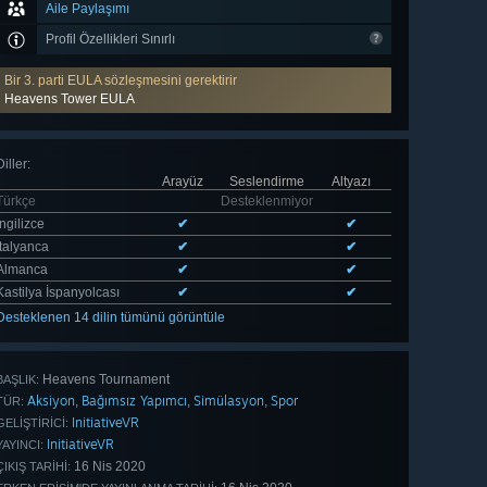
Aile Paylaşımı
Profil Özellikleri Sınırlı
Bir 3. parti EULA sözleşmesini gerektirir
Heavens Tower EULA
Diller
:
Arayüz
Seslendirme
Altyazı
Türkçe
Desteklenmiyor
İngilizce
✔
✔
İtalyanca
✔
✔
Almanca
✔
✔
Kastilya İspanyolcası
✔
✔
Desteklenen 14 dilin tümünü görüntüle
Heavens Tournament
BAŞLIK:
Aksiyon
Bağımsız Yapımcı
Simülasyon
Spor
,
,
,
TÜR:
InitiativeVR
GELIŞTIRICI:
InitiativeVR
YAYINCI:
16 Nis 2020
ÇIKIŞ TARIHI: