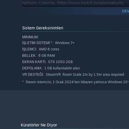
Nellaen: Caterina, https://www.twitch.tv/caterinahunts
DEV
Luke: Relle, www.youtube.com/RellePlays
Sistem Gereksinimleri
MINIMUM:
Windows 7+
İŞLETIM SISTEMI *:
AMD 8 cores
İŞLEMCI:
8 GB RAM
BELLEK:
GTX 1050 2GB
EKRAN KARTI:
1 GB kullanılabilir alan
DEPOLAMA:
SteamVR. Room Scale 2m by 1.5m area required
VR DESTEĞI:
Steam istemcisi, 1 Ocak 2024'ten itibaren yalnızca Windows 10 v
*
Küratörler Ne Diyor