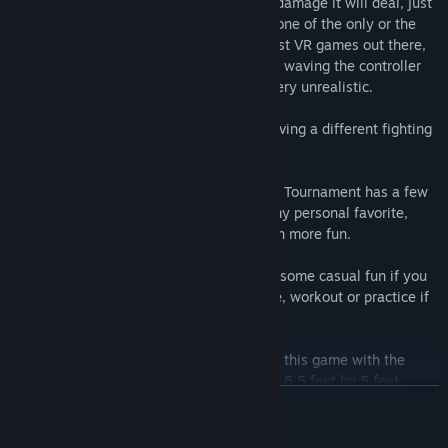
wider and faster your attack it, the more damage it will deal, just
like in real life. It sounds silly, but this is one of the only or the
only game like that out there for now. Most VR games out there,
you can knock the opponent down by just waving the controller
on the their faces really fast, and that's very unrealistic.
Expect real challenges, each opponent having a different fighting
style and ability.
Although the combat is realistic, Heavens Tournament has a few
flashy abilities inspired by Animes (and my personal favorite,
Hunter x Hunter), making the combat even more fun.
This game can be a stress reliever or just some casual fun if you
wanna play on Easy mode. Or a challenge, workout or practice if
you wanna try the Hard mode.
Room setup and 2 towers are required for this game with the
minimum space of at least 2m by 1.5m or 6.5 feet by 5 feet.
ZJISTIT VÍCE
Voice Actors