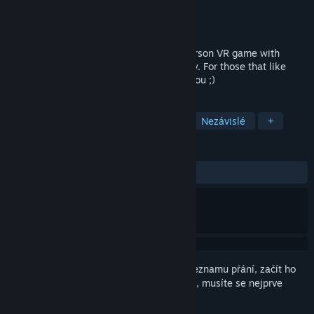
Vývojář
InitiativeVR
Vydavatel
InitiativeVR
Vydání
16. dub. 2020
Heavens Tournament is a fighting first person VR game with
combat realism being it's main philosophy. For those that like
fighting or fitness, then this game is for you ;)
ZNAČKY
Simulátory
Sportovní
Akční
Nezávislé
+
RECENZE
VŠECHNY:
Smíšené
(48 % z 31)
Abyste si mohli tento produkt přidat do seznamu přání, začít ho
sledovat nebo ho zařadit mezi ignorované, musíte se nejprve
přihlásit
.