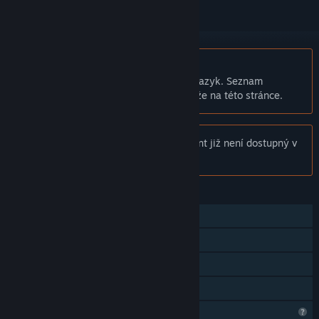
Čeština není podporována
Tento produkt nepodporuje Váš místní jazyk. Seznam
podporovaných jazyků je k dispozici níže na této stránce.
Poznámka:
Produkt Heavens Tournament již není dostupný v
obchodu služby Steam.
FUNKCE
Režim pro jednoho hráče
Podpora pohybových ovladačů
Pouze VR
Sdílení v rodině
Omezené komunitní funkce