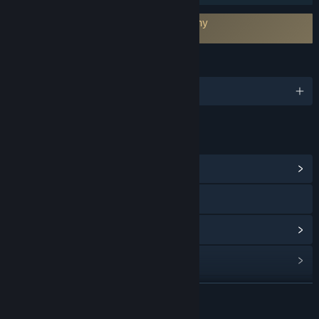
Vyžaduje souhlas se smlouvou třetí strany
Heavens Tower EULA
JAZYKY
Podporované jazyky: 14
ODKAZY A INFORMACE
Zobrazit komunitní centrum
Navštívit oficiální stránku
Procházet historii aktualizací
Zobrazit související novinky
Zobrazit diskuze
ZJISTIT VÍCE