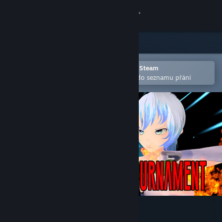
Přihlásit se
Obchod
Komunita
Otevřete v mobilní aplikaci služby Steam
Pro snazší zakoupení nebo přidání do seznamu přání
Informace
Podpora
Změnit jazyk
Mobilní aplikace služby Steam
Desktopová verze stránky
Heavens Tournament