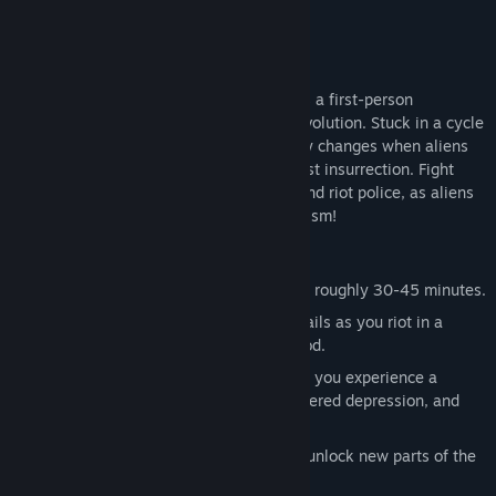
Název:
They Came From a Communist Planet
Žánr:
Akční
,
Dobrodružné
,
Nezávislé
Datum vydání:
11. lis. 2019
They Came From a Communist Planet
is a first-person
adventure game about depression and revolution. Stuck in a cycle
of debt and isolation, your world suddenly changes when aliens
reach earth carrying a message of socialist insurrection. Fight
your way past water cannons, tear gas, and riot police, as aliens
help guide you to a future beyond capitalism!
Key Features:
A short, sweet adventure game, lasting roughly 30-45 minutes.
Throw trash, bricks, and Molotov cocktails as you riot in a
destructible late-capitalist neighborhood.
Receive messages from UFOs above as you experience a
chilling tale of senseless greed, engineered depression, and
the aliens who might offer hope.
Use protesting abilities to explore and unlock new parts of the
city in this Metroidvania-Lite.