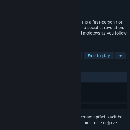
Vývojář
Colestia
Vydavatel
Colestia
Vydání
11. lis. 2019
THEY CAME FROM A COMMUNIST PLANET is a first-person riot
game where aliens reach earth and trigger a socialist revolution.
Break through police lines with bricks and molotovs as you follow
the aliens into a communist future!
ZNAČKY
Akční
Dobrodružné
Nezávislé
Free to play
+
RECENZE
VŠECHNY:
Velmi kladné
(87 % z 213)
Abyste si mohli tento produkt přidat do seznamu přání, začít ho
sledovat nebo ho zařadit mezi ignorované, musíte se nejprve
přihlásit
.