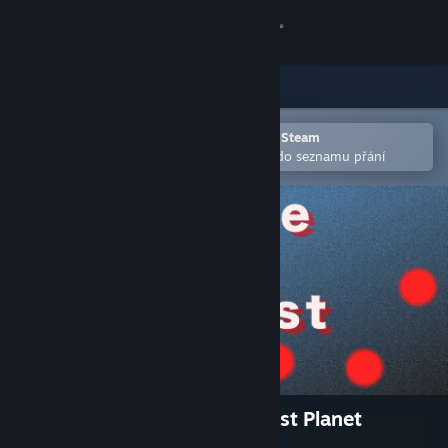
Přihlásit se
Obchod
Komunita
Otevřete v mobilní aplikaci služby Steam
Pro snazší zakoupení nebo přidání do seznamu přání
Informace
Podpora
Změnit jazyk
Mobilní aplikace služby Steam
Desktopová verze stránky
They Came From a Communist Planet