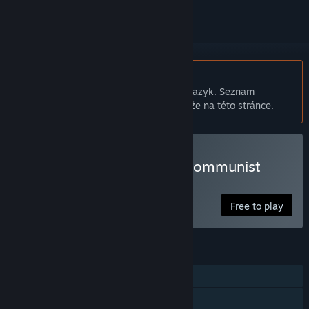
Čeština není podporována
Tento produkt nepodporuje Váš místní jazyk. Seznam
podporovaných jazyků je k dispozici níže na této stránce.
Hrát They Came From a Communist
Planet
Free to play
FUNKCE
Režim pro jednoho hráče
Sdílení v rodině