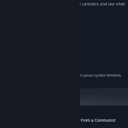
Search alleys to find hidden spray paint canisters and see what
secrets they might unlock.
Systémové požadavky
MINIMÁLNÍ:
Windows 7
OS *:
Intel i5 Quad-Core
PROCESOR:
4 GB RAM
PAMĚŤ:
Intel HD 4000
GRAFICKÁ KARTA:
300 MB volného místa
PEVNÝ DISK:
Od 1. ledna 2024 podporuje klient služby Steam pouze systém Windows
*
10 a novější.
Uživatelské recenze produktu They Came From a Communist
Planet