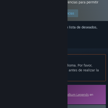
viendo porque has configurado tus preferencias para permitir
este tipo de contenido.
Modificar tus preferencias
Inicia sesión
para añadir este artículo a tu lista de deseados,
seguirlo o marcarlo como ignorado.
No disponible en Español de España
Este artículo no está disponible en tu idioma. Por favor,
consulta la lista de idiomas disponibles antes de realizar la
compra.
Contenido descargable
Este contenido requiere el juego base
Estellium Legends
en
Steam para poder jugar.