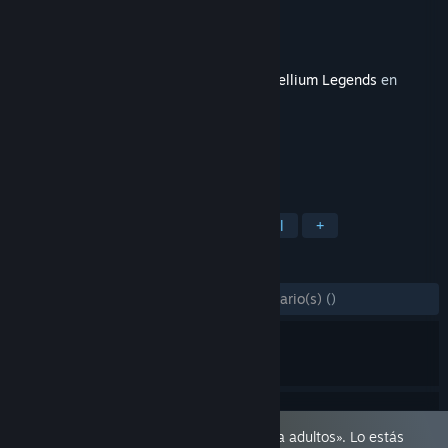
Desarrollador
Team Syukino
Editor
Team Syukino
Lanzado el
25 SEP 2019
Este contenido requiere el juego base
Estellium Legends
en
Steam para poder jugar.
ETIQUETAS
Rol
Desnudos
Contenido sexual
+
RESEÑAS
DESDE EL PRINCIPIO:
1 reseña(s) de usuario(s)
()
Este juego está marcado como «Solo para adultos». Lo estás