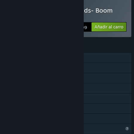
Comprar «Estellium Legends- Boom
Pow Pack II»
Añadir al carro
$3.99
CARACTERÍSTICAS
Un jugador
Coop. a pantalla (com)partida
Pantalla partida/compartida
Contenido descargable
Logros de Steam
Steam Cloud
Préstamo familiar
Características del perfil limitadas