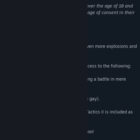
This DLC contains images of characters over the age of 18 and
should only be viewed by those over the age of consent in their
country.
Acerca de este contenido
If you are a man, or a woman who likes even more explosions and
hentai then this DLC is for you!
Purchase the Boom Pow Pack II to gain access to the following:
-3 Doom Blasters (Items capable of clearing a battle in mere
seconds).
-2 Erotic Hentai Images (one straight, one gay).
-A cameo; Tolem Felstein from Falnarion Tactics II is included as
well!
-Bonus naked anime girl image included too!