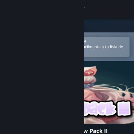
Iniciar sesión
Tienda
Comunidad
Abrir en la aplicación Steam Mobile
para comprar o añadir contenido fácilmente a tu lista de
deseados
Acerca de
Soporte
Cambiar idioma
Descargar Steam Mobile
Ver versión clásica
Estellium Legends- Boom Pow Pack II