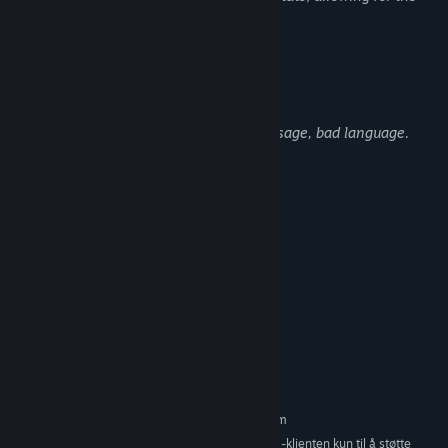
game to be played multiple times.
Beskrivelse av voksent innhold
Utviklerne beskriver innholdet slik:
Frequent references to drugs and drug usage, bad language.
Systemkrav
MINIMUM:
Krever en 64-biters prosessor og operativsystem
Windows 7
OS *:
2Ghz Dual Core
PROSESSOR:
4 GB RAM
MINNE:
1GB VRAM
GRAFIKK:
1 GB tilgjengelig plass
LAGRING:
64-bit only
TILLEGGSMERKNADER:
ANBEFALT:
Krever en 64-biters prosessor og operativsystem
Fra og med den 1. januar 2024 kommer Steam-klienten kun til å støtte
*