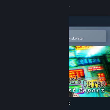
Logg inn
Butikk
Samfunn
Åpne i Steams mobilapp
for å enkelt kjøpe eller legge til på ønskelisten
Om
Kundestøtte
Bytt språk
Skaff deg Steam-appen på mobil
Vis skrivebordsversjon
Kowloon's Curse: Lost Report