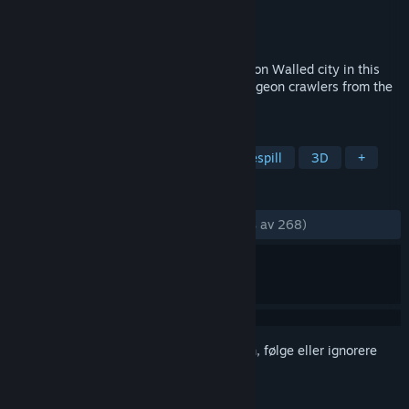
Utvikler
Studio [notes.]
Utgiver
Studio [notes.]
Utgitt
22. mars 2023
Explore a surreal world inspired by Kowloon Walled city in this
turn-based RPG inspired by Japanese dungeon crawlers from the
late 1990s.
MERKELAPPER
Eventyr
Rollespill
Japansk rollespill
3D
+
ANMELDELSER
GJENNOM TIDENE:
Veldig positive
(94 % av 268)
Logg inn
for å legge til på ønskelisten, følge eller ignorere