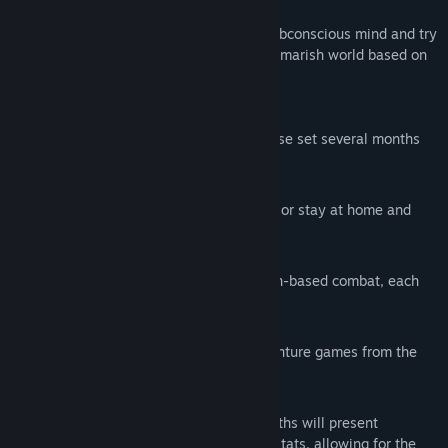
Inspector’.
Get in fights, deal with Tony’s troubled subconscious mind and try
to survive a life of crime in a surreal nightmarish world based on
Kowloon Walled City.
A Standalone prequel to Kowloon's Curse set several months
before the start of the game.
Explore three districts of Kowloon City, or stay at home and
browse KowloonChan.
Fight a diverse range of enemies in turn-based combat, each
with their own weaknesses to exploit.
Visual style inspired by Japanese adventure games from the
late 1990s and early 2000s.
Replayability: Different choices and paths will present
themselves based on your character's stats, allowing for the