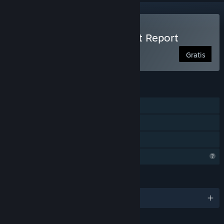
Spill Kowloon's Curse: Lost Report
Gratis
FUNKSJONER
Enkeltspiller
Steam-prestasjoner
Familiedeling
Begrensede profilfunksjoner
SPRÅK
Engelsk