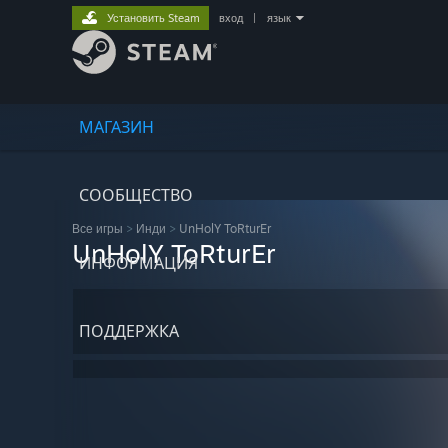
Установить Steam
вход
|
язык
МАГАЗИН
СООБЩЕСТВО
Все игры
>
Инди
>
UnHolY ToRturEr
UnHolY ToRturEr
ИНФОРМАЦИЯ
ПОДДЕРЖКА