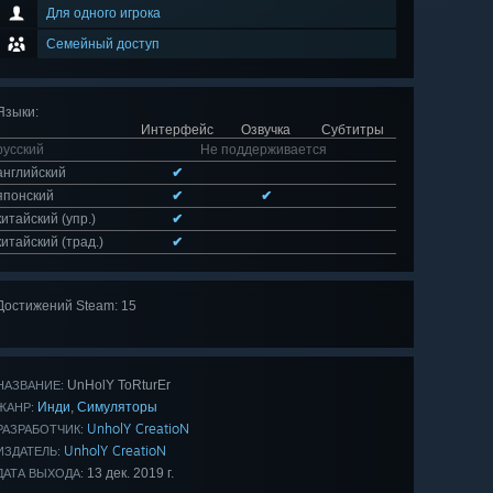
Для одного игрока
Семейный доступ
Языки
:
Интерфейс
Озвучка
Субтитры
русский
Не поддерживается
английский
✔
японский
✔
✔
китайский (упр.)
✔
китайский (трад.)
✔
Достижений Steam: 15
Показать
все 15
UnHolY ToRturEr
НАЗВАНИЕ:
Инди
Симуляторы
,
ЖАНР:
UnholY CreatioN
РАЗРАБОТЧИК:
UnholY CreatioN
ИЗДАТЕЛЬ:
13 дек. 2019 г.
ДАТА ВЫХОДА: