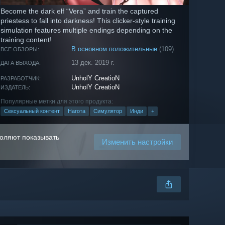
Become the dark elf “Vera” and train the captured
priestess to fall into darkness! This clicker-style training
simulation features multiple endings depending on the
training content!
В основном положительные
(109)
ВСЕ ОБЗОРЫ:
13 дек. 2019 г.
ДАТА ВЫХОДА:
UnholY CreatioN
РАЗРАБОТЧИК:
UnholY CreatioN
ИЗДАТЕЛЬ:
Популярные метки для этого продукта:
Сексуальный контент
Нагота
Симулятор
Инди
+
воляют показывать
Изменить настройки