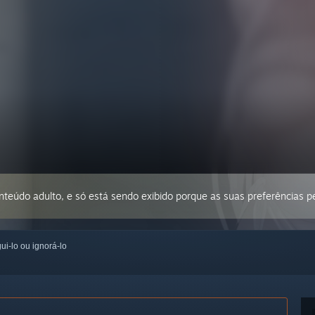
conteúdo adulto, e só está sendo exibido porque as suas preferências 
ui-lo ou ignorá-lo