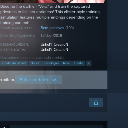
Become the dark elf “Vera” and train the captured
priestess to fall into darkness! This clicker-style training
simulation features multiple endings depending on the
training content!
Bem positivas
(109)
TODAS AS ANÁLISES:
13/dez./2019
DATA DE LANÇAMENTO:
UnholY CreatioN
DESENVOLVEDOR:
UnholY CreatioN
DISTRIBUIDORA:
Marcadores populares para este produto:
Conteúdo Sexual
Nudez
Simulação
Indie
Hentai
+
Editar preferências
permitem.