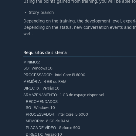
Using the points gained from training, you will be able t
・ Story branch
Depending on the training, the development level, exper
Depending on the status, new conversation events and trai
well.
Requisitos de sistema
MÍNIMOS:
Windows 10
SO:
Intel Core i3 6000
PROCESSADOR:
4 GB de RAM
MEMÓRIA:
Versão 10
DIRECTX:
1 GB de espaço disponível
ARMAZENAMENTO:
RECOMENDADOS:
Windows 10
SO:
Intel Core i5 6000
PROCESSADOR:
8 GB de RAM
MEMÓRIA:
Geforce 900
PLACA DE VÍDEO:
Versão 10
DIRECTX: