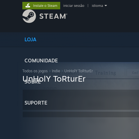
Instale o Steam
iniciar sessão
|
idioma
LOJA
COMUNIDADE
Todos os jogos
>
Indie
>
UnHolY ToRturEr
UnHolY ToRturEr
SOBRE
SUPORTE