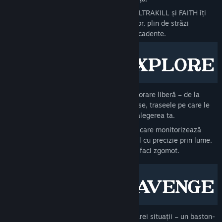
Producătorii jocurilor DUSK, AMID EVIL, ULTRAKILL și FAITH îți
aduc un simulator imersiv gotic înfricoșător, plin de străzi
bântuite, tuneluri întunecate și conace decadente.
Un oraș complex, creat manual, cu explorare liberă – de la
acoperișuri înalte până la pasaje ascunse, traseele pe care le
urmezi și căile pe care le croiești sunt alegerea ta.
Un sistem detaliat de camuflaj și sunet care monitorizează
vizibilitatea luminii și propagă zgomotul cu precizie prin lume.
Mișcă-te cu grijă. Sau pregătește-te să faci zgomot.
Un arsenal unic pentru a face față oricărei situații – un baston-