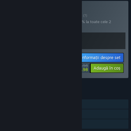
Cumpără DUSKWOOD
SET
(?)
Cumpără acest set pentru a economisi 10% la toate cele 2
articole!
Informații despre set
$35.98
-10%
-25%
Adaugă în coș
$26.98
Vezi toate cele 4 seturi.
CARACTERISTICI
Un jucător
Steam Cloud
Partajare cu familia