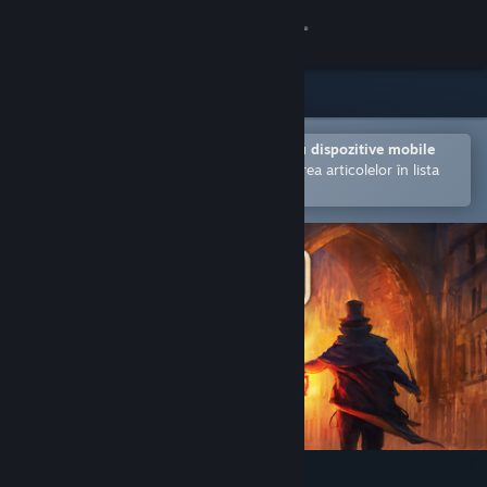
Conectează-te
Magazin
Comunitate
Deschide în aplicația Steam pentru dispozitive mobile
Facilitează achiziționarea și adăugarea articolelor în lista
de dorințe.
Despre
Asistență
Schimbă limba
Obține aplicația Steam pentru dispozitive mobile
Vezi site în versiunea pentru desktop
Gloomwood