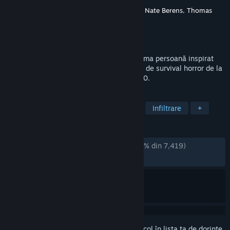
Dezvoltator
Dillon Rogers
,
David Szymanski
,
Nate Berens
,
Thomas
Porta
Editor
New Blood Interactive
Lansare
5 sept. 2022
Gloomwood este un joc de aventură în prima persoană inspirat
din simulatoarele imersive și marile titluri de survival horror de la
sfârșitul anilor '90 și începutul anilor 2000.
ETICHETE
Acces timpuriu
Simulator imersiv
Infiltrare
+
RECENZII
DINTOTDEAUNA:
Extrem de pozitive
(95% din 7,419)
RECENT:
Foarte pozitive
(93% din 99)
Conectează-te
pentru a adăuga acest articol în lista ta de dorințe,