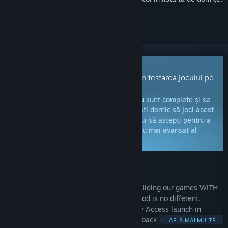
a-l urmări sau a-l marca drept ignorat.
Joc cu acces timpuriu
Primește imediat acces și implică-te în testarea jocului pe
măsură ce este dezvoltat.
Notă:
jocurile aflate în acces timpuriu nu sunt complete și se
pot schimba sau nu pe viitor. Dacă nu ești dornic să joci acest
titlu în stadiul său actual, atunci ar trebui să aștepți pentru a
vedea dacă jocul va ajunge într-un stadiu mai avansat al
dezvoltării.
Află mai multe
CE AU DE SPUS PRODUCĂTORII:
De ce acces timpuriu?
„At New Blood we pride ourselves on building our games WITH
our community of players and Gloomwood is no different.
Since our initial demo in 2020 and Early Access launch in
2022 we have incorporated player feedback into the
AFLĂ MAI MULTE