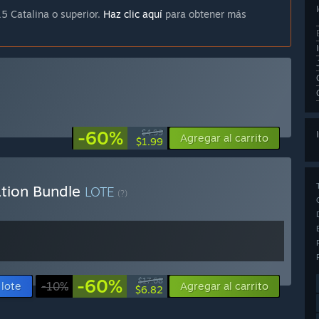
5 Catalina o superior.
Haz clic aquí
para obtener más
-60%
$4.99
Agregar al carrito
$1.99
ation Bundle
LOTE
(?)
-60%
$17.08
 lote
-10%
Agregar al carrito
$6.82