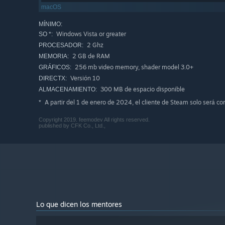
macOS
MÍNIMO:
Windows Vista or greater
SO *:
2 Ghz
PROCESADOR:
2 GB de RAM
MEMORIA:
256 mb video memory, shader model 3.0+
GRÁFICOS:
Versión 10
DIRECTX:
300 MB de espacio disponible
ALMACENAMIENTO:
A partir del 1 de enero de 2024, el cliente de Steam solo será c
*
Copyright 2019. feemodev All rights reserved.
published by CFK Co., Ltd.,
Lo que dicen los mentores