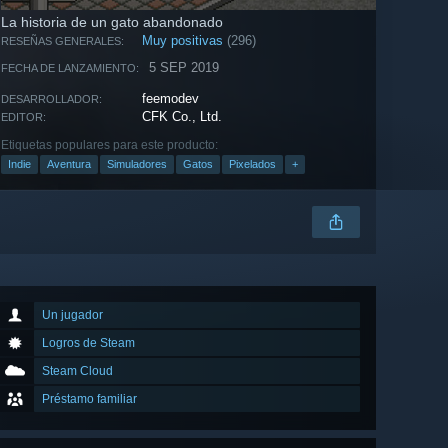
La historia de un gato abandonado
Muy positivas
(296)
RESEÑAS GENERALES:
5 SEP 2019
FECHA DE LANZAMIENTO:
feemodev
DESARROLLADOR:
CFK Co., Ltd.
EDITOR:
Etiquetas populares para este producto:
Indie
Aventura
Simuladores
Gatos
Pixelados
+
Un jugador
Logros de Steam
Steam Cloud
Préstamo familiar