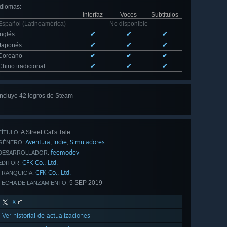
Idiomas
:
Interfaz
Voces
Subtítulos
Español (Latinoamérica)
No disponible
Inglés
✔
✔
✔
Japonés
✔
✔
✔
Coreano
✔
✔
✔
Chino tradicional
✔
✔
✔
Incluye 42 logros de Steam
Ver
los 42
A Street Cat's Tale
TÍTULO:
Aventura
Indie
Simuladores
,
,
GÉNERO:
feemodev
DESARROLLADOR:
CFK Co., Ltd.
EDITOR:
CFK Co., Ltd.
FRANQUICIA:
5 SEP 2019
FECHA DE LANZAMIENTO:
X
Ver historial de actualizaciones