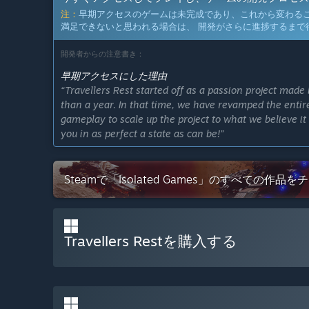
注：
早期アクセスのゲームは未完成であり、これから変わる
満足できないと思われる場合は、 開発がさらに進捗するまで
開発者からの注意書き：
早期アクセスにした理由
“Travellers Rest started off as a passion project mad
than a year. In that time, we have revamped the enti
gameplay to scale up the project to what we believe it
you in as perfect a state as can be!”
大体どのくらいの期間このゲームを早期アクセスにする
“We plan on integrating the game’s full map and gamepl
Steamで「Isolated Games」のすべての作品を
and social interactions as well as Multiplayer. Once all
早期アクセスバージョンと計画されているフルバージョ
“"下記内容を含め、ご希望頂いたゲーム機能は全部追加
食べ物と飲み物のレシピ
Travellers Restを購入する
酒場に使うアイテムと家具
顧客とのインタラクション（クエスト、噂話など）
探索できる酒場外の世界
ゲームの進捗に連れ展開する物語
コレクション要素・実績