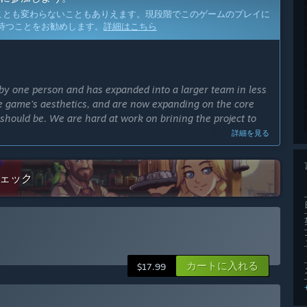
ことも変わらないこともありえます。現段階でこのゲームのプレイに
待つことをお勧めします。
詳細はこちら
e by one person and has expanded into a larger team in less
re game’s aesthetics, and are now expanding on the core
 should be. We are hard at work on brining the project to
詳細を見る
予定ですか？
ay cycle prior to launching 1.0. This includes lore, story
チェック
 of these features are complete, we will transition to 1.0.”
ンの違いは？
していく予定です：
カートに入れる
$17.99