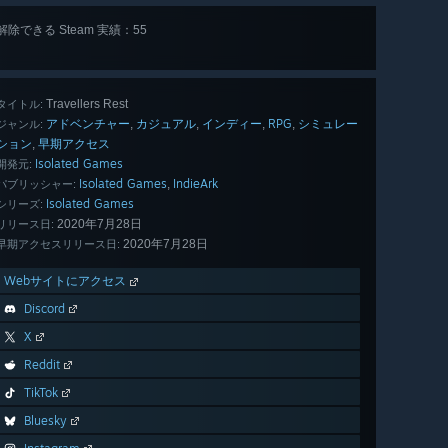
解除できる Steam 実績：55
全 55 個
表示
Travellers Rest
タイトル:
アドベンチャー
カジュアル
インディー
RPG
シミュレー
,
,
,
,
ジャンル:
ション
早期アクセス
,
Isolated Games
開発元:
Isolated Games
IndieArk
,
パブリッシャー:
Isolated Games
シリーズ:
2020年7月28日
リリース日:
2020年7月28日
早期アクセスリリース日:
Webサイトにアクセス
Discord
X
Reddit
TikTok
Bluesky