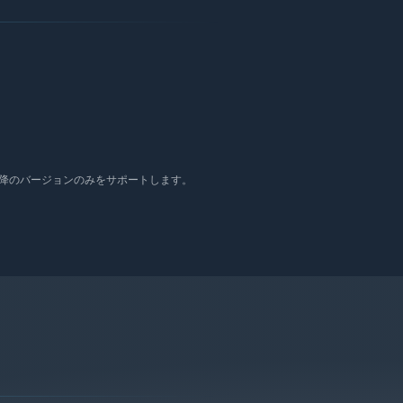
 10以降のバージョンのみをサポートします。
客さんを満足させよう！満足感を上げるためには、最高級の食材
るため、数百種類にも及ぶアイテムや家具をクラフトしよう！