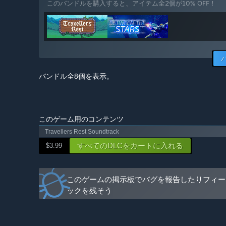
このバンドルを購入すると、アイテム全2個が10% OFF！
さい。そして毎回アップデートに対するフィードバック
った方々には誠に感謝いたします。”
バンドル全8個を表示。
このゲーム用のコンテンツ
Travellers Rest Soundtrack
すべてのDLCをカートに入れる
$3.99
このゲームの掲示板でバグを報告したりフィー
ックを残そう