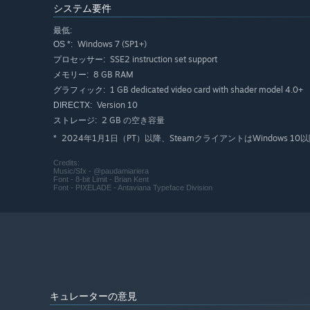
システム要件
最低:
Windows 7 (SP1+)
OS *:
SSE2 instruction set support
プロセッサー:
8 GB RAM
メモリー:
1 GB dedicated video card with shader model 4.0+
グラフィック:
Version 10
DIRECTX:
2 GB の空き容量
ストレージ:
Create your own style
2024年1月1日（PT）以降、SteamクライアントはWindows
*
新たなレシピを発見して、唯一無二の料理やドリンクでお
Credits:
も必要になってきます。その他、酒場を最上級の場所にす
Music/Sfx - @paudamiariera
Font - 8-bit Limit - Brian Kent
Font - PIXELADE - Antaviana Typeface Division
キュレーターの意見