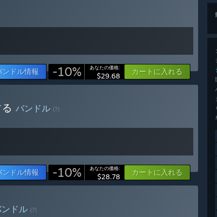
が決められます。"”
。
-10%
あなたの価格:
バンドル情報
カートに入れる
$29.68
入する
バンドル
(?)
ら、是非ご連絡ください。”
ますか？
-10%
あなたの価格:
ております。正式リリースに近づくに連れて値段は高くなってい
バンドル情報
カートに入れる
$28.78
できますか？
ー、メール、Steam掲示板、Twitterなどで対応いたします。今後
バンドル
(?)
や修正を行っていきますので、是非皆様のアイディアを教えて下