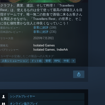
クラフト、農業、建設、そして料理！「Travellers
Rest」は、使えるものは全て使って最高の酒場主人を目
指すゲームです。唯一無二の飲食で酒場に来るお客さん
を満足させながら、「Travellers Rest」の世界と、そこ
に住む個性豊かな住人と仲良くなっていこう！
非常に好評
(199)
最近のレビュー：
非常に好評
(236)
日本語のレビュー：
2020年7月28日
リリース日:
Isolated Games
開発元:
Isolated Games
,
IndieArk
パブリッシャー:
ユーザーが定義したこの製品への人気タグ:
人生シミュレーション
ドット絵
管理
RPG
中世
+
シングルプレイヤー
オンライン協力プレイ