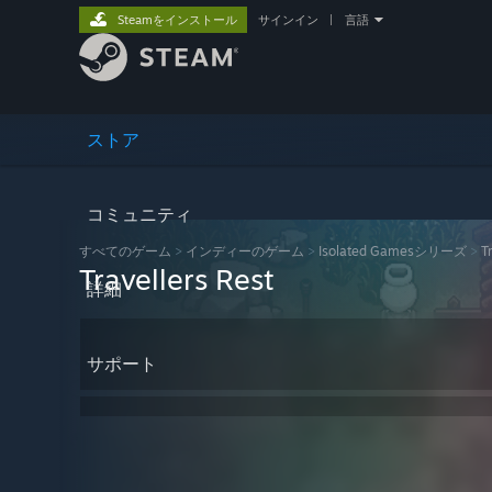
Steamをインストール
サインイン
|
言語
ストア
コミュニティ
すべてのゲーム
>
インディーのゲーム
>
Isolated Gamesシリーズ
>
T
Travellers Rest
詳細
サポート