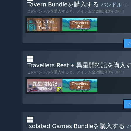
Tavern Bundleを購入する
バンドル
魔法！
(?)
このバンドルを購入すると、アイテム全2個が10% OFF！
装飾品・カストマイズ
プレイヤーのフィードバックや意見によって開発の方向性
早期アクセスバージョンの現状はどうなっていますか？
“実装済みの酒場の基本機能や制作機能は下記の通りです
キャラクターのカスタマイズ
製作：耕作、醸造、料理、木工
酒場の建造システム
イベント
オリジナル・サウンドトラック！
Travellers Rest + 異星開拓記を購
酒場の評判、経験値、テクツリーなどのRPG要素
このバンドルを購入すると、アイテム全2個が10% OFF！
地元の村と村民
沢山の収集と製作が可能なアイテム
ゲームについてのフィードバックやご意見がございました
早期アクセス期間中と期間後ではゲームの価格は変わり
“開発中にご応援頂いたお礼として、値段は低く設定し
きます。”
コミュニティは開発プロセスにどのように関わることが
“ご連絡はDiscordのサーバー、Redditのコミュニティ
Isolated Games Bundleを購入する
頂いたフィードバック、ご要望によってコンテンツ追加