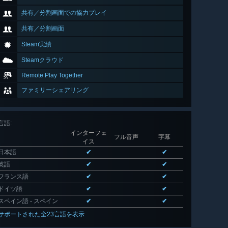
共有／分割画面での協力プレイ
共有／分割画面
Steam実績
Steamクラウド
Remote Play Together
ファミリーシェアリング
言語
:
インターフェ
フル音声
字幕
イス
日本語
✔
✔
英語
✔
✔
フランス語
✔
✔
ドイツ語
✔
✔
スペイン語 - スペイン
✔
✔
サポートされた全23言語を表示