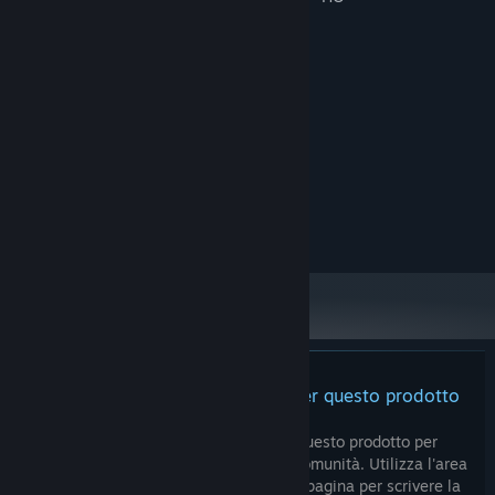
Requisiti di sistema
MINIMI:
WIN7
SISTEMA OPERATIVO:
N/A
PROCESSORE:
4 GB di RAM
MEMORIA:
N/A
SCHEDA VIDEO:
2 GB di spazio disponibile
ARCHIVIAZIONE:
N/A
SCHEDA AUDIO:
Non ci sono ancora recensioni per questo prodotto
Puoi scrivere una recensione per questo prodotto per
condividere la tua esperienza con la Comunità. Utilizza l'area
sopra i pulsanti di acquisto su questa pagina per scrivere la