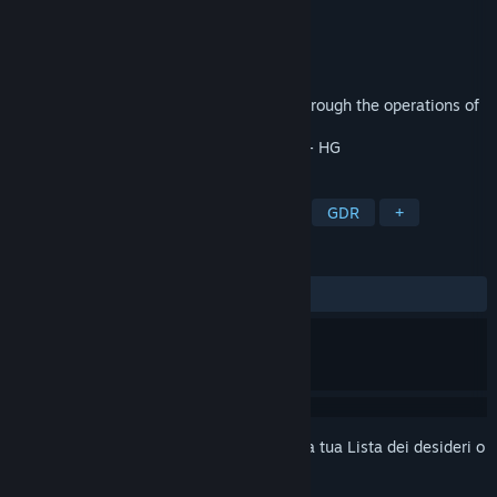
Sviluppatore
xjliu
Editore
xjliu
Rilasciato
24 lug 2019
A simple cross-board adventure game. Through the operations of
jumping, shooting, squatting, etc.
- HG
ETICHETTE
Indie
Passatempo
Avventura
GDR
+
RECENSIONI
Nessuna recensione degli utenti
Accedi
per aggiungere questo articolo alla tua Lista dei desideri o
per ignorarlo.