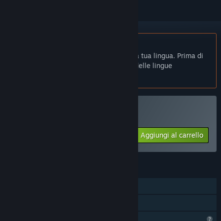
Non disponibile in Italiano
Questo prodotto non è disponibile nella tua lingua. Prima di
effettuare l'acquisto, controlla la lista delle lingue
disponibili.
Acquista 破碎法术
Aggiungi al carrello
$1.99
FUNZIONALITÀ
Giocatore singolo
Condivisione familiare
Profilo con funzionalità limitate