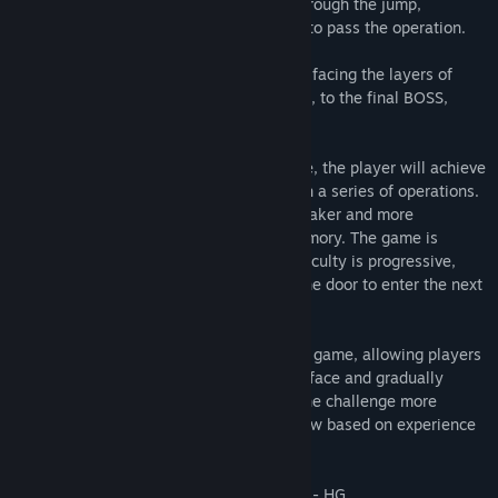
A simple cross-board adventure game, through the jump,
Titolo:
破碎法术
shooting, squatting and other operations to pass the operation.
Genere:
Avventura
,
Passatempo
,
Indie
,
GDR
Data di rilascio:
24 lug 2019
The player will play an indescribable girl, facing the layers of
challenges, through the complicated level, to the final BOSS,
revealing the girl's original face.
As a normal horizontal cross-border game, the player will achieve
the purpose of customs clearance through a series of operations.
The combat elements in the game are weaker and more
dependent on the player's agility and memory. The game is
divided into seven levels, the level of difficulty is progressive,
divided by a special style door, through the door to enter the next
level.
There are many organ traps hidden in the game, allowing players
to constantly explore and discover, try to face and gradually
become familiar with them to complete the challenge more
smoothly. Players need to continue to grow based on experience
in the game, and then come again.
- HG