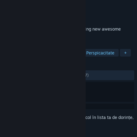
Dezvoltator
Elian Games
Editor
Elian Games
Lansare
8 aug. 2019
Discover the treasure of the lost city playing new awesome
solitaire card game.
ETICHETE
Gratuit
Casual
Joc de cărți
Perspicacitate
+
RECENZII
DINTOTDEAUNA:
Echilibrate
(62% din 37)
Conectează-te
pentru a adăuga acest articol în lista ta de dorințe,
a-l urmări sau a-l marca drept ignorat.