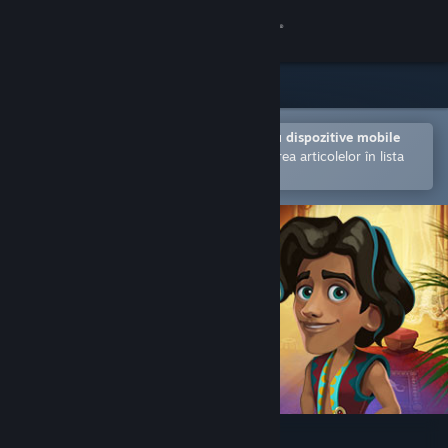
Conectează-te
Magazin
Comunitate
Deschide în aplicația Steam pentru dispozitive mobile
Facilitează achiziționarea și adăugarea articolelor în lista
de dorințe.
Despre
Asistență
Schimbă limba
Obține aplicația Steam pentru dispozitive mobile
Vezi site în versiunea pentru desktop
Indian Legends Solitaire