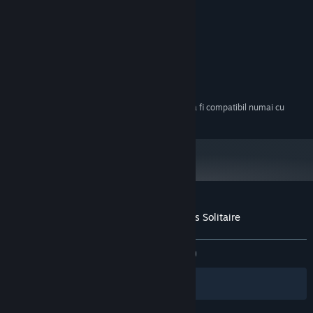
250 MB spațiu disponibil
STOCARE:
RECOMANDAT:
Windows XP / Vista / 7 / 8.1 / 10
SO *:
Intel Pentium 2.9 Ghz or analog
PROCESOR:
1024 MB RAM
MEMORIE:
250 MB spațiu disponibil
STOCARE:
Începând cu 1 ianuarie 2024, clientul Steam va fi compatibil numai cu
*
Windows 10 și versiunile ulterioare.
Recenziile clienților pentru Indian Legends Solitaire
Despre recenziile utilizatorilor
Preferințele tale
DINTOTDEAUNA:
Echilibrate
(62% din 37)
Filtre
Limbile tale