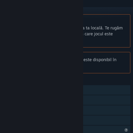
Nu este disponibil în limba: Română
Acest produs nu este disponibil în limba ta locală. Te rugăm
să consulți lista de mai jos cu limbile în care jocul este
disponibil înainte de achiziționare
Anunț:
Indian Legends Solitaire nu mai este disponibil în
magazinul Steam.
CARACTERISTICI
Un jucător
Realizări Steam
Achiziții în aplicație
Partajare cu familia
Caracteristici de profil limitate